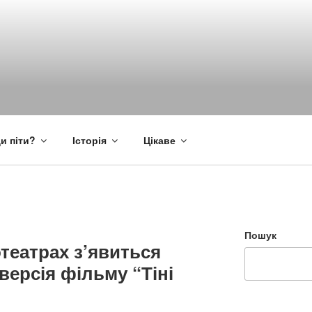
и піти?
Історія
Цікаве
Пошук
отеатрах з’явиться
версія фільму “Тіні