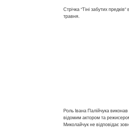
Стрічка “Тіні забутих предків”
травня.
Роль Івана Палійчука виконав 
відомим актором та режисеро
Миколайчук не відповідає зовн