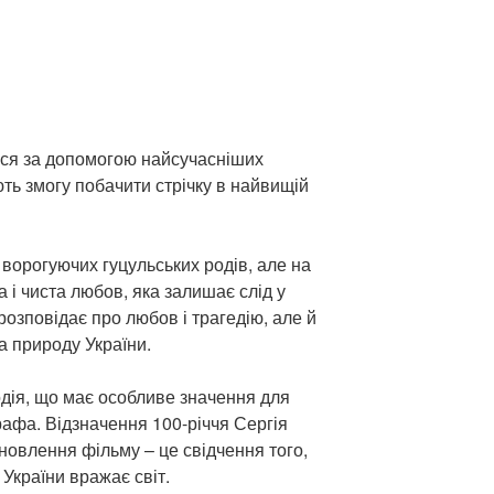
ася за допомогою найсучасніших
ють змогу побачити стрічку в найвищій
 ворогуючих гуцульських родів, але на
тла і чиста любов, яка залишає слід у
розповідає про любов і трагедію, але й
а природу України.
одія, що має особливе значення для
рафа. Відзначення 100-річчя Сергія
влення фільму – це свідчення того,
України вражає світ.