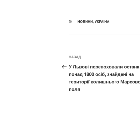
КАТЕГОРІЇ
НОВИНИ
,
УКРАЇНА
Навігація
Попередній
НАЗАД
записів
запис:
У Львові перепоховали останк
понад 1800 осіб, знайдені на
території колишнього Марсов
поля