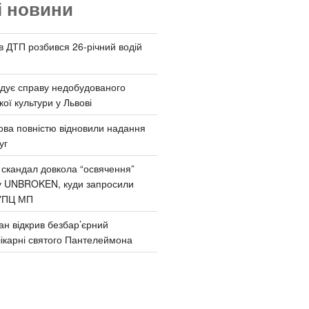
і новини
 в ДТП розбився 26-річний водій
дує справу недобудованого
ої культури у Львові
ва повністю відновили надання
уг
 скандал довкола “освячення”
у UNBROKEN, куди запросили
УПЦ МП
ан відкрив безбар’єрний
ікарні святого Пантелеймона