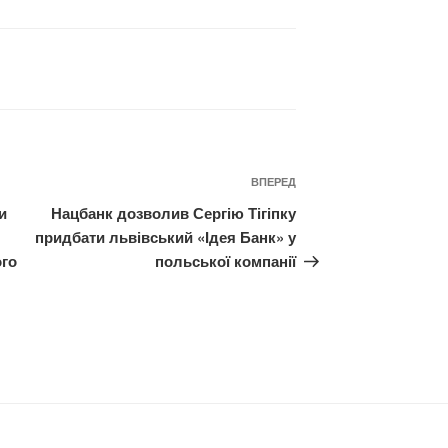
Наступний
ВПЕРЕД
запис
и
Нацбанк дозволив Сергію Тігіпку
придбати львівський «Ідея Банк» у
ого
польської компанії