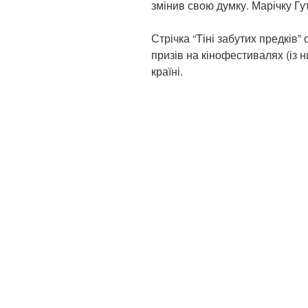
змінив свою думку. Марічку Г
Стрічка “Тіні забутих предків
призів на кінофестивалях (із н
країні.