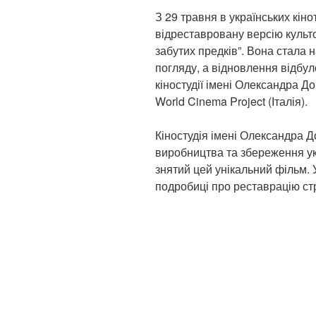
З 29 травня в українських кін
відреставровану версію культ
забутих предків”. Вона стала н
погляду, а відновлення відбул
кіностудії імені Олександра До
World Cinema Project (Італія).
Кіностудія імені Олександра Д
виробництва та збереження укр
знятий цей унікальний фільм. У
подробиці про реставрацію стр