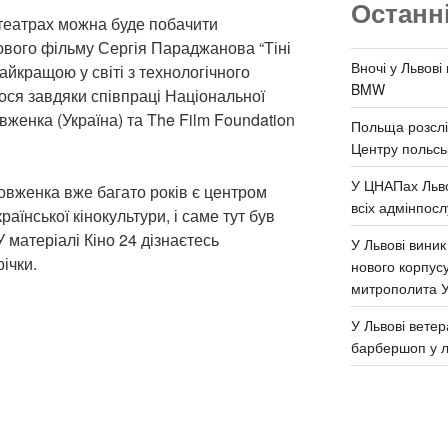
Останн
отеатрах можна буде побачити
ового фільму Сергія Параджанова “Тіні
Вночі у Львові
айкращою у світі з технологічного
BMW
ося завдяки співпраці Національної
вженка (Україна) та The Film Foundation
Польща розслі
Центру польськ
У ЦНАПах Льво
овженка вже багато років є центром
всіх адмінпосл
аїнської кінокультури, і саме тут був
 матеріалі Кіно 24 дізнаєтесь
У Львові виник
ічки.
нового корпус
митрополита 
У Львові ветер
барбершоп у л