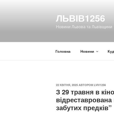
Перейти
до
ЛЬВІВ1256
вмісту
Новини Львова та Львівщини
Головна
Новини
Куд
ОПУБЛІКОВАНО
22 КВІТНЯ, 2025
АВТОРОМ
LVIV1256
З 29 травня в кін
відреставрована 
забутих предків”