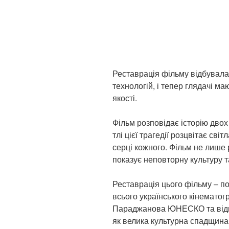
Реставрація фільму відбувал
технологій, і тепер глядачі ма
якості.
Фільм розповідає історію двох
тлі цієї трагедії розцвітає сві
серці кожного. Фільм не лише 
показує неповторну культуру т
Реставрація цього фільму – п
всього українського кінематог
Параджанова ЮНЕСКО та відно
як велика культурна спадщина 