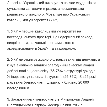
Львові та Україні, який виховує та навчає студентів за
сучасними світовими мірками, а не залишками
радянського минулого. Мова піде про Український
католицький університет (УКУ).
1. УКУ – перший католицький університет на
пострадянському просторі. Це недержавний заклад
вищої освіти, навчальні програми якого є
акредитованими в Україні та за кордоном.
2. УКУ не отримує жодного фінансування від держави, а
існує виключно завдяки благодійним внескам людей
доброї волі з цілого світу (65-75% в структурі доходів
Університету) та оплаті студентів (25-35%). За 25 років
існування Університет підтримали близько 20 000
благодійників.
3. Засновниками університету є Митрополит Андрей
Шептицькийта Патріарх Йосиф Сліпий. УКУ є