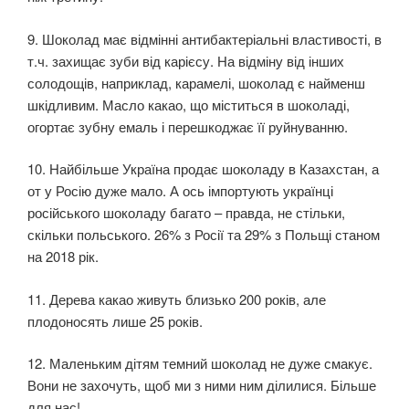
9. Шоколад має відмінні антибактеріальні властивості, в
т.ч. захищає зуби від карієсу. На відміну від інших
солодощів, наприклад, карамелі, шоколад є найменш
шкідливим. Масло какао, що міститься в шоколаді,
огортає зубну емаль і перешкоджає її руйнуванню.
10. Найбільше Україна продає шоколаду в Казахстан, а
от у Росію дуже мало. А ось імпортують українці
російського шоколаду багато – правда, не стільки,
скільки польського. 26% з Росії та 29% з Польщі станом
на 2018 рік.
11. Дерева какао живуть близько 200 років, але
плодоносять лише 25 років.
12. Маленьким дітям темний шоколад не дуже смакує.
Вони не захочуть, щоб ми з ними ним ділилися. Більше
для нас!