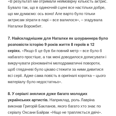
«В результаті ми отримали неймовірну кількість актрис.
Бувало так, що в одиночній сцені все настільки добре,
що ми думаємо: ось воно! Але варто було тільки
актрисам зіграти в парі – все валилося», – згадувала
Наталки Ворожбит.
7. Найскладнішим для Наталки як шоураннера було
розповісти історію 9 років життя 8 героїв в 12
серіях.
«Якщо б це був би повний метр – все було б
набагато простіше, а так мені доводилося дописувати і
викручувати різноманітні мелодраматичні повороти,
щоб глядачеві було цікаво стежити за ними дивитися
всі серії. Адже сама повість в оригіналі коротка – цього
матеріалу було недостатньо».
8. У серіалі знялися дуже багато молодих
українських артистів.
Наприклад, роль Лавріна
виконав Григорій Бакланов, якого багато хто знає по
серіалу Оксани Байрак «Ніщо не трапляється двічі».