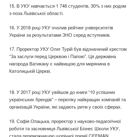
15. В УКУ навчається 1 746 студентів, 30% з них родом
з-поза Львівської області.
16. У 2018 році УКУ очолив рейтинг університетів
України за результатами ЗНО серед вступників.
17. Проректор УКУ Олег Турій був відзначений хрестом
“За заслуги перед Церквою і Папою”. Ця державна
нагорода Ватикану є найвищою для мирянина в
Католицькій Церкві.
18. У 2017 році УКУ увійшов до книги “10 успішних
українських брендів” – переліку найкращих компаній та
організацій України, які задають ритм у своїх сферах.
19. Софія Опацька, проректор з науково-педагогічної
роботи та засновниця Львівської Бізнес Школи УКУ,
стала переможницею щорічної премії CEEMAN