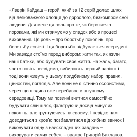
«Лаврін Кайдаш – герой, який за 12 серій долає шлях
від легковажного хлопця до дорослого, безкомпромісної
людини. Для мене ця роль про те, як боротися з
пороками, які ми отримуємо у спадок або в процесі
виховання. Ця роль – про боротьбу поколінь, про
боротьбу совісті. І ця боротьба відбувається всередині.
Ми завжди стоїмо перед вибором: жити так, як жили
наші батьки, або будувати своє життя. На жаль, багато,
часто навіть несвідомо, вибирають перший варіант і
тоді вони живуть у цьому придбаному наборі правил,
цінностей, поглядів. Але вони не є істинно особистими,
через що людина вже перебуває в штучному
середовищі. Тому ми повинні вчитися самостійно
будувати свій шлях, фільтруючи досвід минулих
поколінь, але грунтуючись на своєму. І нерідко нам
доводиться з кров’ю позбавлятися від хибних звичок і
виконувати одну з найскладніших завдань –
виховувати самих себе», – вважає Григорій Бакланов.