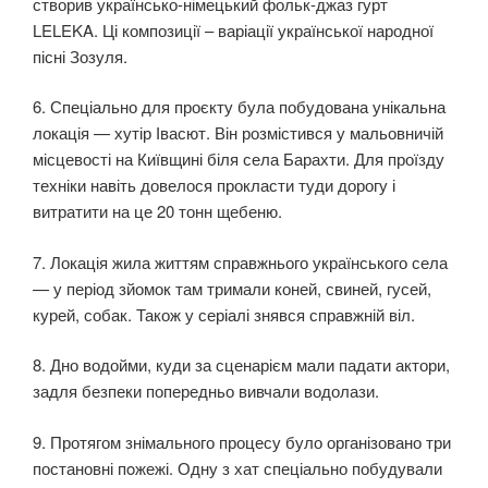
створив українсько-німецький фольк-джаз гурт
LELEKA. Ці композиції – варіації української народної
пісні Зозуля.
6. Спеціально для проєкту була побудована унікальна
локація — хутір Івасют. Він розмістився у мальовничій
місцевості на Київщині біля села Барахти. Для проїзду
техніки навіть довелося прокласти туди дорогу і
витратити на це 20 тонн щебеню.
7. Локація жила життям справжнього українського села
— у період зйомок там тримали коней, свиней, гусей,
курей, собак. Також у серіалі знявся справжній віл.
8. Дно водойми, куди за сценарієм мали падати актори,
задля безпеки попередньо вивчали водолази.
9. Протягом знімального процесу було організовано три
постановні пoжежі. Одну з хат спеціально побудували