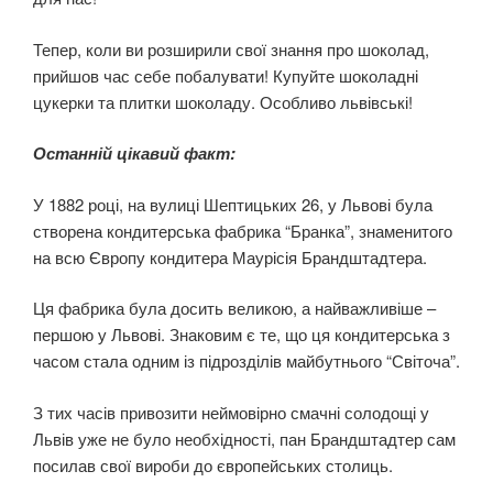
Тепер, коли ви розширили свої знання про шоколад,
прийшов час себе побалувати! Купуйте шоколадні
цукерки та плитки шоколаду. Особливо львівські!
Останній цікавий факт:
У 1882 році, на вулиці Шептицьких 26, у Львові була
створена кондитерська фабрика “Бранка”, знаменитого
на всю Європу кондитера Маурісія Брандштадтера.
Ця фабрика була досить великою, а найважливіше –
першою у Львові. Знаковим є те, що ця кондитерська з
часом стала одним із підрозділів майбутнього “Світоча”.
З тих часів привозити неймовірно смачні солодощі у
Львів уже не було необхідності, пан Брандштадтер сам
посилав свої вироби до європейських столиць.