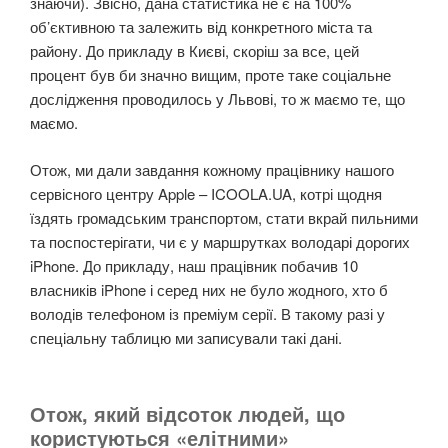
знаючи). Звісно, дана статистика не є на 100%
об’єктивною та залежить від конкретного міста та
району. До прикладу в Києві, скоріш за все, цей
процент був би значно вищим, проте таке соціальне
дослідження проводилось у Львові, то ж маємо те, що
маємо.
Отож, ми дали завдання кожному працівнику нашого
сервісного центру Apple – ICOOLA.UA, котрі щодня
їздять громадським транспортом, стати вкрай пильними
та поспостерігати, чи є у маршрутках володарі дорогих
iPhone. До прикладу, наш працівник побачив 10
власників iPhone і серед них не було жодного, хто б
володів телефоном із преміум серії. В такому разі у
спеціальну таблицю ми записували такі дані.
Отож, який відсоток людей, що
користуються «елітними»