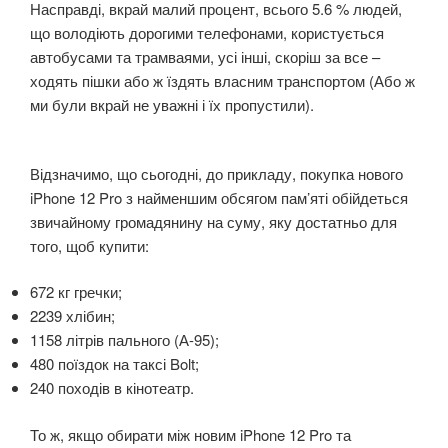
Насправді, вкрай малий процент, всього 5.6 % людей,
що володіють дорогими телефонами, користується
автобусами та трамваями, усі інші, скоріш за все –
ходять пішки або ж їздять власним транспортом (Або ж
ми були вкрай не уважні і їх пропустили).
Відзначимо, що сьогодні, до прикладу, покупка нового
iPhone 12 Pro з найменшим обсягом пам’яті обійдеться
звичайному громадянину на суму, яку достатньо для
того, щоб купити:
672 кг гречки;
2239 хлібин;
1158 літрів пального (А-95);
480 поїздок на таксі Bolt;
240 походів в кінотеатр.
То ж, якщо обирати між новим iPhone 12 Pro та