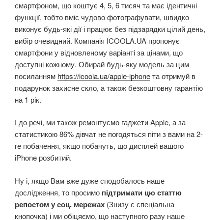
смартфоном, що коштує 4, 5, 6 тисяч та має ідентичні
функції, тобто вміє чудово фотографувати, швидко
виконує будь-які дії і працює без підзарядки цілий день,
вибір очевидний. Компанія ICOOLA.UA пропонує
смартфони у відновленому варіанті за цінами, що
доступні кожному. Обирай будь-яку модель за цим
посиланням
https://icoola.ua/apple-iphone
та отримуй в
подарунок захисне скло, а також безкоштовну гарантію
на 1 рік.
І до речі, ми також ремонтуємо гаджети Apple, а за
статистикою 86% дівчат не погодяться піти з вами на 2-
ге побачення, якщо побачуть, що дисплей вашого
iPhone розбитий.
Ну і, якщо Вам вже дуже сподобалось наше
дослідження, то просимо
підтримати цю статтю
репостом у соц. мережах
(Знизу є спеціальна
кнопочка) і ми обіцяємо, що наступного разу наше