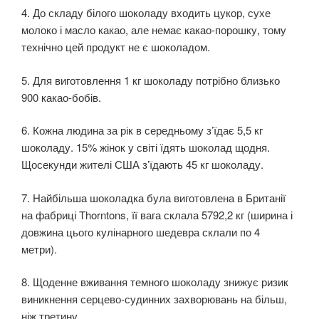
4. До складу білого шоколаду входить цукор, сухе
молоко і масло какао, але немає какао-порошку, тому
технічно цей продукт не є шоколадом.
5. Для виготовлення 1 кг шоколаду потрібно близько
900 какао-бобів.
6. Кожна людина за рік в середньому з’їдає 5,5 кг
шоколаду. 15% жінок у світі їдять шоколад щодня.
Щосекунди жителі США з’їдають 45 кг шоколаду.
7. Найбільша шоколадка була виготовлена в Британії
на фабриці Thorntons, її вага склала 5792,2 кг (ширина і
довжина цього кулінарного шедевра склали по 4
метри).
8. Щоденне вживання темного шоколаду знижує ризик
виникнення серцево-судинних захворювань на більш,
ніж третину.