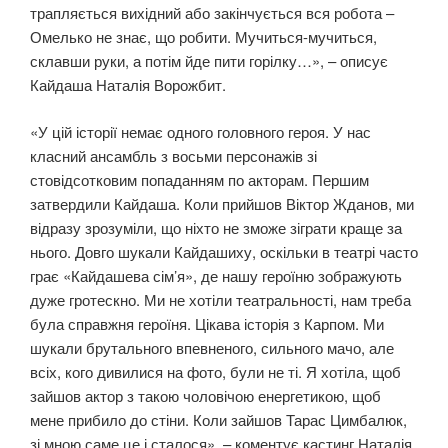
трапляється вихідний або закінчується вся робота –
Омелько не знає, що робити. Мучиться-мучиться,
склавши руки, а потім йде пити горілку…», – описує
Кайдаша Наталія Ворожбит.
«У цій історії немає одного головного героя. У нас
класний ансамбль з восьми персонажів зі
стовідсотковим попаданням по акторам. Першим
затвердили Кайдаша. Коли прийшов Віктор Жданов, ми
відразу зрозуміли, що ніхто не зможе зіграти краще за
нього. Довго шукали Кайдашиху, оскільки в театрі часто
грає «Кайдашева сім’я», де нашу героїню зображують
дуже гротескно. Ми не хотіли театральності, нам треба
була справжня героїня. Цікава історія з Карпом. Ми
шукали брутального впевненого, сильного мачо, але
всіх, кого дивилися на фото, були не ті. Я хотіла, щоб
зайшов актор з такою чоловічою енергетикою, щоб
мене прибило до стіни. Коли зайшов Тарас Цимбалюк,
зі мною саме це і сталося», – коментує кастинг Наталія