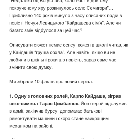
“Недалеко од Богуслава, коло Росі, в довгому
покрученому яру розкинулось село Семигори”…
Приблизно 140 років минуло з часу описаних подій в
повісті Нечуя-Левицького “Кайдашева сім’я”. Але чи
багато змін відбулося за цей час?
Описувати сюжет немає сенсу, кожен в школі читав, як
у Кайдашів “груша сохла”. Але навіть, якщо ви не
любили в шкільні роки цю повість, зараз саме час
змінити свою думку.
Ми зібрали 10 фактів про новий серіал:
1. Одну з головних ролей, Карпо Кайдаша, зіграв
секс-символ Тарас Цимбалюк.
Його герой відслужив
в армії, закінчив бурсу, допомагає батькові
ремонтувати машини і скоро стане найкращим
механіком на районі.