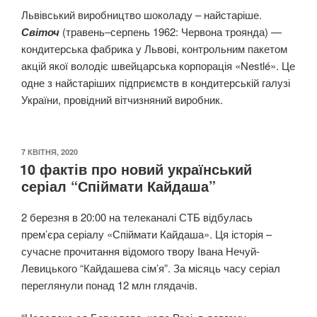
Львівський виробництво шоколаду – найстаріше.
Світоч
(травень‒серпень 1962: Червона троянда) —
кондитерська фабрика у Львові, контрольним пакетом
акцій якої володіє швейцарська корпорація «Nestlé». Це
одне з найстаріших підприємств в кондитерській галузі
України, провідний вітчизняний виробник.
ОПУБЛІКОВАНО
7 КВІТНЯ, 2020
10 фактів про новий український
серіал “Спіймати Кайдаша”
2 березня в 20:00 на телеканалі СТБ відбулась
прем’єра серіалу «Спіймати Кайдаша». Ця історія –
сучасне прочитання відомого твору Івана Нечуй-
Левицького “Кайдашева сім’я”. За місяць часу серіал
переглянули понад 12 млн глядачів.