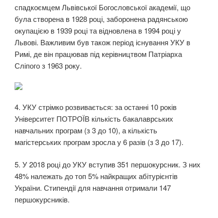
спадкоємцем Львівської Богословської академії, що
була створена в 1928 році, заборонена радянською
окупацією в 1939 році та відновлена в 1994 році у
Львові. Важливим був також період існування УКУ в
Римі, де він працював під керівництвом Патріарха
Сліпого з 1963 року.
4. УКУ стрімко розвивається: за останні 10 років
Університет ПОТРОЇВ кількість бакалаврських
навчальних програм (з 3 до 10), а кількість
магістерських програм зросла у 6 разів (з 3 до 17).
5. У 2018 році до УКУ вступив 351 першокурсник. З них
48% належать до топ 5% найкращих абітурієнтів
України. Стипендії для навчання отримали 147
першокурсників.