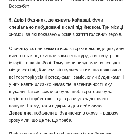
Ворожбит.
5. Двір і будинок, де живуть Кайдаші, були
спеціально побудовані в селі під Києвом.
Три місяці
зйомок, за які показано 9 років з життя головних героїв.
Спочатку хотіли знімати всю історію в експедиціях, але
вийшло так, що змогли знімати натуру, а всі внутрішні
історії – в павільйоні. Тому, коли вирушили на пошуки
місцевості під Києвом, зіткнулися з тим, що практично
всі території усіяні котеджами і заміськими будинками, і
у них навіть близько немає тієї автентичності, яку
шукали. Також важливо було, щоб територія була
нерівною і горбистою – це в рази ускладнювало
пошуки. І тому, коли відкрили для себе
село
Дерев’яне,
побачили ці будиночки в окрузі – відразу
зрозуміли, що це те, що треба.
Побудували будинок і інші декорацій: це будинок,