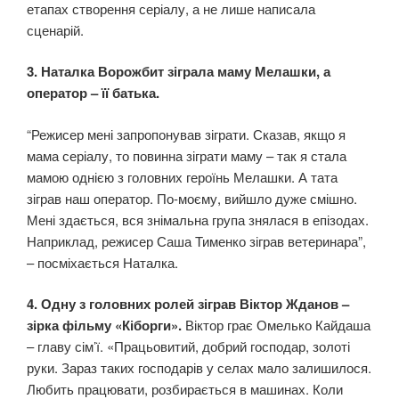
етапах створення серіалу, а не лише написала
сценарій.
3. Наталка Ворожбит зіграла маму Мелашки, а
оператор – її батька.
“Режисер мені запропонував зіграти. Сказав, якщо я
мама серіалу, то повинна зіграти маму – так я стала
мамою однією з головних героїнь Мелашки. А тата
зіграв наш оператор. По-моєму, вийшло дуже смішно.
Мені здається, вся знімальна група знялася в епізодах.
Наприклад, режисер Саша Тименко зіграв ветеринара”,
– посміхається Наталка.
4. Одну з головних ролей зіграв Віктор Жданов –
зірка фільму «Кіборги».
Віктор грає Омелько Кайдаша
– главу сім’ї. «Працьовитий, добрий господар, золоті
руки. Зараз таких господарів у селах мало залишилося.
Любить працювати, розбирається в машинах. Коли