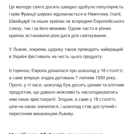
Це молоде свято досить швидко здобуло популярність
і крім Франції широко відзначається в Німеччині, Італії,
Швейцарії та інших країнах як всередині Європейського
союзу, так і за його межами. Однак часто в різних
країнах встановили різні дати для святкування.
У Львові, зокрема, щороку також проводять найкращий
в Україні фестиваль на честь цього продукту.
Історично, Європа дізналася про шоколад у 16 столітті,
а саме вперше згадка датована 7 липням 1550 року.
Проте, у ті часи, шоколад був досить цінним та елітним
продуктом, що давало можливість насолоджуватись
ним лише аристократії. Згодом, а саме у 18 столітті,
ціни на какао знизилися, і шоколад став доступний і
пересічним мешканцям Львову.