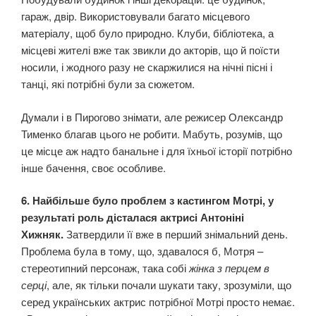
гараж, двір. Використовували багато місцевого
матеріалу, щоб було природно. Клуби, бібліотека, а
місцеві жителі вже так звикли до акторів, що й поїсти
носили, і жодного разу не скаржилися на нічні пісні і
танці, які потрібні були за сюжетом.
Думали і в Пирогово знімати, але режисер Олександр
Тименко благав цього не робити. Мабуть, розумів, що
це місце аж надто банальне і для їхньої історії потрібно
інше бачення, своє особливе.
6. Найбільше було проблем з кастингом Мотрі, у
результаті роль дісталася актрисі Антоніні
Хижняк.
Затвердили її вже в перший знімальний день.
Проблема була в тому, що, здавалося б, Мотря –
стереотипний персонаж, така собі
жінка з перцем в
серці
, але, як тільки почали шукати таку, зрозуміли, що
серед українських актрис потрібної Мотрі просто немає.