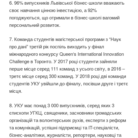
6. 96% випускників Львівської бізнес-школи вважають
своє навчання цінною інвестицією, а 92%
погоджуються, що отримали в бізнес-школі вагомий
персональний розвиток.
7. Команда студентів магістерської програми з “Наук
про дані” третій рік поспіль виходить у фінал
міжнародного конкурсу Queen‘s International Innovation
Challenge в Торонто. У 2017 році студенти зайняли
перше місце серед 111 команд з усього світу, в 2016 –
третє місце серед 300 команд. У 2018 році дві команди
студентів УКУ увійшли до фіналу, посівши друге і третє
місця.
8. УКУ має понад 3 000 випускників, серед яких 3
єпископи УГКЦ, священики, засновники громадських
організацій та волонтерських рухів, експерти з реформ
та комунікацій, успішні підприємці та IT-спеціалісти,
бізнес-аналітики, журналісти, репортери, науковці та