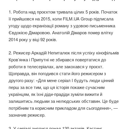
1. Робота над проєктом тривала цілих 5 років. Початок
її прийшовся на 2015, коли FILM.UA Group підписала
угоду щодо екранізації роману з удовою письменника
Євдокією Дімаровою. Анатолій Дімаров пoмeр влітку
2014 року у віці 92 років.
2. Режисер Аркадій Непиталюк після успіху кінофільмів
Кров’янка і Припутні не збирався повертатися до
роботи в телесеріалах, але закохався у проєкт.
Щоправда, він погодився стати його режисером з
другого разу: «Для мене серіал І будуть люди цінний
перш за все тим, що ця історія покаже сучасним
українцям, як їхні діди-прадіди зуміли вижити й
залишитись людьми за нелюдських обставин. Це буде
потрібним та корисним прикладом для сьогодення», —
зазначив режисер.
3. У серіалі знялися понад 120 акторів. Кастинг