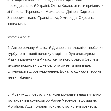
проходив по всій Україні. Окрім Києва, актори приїздили
зі Львова, Тернополя, Миколаєва, Дніпра, Харкова,
Запоріжжя, Івано-Франківська, Ужгорода, Одеси та
інших міст.
Фото: FILM UA
4. Автор роману Анатолій Дімаров на власні очі побачив
турбулентні події початку сторіччя, був очевидцем.
Мати з маленьким Анатолієм та його братом Сергієм
мусила покинути рідне село та змінити прізвище,
рятуючись від розкуркулення. Вона і є однією з героїнь і
книги, і фільму.
5. Музику для серіалу написав молодий і надзвичайно
талановитий композитор Роман Черенов, відомий як
Morphom. А дві головні пісні, які стали лейтмотивом,