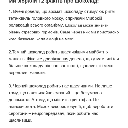
Ми зібрали 12 фактів про шоколад:
1. Вчені довели, що аромат шоколаду стимулює ритм
тета-хвиль головного мозку, сприяючи глибокій
релаксації всього організму.
Шоколад може знизити
рівень стресових гормонів. Саме через них ми пристрасно
чого бажаємо, коли емоції на межі.
2.Темний шоколад робить щасливішими майбутніх
малюків.
Фінське дослідження
довело, що у мам, які їли
більше шоколаду під час вагітності, щасливіші і менш
вередливі малюки.
3. Чорний шоколад робить нас щасливими. Не лише
тому, що надзвичайно смачний – це безумовно
допомагає. А тому, що містить триптофан. Це
амінокислота. Мозок використовує її, щоб виробляти
серотонін – нейропередавач, який робить нас
щасливими.