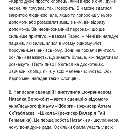
«Карпо дуже просто хлопець, який виріс в силі, дуже
чесна, як почуває, так і говорить. Він може здатися
закритою людиною, але, якщо ти попросиш у нього
допомоги або розмовлятимеш з ним, він відразу
допоможе. Він неоднозначний персонаж, що ще
сильніше притягує, – вважає Тарас. – Мені він нагадує
пацанів, які залишилися в моєму рідному місті,
Корсунь-Шевченківському. Вони не поїхали вчитися,
оскільки вважають, що знають більше, ніж педагоги їм
розкажуть. П’ють пиво і б’ються на дискотеках.
Звичайні хлопці, які є у всіх маленьких містах. Ось
Карпо мені нагадав таких хлопців».
2. Написала сценарій і виступила шоураннером
Наталка Ворожбит – автор сценарію відомого
українського фільму «Кіборги» (режисер Ахтем
Сєїтаблаєв) і «Школа» (режисер Валерія Гай
Германіка).
Це перша робота Наталки як шоураннера,
чому вона дуже рада. Оскільки брала участь у всіх