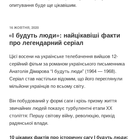
опитування буде ще цікавішим.
ОПУБЛІКОВАНО
16 ЖОВТНЯ, 2020
«І будуть люди»: найцікавіші факти
про легендарний серіал
Цієї восени на українське телебачення вийшов 12-
серійний фільм за романом українського письменника
Анатолія Дімарова “І будуть люди” (1964 — 1968).
Серіал став настільки відомим, що його переглянули
мільйони українців по всьому світу.
Він побудований у формі саги і крізь призму життя
звичайних людей показує турбулентні етапи ХХ
століття: Першу світову вiйну, ревoлюцію, прихід
радянської влади.
10 цікавих фактів про історичну сагу І будуть люди: