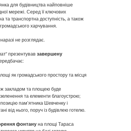
лянка для будівництва найповніше
ної мережі. Серед її ключових
на та транспортна доступність, а також
 громадського харчування.
 наразі не розглядає.
ат” презентував
завершену
передбачає:
ощі як громадського простору та місця
між закладом та площею буде
озеленення та елементи благоустрою;
мпозицію пам’ятника Шевченку і
ані від нього, поруч із будівлею готелю.
орення фонтану
на площі Тараса
кового укриття на базі готелю