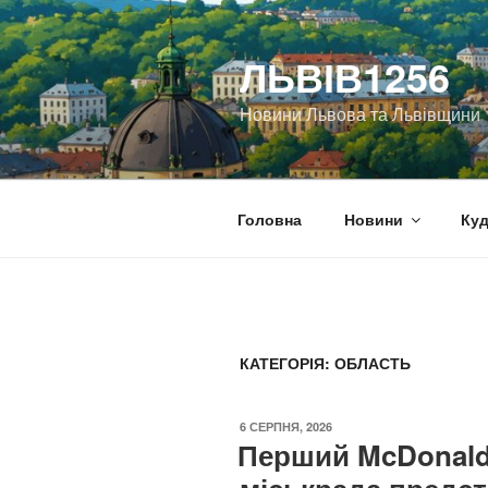
Перейти
до
ЛЬВІВ1256
вмісту
Новини Львова та Львівщини
Головна
Новини
Куд
КАТЕГОРІЯ:
ОБЛАСТЬ
ОПУБЛІКОВАНО
6 СЕРПНЯ, 2026
Перший McDonald’