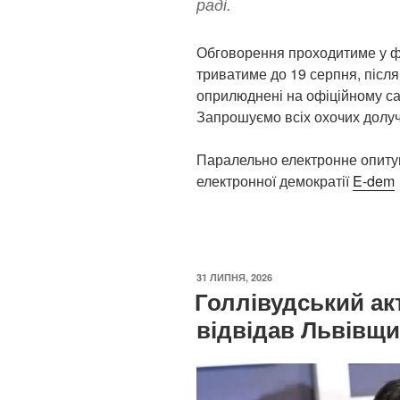
раді.
Обговорення проходитиме у ф
триватиме до 19 серпня, після
оприлюднені на офіційному сай
Запрошуємо всіх охочих долу
Паралельно електронне опиту
електронної демократії
E-dem
ОПУБЛІКОВАНО
31 ЛИПНЯ, 2026
Голлівудський ак
відвідав Львівщ