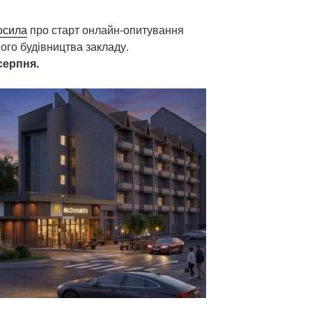
осила
про старт онлайн-опитування
го будівництва закладу.
серпня.