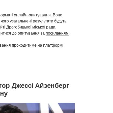
орматі онлайн-опитування. Воно
 чого узагальнені результати будуть
ті Дрогобицької міської ради.
читися до опитування за
посиланням
.
вання проходитиме на платформі
тор Джессі Айзенберг
ину