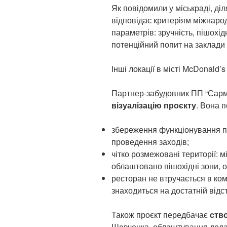
Як повідомили у міськраді, ді
відповідає критеріям міжнарод
параметрів: зручність, пішохід
потенційний попит на заклади
Інші локації в місті McDonald’s
Партнер-забудовник ПП “Сарм
візуалізацію проєкту
. Вона 
збереження функціонування пл
проведення заходів;
чітко розмежовані території: 
облаштовано пішохідні зони, 
ресторан не втручається в ко
знаходиться на достатній відст
Також проєкт передбачає
ств
Шевченка, облаштування додат