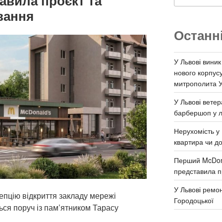
авила проєкт та
вання
Останн
У Львові виник
нового корпус
митрополита 
У Львові ветер
барбершоп у л
Нерухомість у 
квартира чи д
Перший McDona
представила п
У Львові ремон
епцію відкриття закладу мережі
Городоцької
ься поруч із пам’ятником Тарасу