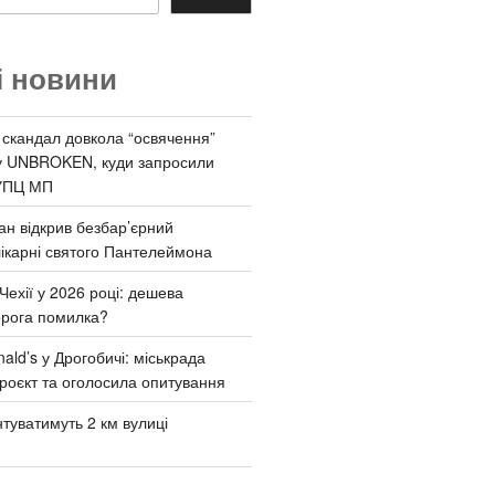
і новини
 скандал довкола “освячення”
у UNBROKEN, куди запросили
УПЦ МП
ан відкрив безбар’єрний
ікарні святого Пантелеймона
Чехії у 2026 році: дешева
орога помилка?
ld’s у Дрогобичі: міськрада
роєкт та оголосила опитування
туватимуть 2 км вулиці