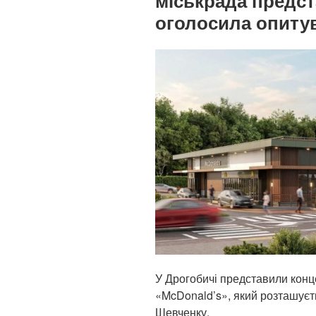
міськрада предст
оголосила опиту
У Дрогобичі представили конц
«McDonald’s», який розташуєт
Шевченку.