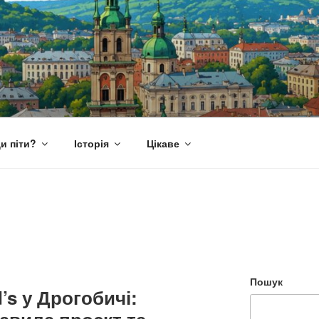
и піти?
Історія
Цікаве
Пошук
s у Дрогобичі: