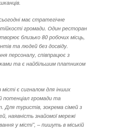
шканців.
сьогодні має стратегічне
 стійкості громади. Один ресторан
творює близько 80 робочих місць,
нтів та людей без досвіду.
ння персоналу, співпрацює з
иками та є найбільшим платником
.
в місті є сигналом для інших
ий потенціал громади та
. Для туристів, зокрема сімей з
ей, наявність знайомої мережі
ння у місті”, – пишуть в міській