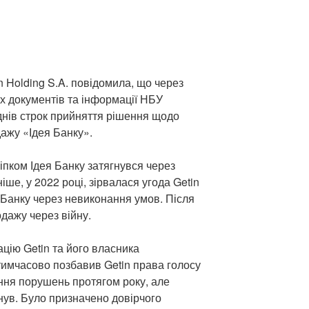
n Holding S.A. повідомила, що через
их документів та інформації НБУ
нів строк прийняття рішення щодо
дажу «Ідея Банку».
іпком Ідея Банку затягнувся через
іше, у 2022 році, зірвалася угода Getin
Банку через невиконання умов. Після
одажу через війну.
цію Getin та його власника
имчасово позбавив Getin права голосу
ення порушень протягом року, але
нув. Було призначено довірчого