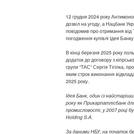
12 грудня 2024 року Антимоноп
дозвіл на угоду, а Нацбанк Укр
повідомив про отримання від Т
погодження купівлі Ідея Банку
В кінці березня 2025 року пол
додаток до договору з кіпрськ
групи “ТАС” Сергія Тігіпка, пр
яким строк виконання відклад
2025 року.
Ідея Банк, один із найстаріших
року як Прикарпатлісбанк дл
промисловості, у 2007 році б
Holding S.A.
За даними НБУ, на початок бе