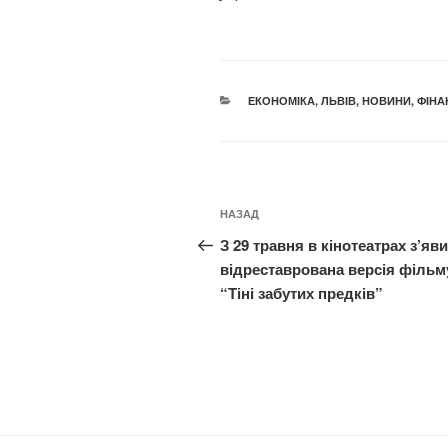
КАТЕГОРІЇ
ЕКОНОМІКА
,
ЛЬВІВ
,
НОВИНИ
,
ФІНА
Навігація
Попередній
НАЗАД
записів
запис:
З 29 травня в кінотеатрах з’яв
відреставрована версія фільм
“Тіні забутих предків”