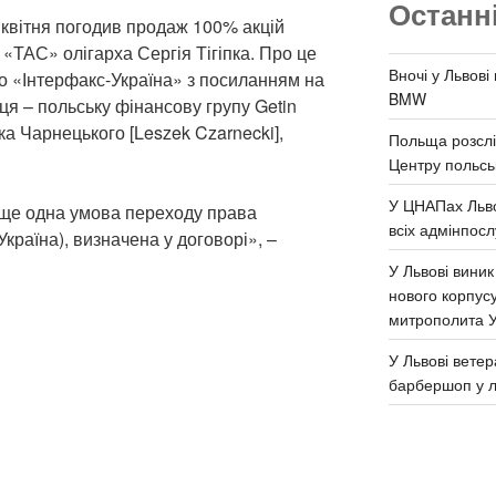
Останн
 квітня погодив продаж 100% акцій
 «ТАС» олігарха Сергія Тігіпка. Про це
Вночі у Львові
о «Інтерфакс-Україна» з посиланням на
BMW
я – польську фінансову групу Getin
а Чарнецького [Leszek Czarnecki],
Польща розслі
Центру польськ
У ЦНАПах Льво
 ще одна умова переходу права
всіх адмінпосл
(Україна), визначена у договорі», –
У Львові виник
нового корпус
митрополита 
У Львові ветер
барбершоп у л