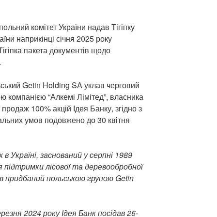
ольний комітет України надав Тігіпку
аїни наприкінці січня 2025 року
ігіпка пакета документів щодо
.
ьський Getin Holding SA уклав черговий
ою компанією “Алкемі Лімітед”, власника
о продаж 100% акцій Ідея Банку, згідно з
альних умов подовжено до 30 квітня
 в Україні, заснований у серпні 1989
я підтримки лісової та деревообробної
ув придбаний польською групою Getin
резня 2024 року Ідея Банк посідав 26-