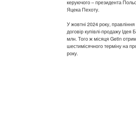
керуючого – президента Польс
Яцека Пехоту.
У жовтні 2024 року, правління 
договір купівлі-продажу Ідея 
млн. Того ж місяця Getin отр
шестимісячного терміну на про
року.