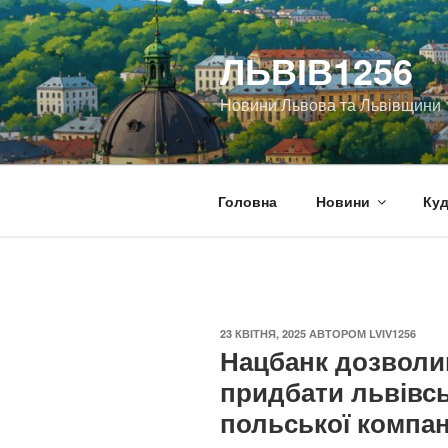
Перейти
до
ЛЬВІВ1256
вмісту
Новини Львова та Львівщини
Головна
Новини
Куд
ОПУБЛІКОВАНО
23 КВІТНЯ, 2025
АВТОРОМ
LVIV1256
Нацбанк дозволив
придбати львівсь
польської компан