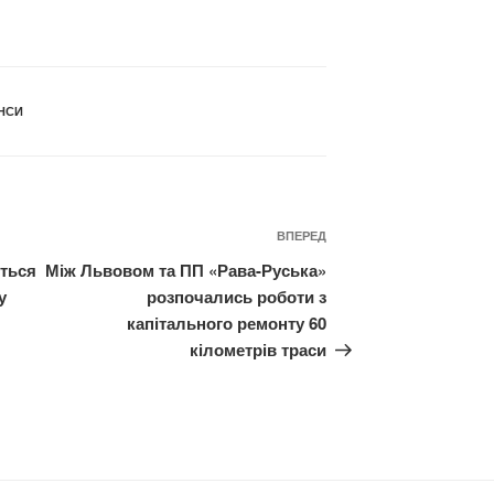
НСИ
Наступний
ВПЕРЕД
запис
иться
Між Львовом та ПП «Рава-Руська»
у
розпочались роботи з
капітального ремонту 60
кілометрів траси