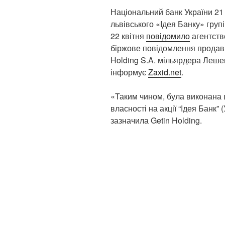
Національний банк України 21
львівського «Ідея Банку» групі
22 квітня
повідомило
агентств
біржове повідомлення продавц
Holding S.A. мільярдера Лешек
інформує
Zaxid.net
.
«Таким чином, була виконана
власності на акції “Ідея Банк” 
зазначила Getin Holding.