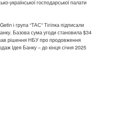
ько-української господарської палати
Getin і група “ТАС” Тігіпка підписали
Банку. Базова сума угоди становила $34
имав рішення НБУ про продовження
даж Ідея Банку – до кінця січня 2025