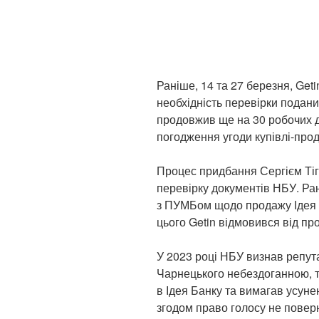
Раніше, 14 та 27 березня, Geti
необхідність перевірки подан
продовжив ще на 30 робочих д
погодження угоди купівлі-про
Процес придбання Сергієм Тіг
перевірку документів НБУ. Ран
з ПУМБом щодо продажу Ідея 
цього Getin відмовився від пр
У 2023 році НБУ визнав репута
Чарнецького небездоганною, т
в Ідея Банку та вимагав усун
згодом право голосу не повер