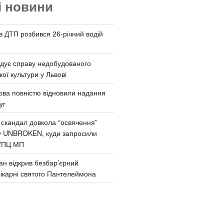
і новини
 в ДТП розбився 26-річний водій
дує справу недобудованого
ої культури у Львові
ва повністю відновили надання
уг
 скандал довкола “освячення”
у UNBROKEN, куди запросили
УПЦ МП
ан відкрив безбар’єрний
ікарні святого Пантелеймона