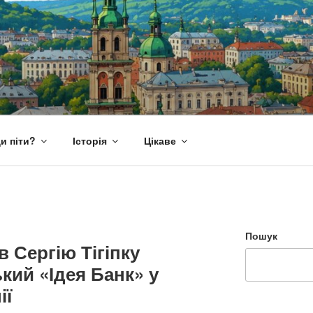
и піти?
Історія
Цікаве
Пошук
 Сергію Тігіпку
кий «Ідея Банк» у
ії