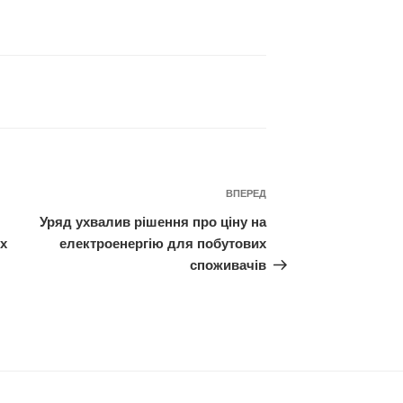
Наступний
ВПЕРЕД
запис
Уряд ухвалив рішення про ціну на
іх
електроенергію для побутових
споживачів