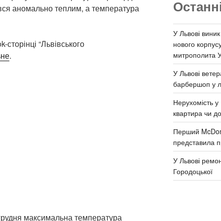
Останн
вся аномально теплим, а температура
У Львові виник
-сторінці “Львівського
нового корпус
митрополита 
ьне
.
У Львові ветер
барбершоп у л
Нерухомість у 
квартира чи д
Перший McDona
представила п
У Львові ремон
Городоцької
 грудня максимальна температура