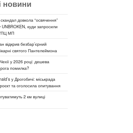
і новини
 скандал довкола “освячення”
у UNBROKEN, куди запросили
УПЦ МП
ан відкрив безбар’єрний
ікарні святого Пантелеймона
Чехії у 2026 році: дешева
орога помилка?
ld’s у Дрогобичі: міськрада
роєкт та оголосила опитування
туватимуть 2 км вулиці