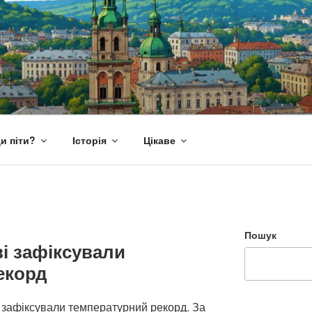
и піти?
Історія
Цікаве
Пошук
ві зафіксували
екорд
ві зафіксували температурний рекорд. За