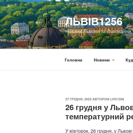
Перейти
до
ЛЬВІВ1256
вмісту
Новини Львова та Львівщини
Головна
Новини
Куд
ОПУБЛІКОВАНО
27 ГРУДНЯ, 2023
АВТОРОМ
LVIV1256
26 грудня у Льво
температурний р
У вівторок, 26 грудня, у Льво