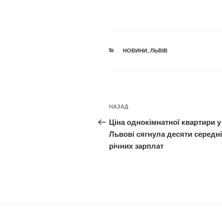
КАТЕГОРІЇ
НОВИНИ
,
ЛЬВІВ
Навігація
Попередній
НАЗАД
записів
запис:
Ціна однокімнатної квартири у
Львові сягнула десяти середн
річних зарплат