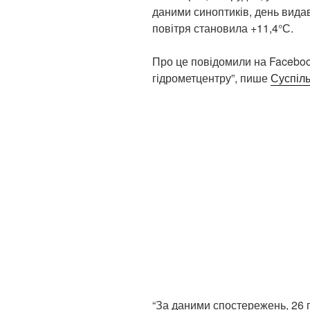
даними синоптиків, день вида
повітря становила +11,4°С.
Про це повідомили на Facebook
гідрометцентру”, пише
Суспіл
“За даними спостережень, 26