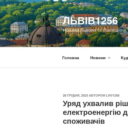
Перейти
до
ЛЬВІВ1256
вмісту
Новини Львова та Львівщини
Головна
Новини
Куд
ОПУБЛІКОВАНО
28 ГРУДНЯ, 2023
АВТОРОМ
LVIV1256
Уряд ухвалив ріш
електроенергію 
споживачів