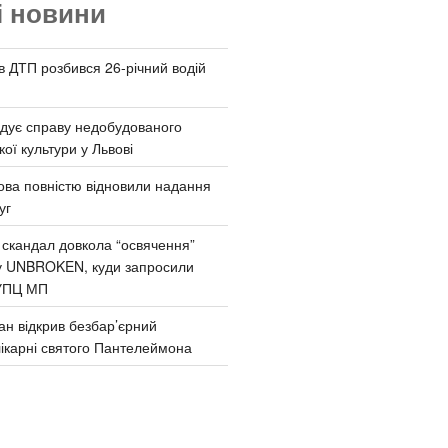
і новини
 в ДТП розбився 26-річний водій
дує справу недобудованого
ої культури у Львові
ва повністю відновили надання
уг
 скандал довкола “освячення”
у UNBROKEN, куди запросили
УПЦ МП
ан відкрив безбар’єрний
ікарні святого Пантелеймона