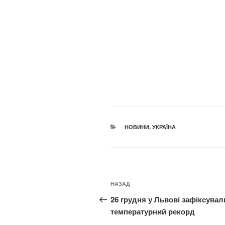
КАТЕГОРІЇ
НОВИНИ
,
УКРАЇНА
Навігація
Попередній
НАЗАД
записів
запис:
26 грудня у Львові зафіксувал
температурний рекорд