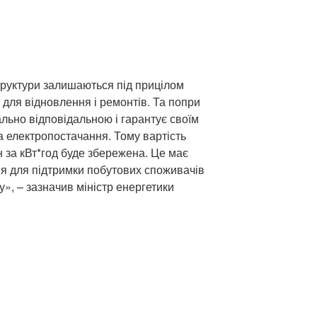
труктури залишаються під прицілом
й для відновлення і ремонтів. Та попри
льно відповідальною і гарантує своїм
а електропостачання. Тому вартість
рн за кВт*год буде збережена. Це має
я для підтримки побутових споживачів
», – зазначив міністр енергетики