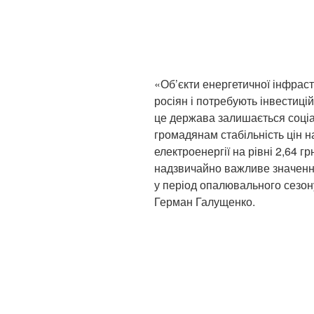
«Об’єкти енергетичної інфрас
росіян і потребують інвестиці
це держава залишається соціа
громадянам стабільність цін н
електроенергії на рівні 2,64 г
надзвичайно важливе значенн
у період опалювального сезону
Герман Галущенко.