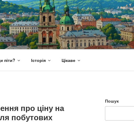
и піти?
Історія
Цікаве
Пошук
ення про ціну на
для побутових