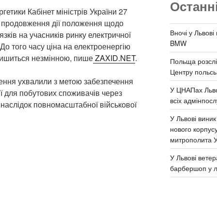
Останн
гетики Кабінет міністрів України 27
о продовження дії положення щодо
Вночі у Львові
зків на учасників ринку електричної
BMW
. До того часу ціна на електроенергію
лишиться незмінною, пише
ZAXID.NET
.
Польща розслі
Центру польськ
шення ухвалили з метою забезпечення
У ЦНАПах Льво
ії для побутових споживачів через
всіх адмінпосл
внаслідок повномасштабної військової
У Львові виник
нового корпус
митрополита 
У Львові ветер
барбершоп у л