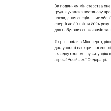
За поданням міністерства енер
грудня ухвалив постанову пр
покладання спеціальних обов’я
енергії до 30 квітня 2024 року
для побутових споживачів за
Як розповіли в Міненерго, рі
доступності електричної енерг
складну економічну ситуацію 
агресії Російської Федерації.