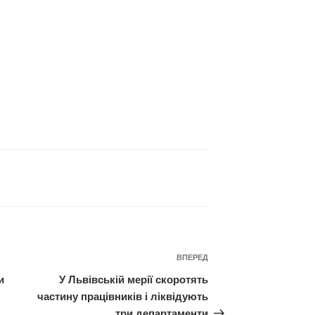
Наступний
ВПЕРЕД
запис
и
У Львівській мерії скоротять
частину працівників і ліквідують
три департаменти