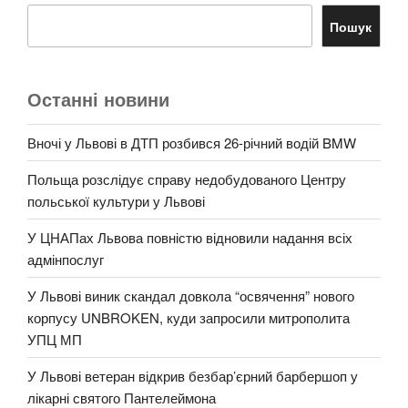
Пошук
Останні новини
Вночі у Львові в ДТП розбився 26-річний водій BMW
Польща розслідує справу недобудованого Центру
польської культури у Львові
У ЦНАПах Львова повністю відновили надання всіх
адмінпослуг
У Львові виник скандал довкола “освячення” нового
корпусу UNBROKEN, куди запросили митрополита
УПЦ МП
У Львові ветеран відкрив безбар’єрний барбершоп у
лікарні святого Пантелеймона