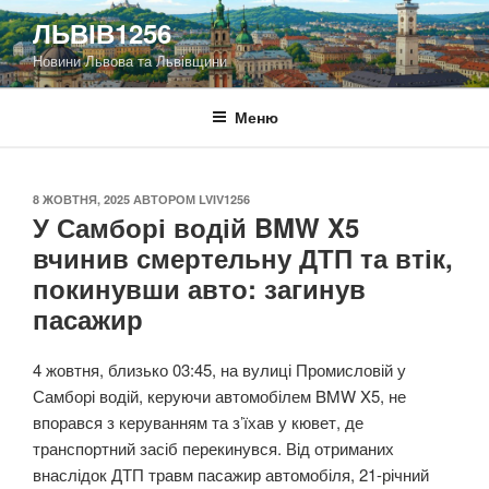
Перейти
ЛЬВІВ1256
до
Новини Львова та Львівщини
вмісту
Меню
ОПУБЛІКОВАНО
8 ЖОВТНЯ, 2025
АВТОРОМ
LVIV1256
У Самборі водій BMW X5
вчинив смертельну ДТП та втік,
покинувши авто: загинув
пасажир
4 жовтня, близько 03:45, на вулиці Промисловій у
Самборі водій, керуючи автомобілем BMW X5, не
впорався з керуванням та з’їхав у кювет, де
транспортний засіб перекинувся. Від отриманих
внаслідок ДТП травм пасажир автомобіля, 21-річний