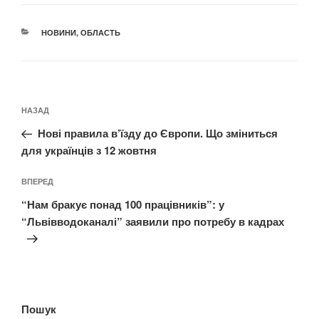
КАТЕГОРІЇ
НОВИНИ
,
ОБЛАСТЬ
Навігація
Попередній
НАЗАД
записів
запис:
Нові правила в’їзду до Європи. Що зміниться
для українців з 12 жовтня
Наступний
ВПЕРЕД
запис
“Нам бракує понад 100 працівників”: у
“Львівводоканалі” заявили про потребу в кадрах
Пошук