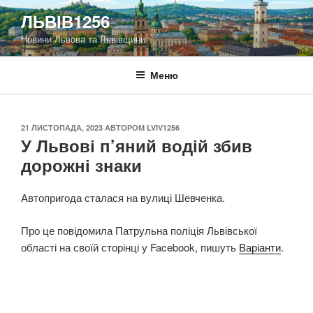
Перейти
ЛЬВІВ1256
до
Новини Львова та Львівщини
вмісту
Меню
ОПУБЛІКОВАНО
21 ЛИСТОПАДА, 2023
АВТОРОМ
LVIV1256
У Львові п’яний водій збив
дорожні знаки
Автопригода сталася на вулиці Шевченка.
Про це повідомила Патрульна поліція Львівської
області на своїй сторінці у Facebook, пишуть
Варіанти
.