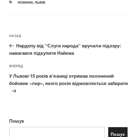
КАТЕГОРІЇ
НОВИНИ
,
ЛЬВІВ
Навігація
Попередній
НАЗАД
записів
запис:
Нардепу від “Слуги народа” вручили підозру:
намагався підкупити Найєма
Наступний
ВПЕРЕД
запис
У Львові 15 років в’язниці отримав полонений
бойовик «лнр», якого росія відмовляється забирати
Пошук
Пошук