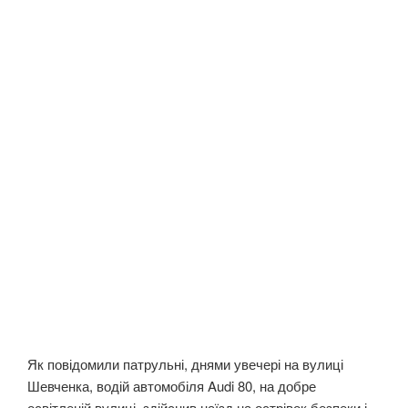
Як повідомили патрульні, днями увечері на вулиці
Шевченка, водій автомобіля Audi 80, на добре
освітленій вулиці, здійснив наїзд на острівок безпеки і