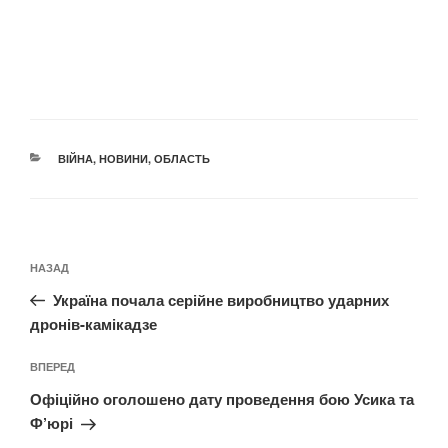
КАТЕГОРІЇ
ВІЙНА
,
НОВИНИ
,
ОБЛАСТЬ
Навігація
Попередній
НАЗАД
записів
запис:
Україна почала серійне виробництво ударних
дронів-камікадзе
Наступний
ВПЕРЕД
запис
Офіційно оголошено дату проведення бою Усика та
Ф’юрі