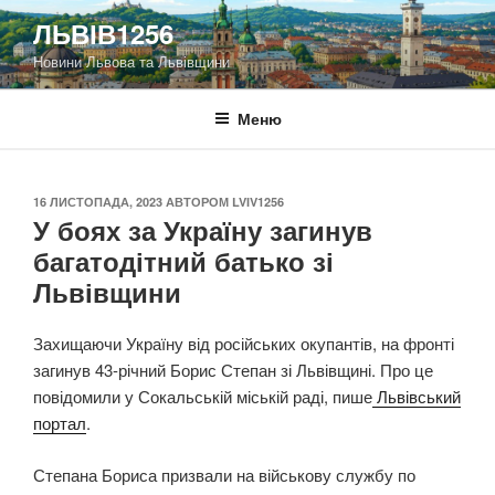
Перейти
ЛЬВІВ1256
до
Новини Львова та Львівщини
вмісту
Меню
ОПУБЛІКОВАНО
16 ЛИСТОПАДА, 2023
АВТОРОМ
LVIV1256
У боях за Україну загинув
багатодітний батько зі
Львівщини
Захищаючи Україну від російських окупантів, на фронті
загинув 43-річний Борис Степан зі Львівщині. Про це
повідомили у Сокальській міській раді, пише
Львівський
портал
.
Степана Бориса призвали на військову службу по