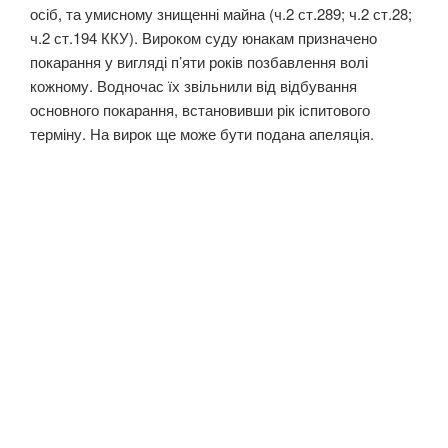
осіб, та умисному знищенні майна (ч.2 ст.289; ч.2 ст.28;
ч.2 ст.194 ККУ). Вироком суду юнакам призначено
покарання у вигляді п’яти років позбавлення волі
кожному. Водночас їх звільнили від відбування
основного покарання, встановивши рік іспитового
терміну. На вирок ще може бути подана апеляція.