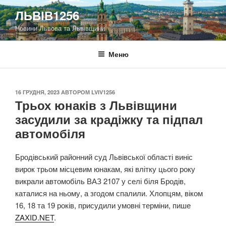
Перейти
ЛЬВІВ1256
до
Новини Львова та Львівщини
вмісту
Меню
ОПУБЛІКОВАНО
16 ГРУДНЯ, 2023
АВТОРОМ
LVIV1256
Трьох юнаків з Львівщини
засудили за крадіжку та підпал
автомобіля
Бродівський районний суд Львівської області виніс
вирок трьом місцевим юнакам, які влітку цього року
викрали автомобіль ВАЗ 2107 у селі біля Бродів,
каталися на ньому, а згодом спалили. Хлопцям, віком
16, 18 та 19 років, присудили умовні терміни, пише
ZAXID.NET
.