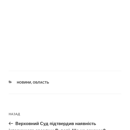
КАТЕГОРІЇ
НОВИНИ
,
ОБЛАСТЬ
Навігація
Попередній
НАЗАД
записів
запис:
Верховний Суд підтвердив наявність