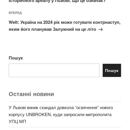
історичного ареалу у Львові. Що це означає?
Наступний
ВПЕРЕД
запис
Welt: Україна на 2024 рік може готувати контрнаступ,
яким його планував Залужний на це літо
Пошук
Пошук
Останні новини
У Львові виник скандал довкола “освячення” нового
корпусу UNBROKEN, куди запросили митрополита
УПЦ МП