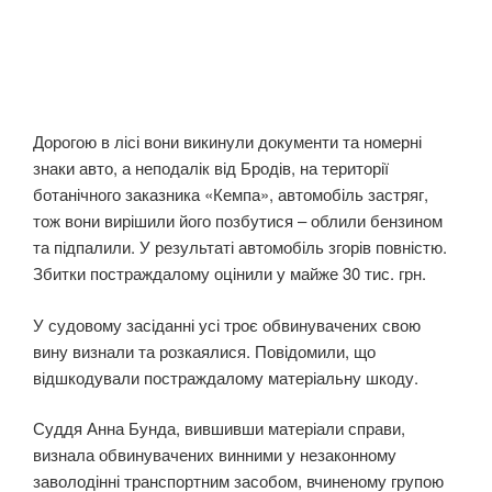
Дорогою в лісі вони викинули документи та номерні
знаки авто, а неподалік від Бродів, на території
ботанічного заказника «Кемпа», автомобіль застряг,
тож вони вирішили його позбутися – облили бензином
та підпалили. У результаті автомобіль згорів повністю.
Збитки постраждалому оцінили у майже 30 тис. грн.
У судовому засіданні усі троє обвинувачених свою
вину визнали та розкаялися. Повідомили, що
відшкодували постраждалому матеріальну шкоду.
Суддя Анна Бунда, вившивши матеріали справи,
визнала обвинувачених винними у незаконному
заволодінні транспортним засобом, вчиненому групою