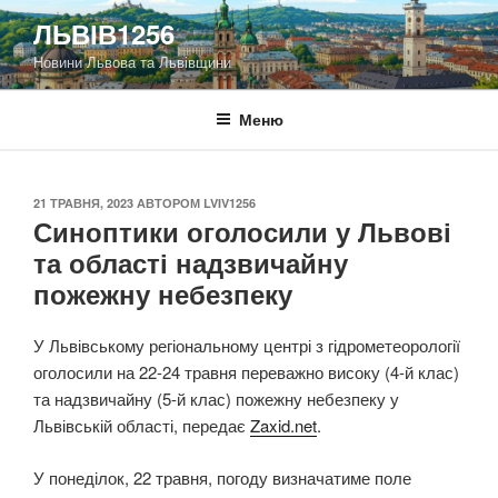
Перейти
ЛЬВІВ1256
до
Новини Львова та Львівщини
вмісту
Меню
ОПУБЛІКОВАНО
21 ТРАВНЯ, 2023
АВТОРОМ
LVIV1256
Синоптики оголосили у Львові
та області надзвичайну
пожежну небезпеку
У Львівському регіональному центрі з гідрометеорології
оголосили на 22-24 травня переважно високу (4-й клас)
та надзвичайну (5-й клас) пожежну небезпеку у
Львівській області, передає
Zaxid.net
.
У понеділок, 22 травня, погоду визначатиме поле