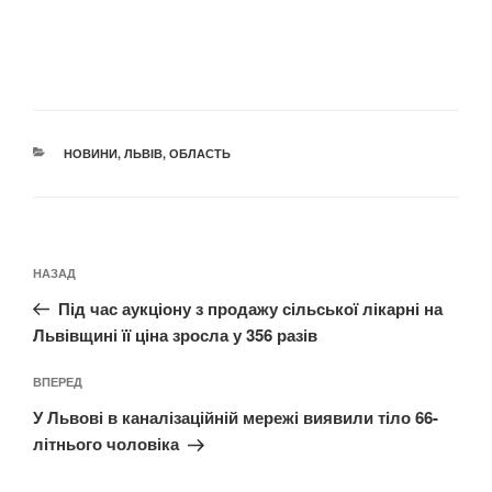
КАТЕГОРІЇ
НОВИНИ
,
ЛЬВІВ
,
ОБЛАСТЬ
Навігація
Попередній
НАЗАД
записів
запис:
Під час аукціону з продажу сільської лікарні на
Львівщині її ціна зросла у 356 разів
Наступний
ВПЕРЕД
запис
У Львові в каналізаційній мережі виявили тіло 66-
літнього чоловіка