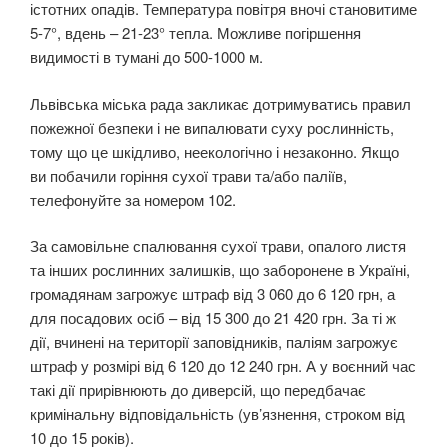
істотних опадів. Температура повітря вночі становитиме
5-7°, вдень – 21-23° тепла. Можливе погіршення
видимості в тумані до 500-1000 м.
Львівська міська рада закликає дотримуватись правил
пожежної безпеки і не випалювати суху рослинність,
тому що це шкідливо, неекологічно і незаконно. Якщо
ви побачили горіння сухої трави та/або паліїв,
телефонуйте за номером 102.
За самовільне спалювання сухої трави, опалого листя
та інших рослинних залишків, що заборонене в Україні,
громадянам загрожує штраф від 3 060 до 6 120 грн, а
для посадових осіб – від 15 300 до 21 420 грн. За ті ж
дії, вчинені на території заповідників, паліям загрожує
штраф у розмірі від 6 120 до 12 240 грн. А у воєнний час
такі дії прирівнюють до диверсій, що передбачає
кримінальну відповідальність (ув’язнення, строком від
10 до 15 років).