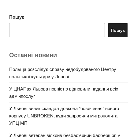
Пошук
Пошук
Останні новини
Польща розслідує справу недобудованого Центру
польської культури у Львові
У ЦНАПах Львова повністю відновили надання всіх
адмінпослуг
У Львові виник скандал довкола “освячення” нового
корпусу UNBROKEN, куди запросили митрополита
УПЦ МП
У Львові ветеран відкрив безбар’єрний барбершоп у