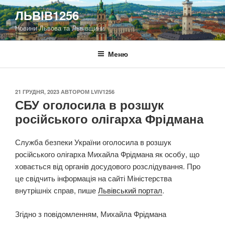
Перейти
ЛЬВІВ1256
до
Новини Львова та Львівщини
вмісту
Меню
ОПУБЛІКОВАНО
21 ГРУДНЯ, 2023
АВТОРОМ
LVIV1256
СБУ оголосила в розшук
російського олігарха Фрідмана
Служба безпеки України оголосила в розшук
російського олігарха Михайла Фрідмана як особу, що
ховається від органів досудового розслідування. Про
це свідчить інформація на сайті Міністерства
внутрішніх справ, пише
Львівський портал
.
Згідно з повідомленням, Михайла Фрідмана