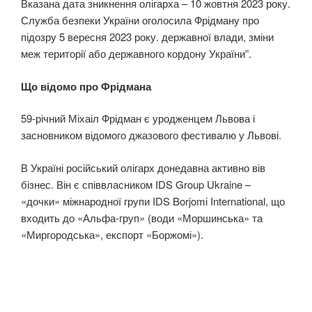
Вказана дата зникнення олігарха – 10 жовтня 2023 року.
Служба безпеки України оголосила Фрідману про
підозру 5 вересня 2023 року. державної влади, зміни
меж території або державного кордону України”.
Що відомо про Фрідмана
59-річний Міхаіл Фрідман є уродженцем Львова і
засновником відомого джазового фестивалю у Львові.
В Україні російський олігарх донедавна активно вів
бізнес. Він є співвласником IDS Group Ukraine –
«дочки» міжнародної групи IDS Borjomi International, що
входить до «Альфа-груп» (води «Моршинська» та
«Миргородська», експорт «Боржомі»).