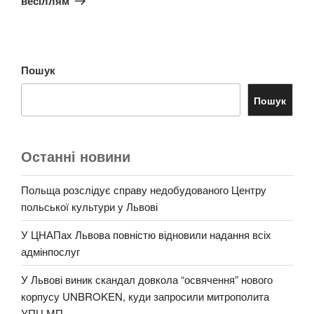
весіллям
Пошук
Пошук
Останні новини
Польща розслідує справу недобудованого Центру
польської культури у Львові
У ЦНАПах Львова повністю відновили надання всіх
адмінпослуг
У Львові виник скандал довкола “освячення” нового
корпусу UNBROKEN, куди запросили митрополита
УПЦ МП