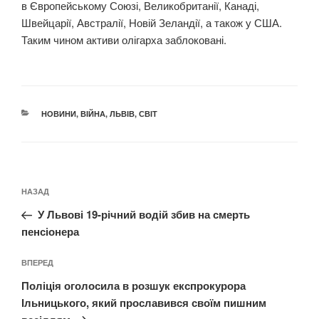
в Європейському Союзі, Великобританії, Канаді,
Швейцарії, Австралії, Новій Зеландії, а також у США.
Таким чином активи олігарха заблоковані.
КАТЕГОРІЇ
НОВИНИ
,
ВІЙНА
,
ЛЬВІВ
,
СВІТ
Навігація
Попередній
НАЗАД
записів
запис:
У Львові 19-річний водій збив на смерть
пенсіонера
Наступний
ВПЕРЕД
запис
Поліція оголосила в розшук експрокурора
Ільницького, який прославився своїм пишним