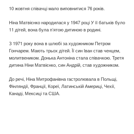
10 жовтня співачці мало виповнитися 76 років.
Ніна Матвієнко народилася у 1947 році У її батьків було
11 дітей, вона була п’ятою дитиною в родині.
З 1971 року вона в шлюбі за художником Петром
Гончарем. Мають трьох дітей. Її син Іван став ченцем,
молитвеником. Донька Антоніна стала співачкою. Третя
дитина Ніни Матвієнко, син Андрій, став художником.
До речі, Ніна Митрофанівна гастролювала в Польщі,
Фінляндії, Франції, Кореї, Латинській Америці, Чехії,
Канаді, Мексиці та США.