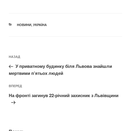
КАТЕГОРІЇ
НОВИНИ
,
УКРАЇНА
Навігація
Попередній
НАЗАД
записів
запис:
У приватному будинку біля Львова знайшли
мертвими п’ятьох людей
Наступний
ВПЕРЕД
запис
На фронті загинув 22-річний захисник з Львівщини