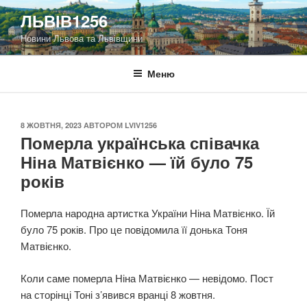
Перейти
ЛЬВІВ1256
до
Новини Львова та Львівщини
вмісту
Меню
ОПУБЛІКОВАНО
8 ЖОВТНЯ, 2023
АВТОРОМ
LVIV1256
Померла українська співачка
Ніна Матвієнко — їй було 75
років
Померла народна артистка України Ніна Матвієнко. Їй
було 75 років. Про це повідомила її донька Тоня
Матвієнко.
Коли саме померла Ніна Матвієнко — невідомо. Пост
на сторінці Тоні з’явився вранці 8 жовтня.