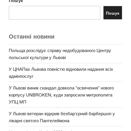
Пошук
Пошук
Останні новини
Польща розслідує справу недобудованого Центру
польської культури у Львові
У ЦНАПах Львова повністю відновили надання всіх
адмінпослуг
У Львові виник скандал довкола “освячення” нового
корпусу UNBROKEN, куди запросили митрополита
УПЦ МП
У Львові ветеран відкрив безбар’єрний барбершоп у
лікарні святого Пантелеймона