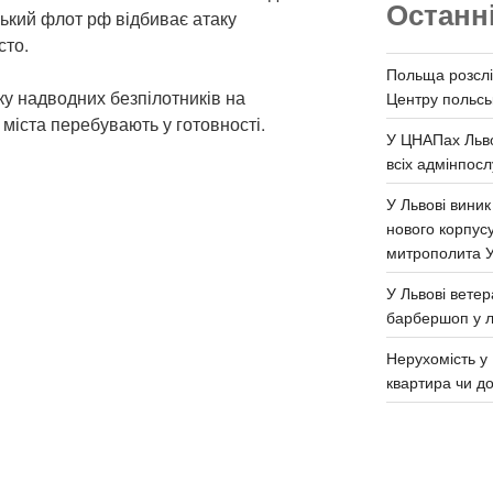
Останн
ський флот рф відбиває атаку
сто.
Польща розслі
ку надводних безпілотників на
Центру польськ
 міста перебувають у готовності.
У ЦНАПах Льво
всіх адмінпосл
У Львові виник
нового корпус
митрополита 
У Львові ветер
барбершоп у л
Нерухомість у 
квартира чи д