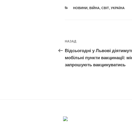
КАТЕГОРІЇ
НОВИНИ
,
ВІЙНА
,
СВІТ
,
УКРАЇНА
Навігація
Попередній
НАЗАД
записів
запис:
Відсьогодні у Львові діятимут
мобільні пункти вакцинації: мі
запрошують вакцинуватись