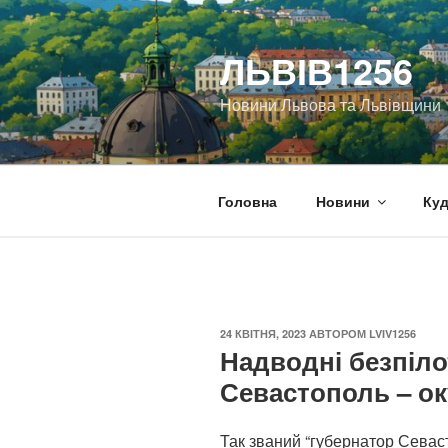
Перейти
до
ЛЬВІВ1256
вмісту
Новини Львова та Львівщини
Головна
Новини
Куд
ОПУБЛІКОВАНО
24 КВІТНЯ, 2023
АВТОРОМ
LVIV1256
Надводні безпіло
Севастополь – ок
Так званий “губернатор Сева