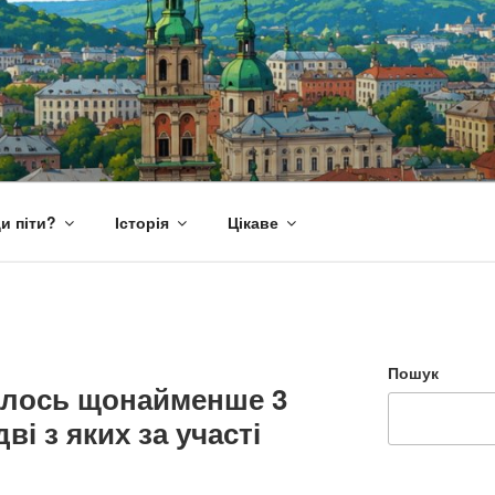
и піти?
Історія
Цікаве
Пошук
алось щонайменше 3
ві з яких за участі