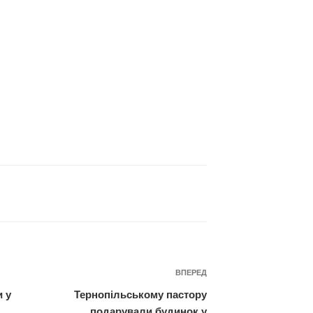
Наступний
ВПЕРЕД
запис
и у
Тернопільському пастору
подарували будинок у