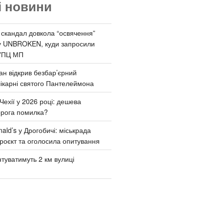
і новини
 скандал довкола “освячення”
у UNBROKEN, куди запросили
УПЦ МП
ан відкрив безбар’єрний
ікарні святого Пантелеймона
Чехії у 2026 році: дешева
орога помилка?
ld’s у Дрогобичі: міськрада
роєкт та оголосила опитування
туватимуть 2 км вулиці