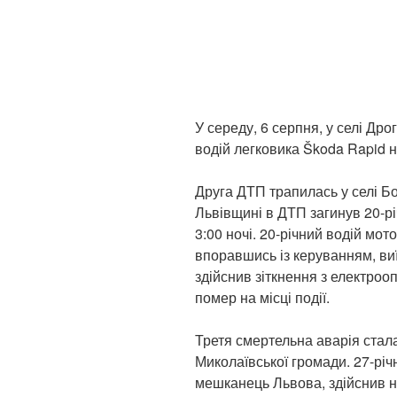
У середу, 6 серпня, у селі Др
водій легковика Škoda Rapid н
Друга ДТП трапилась у селі Б
Львівщині в ДТП загинув 20-р
3:00 ночі. 20-річний водій мо
впоравшись із керуванням, виї
здійснив зіткнення з електроо
помер на місці події.
Третя смертельна аварія стала
Миколаївської громади. 27-річ
мешканець Львова, здійснив н