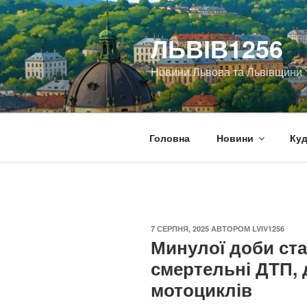
Перейти
до
ЛЬВІВ1256
вмісту
Новини Львова та Львівщини
Головна
Новини
Куд
ОПУБЛІКОВАНО
7 СЕРПНЯ, 2025
АВТОРОМ
LVIV1256
Минулої доби ст
смертельні ДТП, д
мотоциклів