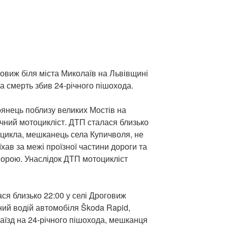
оговиж біля міста Миколаїв на Львівщині
а смерть збив 24-річного пішохода.
оянець поблизу великих Мостів на
ічний мотоцикліст. ДТП сталася близько
тоцикла, мешканець села Купичволя, не
хав за межі проїзної частини дороги та
порою. Унаслідок ДТП мотоцикліст
ся близько 22:00 у селі Дроговиж
ний водій автомобіля Škoda Rapid,
аїзд на 24-річного пішохода, мешканця