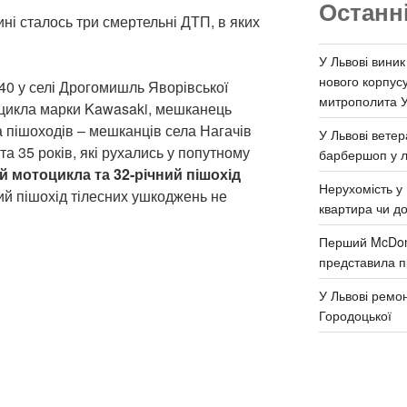
Останн
ині сталось три смертельні ДТП, в яких
У Львові виник
нового корпус
40 у селі Дрогомишль Яворівської
митрополита 
оцикла марки Kawasaki, мешканець
а пішоходів – мешканців села Нагачів
У Львові ветер
та 35 років, які рухались у попутному
барбершоп у л
й мотоцикла та 32-річний пішохід
Нерухомість у 
й пішохід тілесних ушкоджень не
квартира чи д
Перший McDona
представила п
У Львові ремон
Городоцької