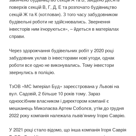
поверхів секцій В, Г, Д, Е та розпочато будівництво
секцій Ж та К (котлован). З того часу забудовником
будівельні роботи не здійснювались. Звернення
інвесторів ним ігноруються», – йдеться в матеріалах
справи.
Через здорожчання будівельних робіт у 2020 році
забудовник уклав із інвесторами нові угоди, однак
роботи все одно не виконувались. Тому інвестори
звернулись в поліцію.
ТзОВ «МС Імперіал Буд» зареєстрована у Львові на
вул. Садовій, 2 більше 10 років тому. Зараз
одноосібним власником і директором компанії є
мешканець Миколаєва Артем Соболєв, утім до грудня
2022 року компанія належала львівʼянину Ігорю Саврію.
У 2021 році стало відомо, що інша компанія Ігоря Саврія