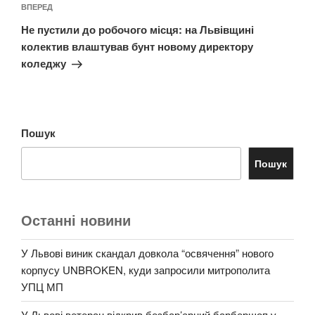
Наступний
ВПЕРЕД
запис
Не пустили до робочого місця: на Львівщині
колектив влаштував бунт новому директору
коледжу
Пошук
Пошук
Останні новини
У Львові виник скандал довкола “освячення” нового
корпусу UNBROKEN, куди запросили митрополита
УПЦ МП
У Львові ветеран відкрив безбар’єрний барбершоп у