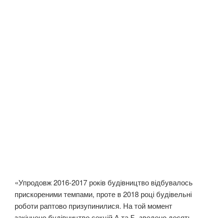
«Упродовж 2016-2017 років будівництво відбувалось
прискореними темпами, проте в 2018 році будівельні
роботи раптово призупинилися. На той момент
закінчено будівництво секцій А та Б, зведено десять