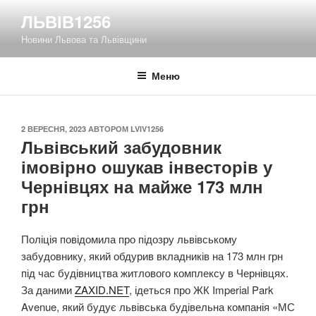
Перейти
ЛЬВІВ1256
до
Новини Львова та Львівщини
вмісту
Меню
ОПУБЛІКОВАНО
2 ВЕРЕСНЯ, 2023
АВТОРОМ
LVIV1256
Львівський забудовник
імовірно ошукав інвесторів у
Чернівцях на майже 173 млн
грн
Поліція повідомила про підозру львівському
забудовнику, який обдурив вкладників на 173 млн грн
під час будівництва житлового комплексу в Чернівцях.
За даними
ZAXID.NET
, ідеться про ЖК Imperial Park
Avenue, який будує львівська будівельна компанія «МС