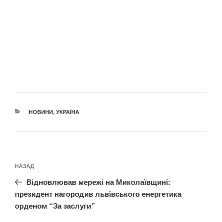
КАТЕГОРІЇ
НОВИНИ
,
УКРАЇНА
Навігація
Попередній
НАЗАД
записів
запис:
Відновлював мережі на Миколаївщині:
президент нагородив львівського енергетика
орденом “За заслуги”