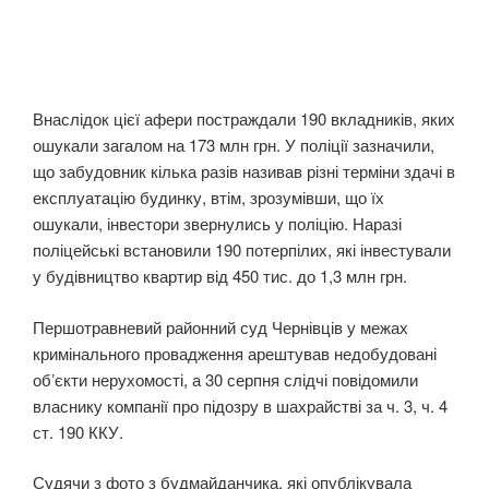
Внаслідок цієї афери постраждали 190 вкладників, яких
ошукали загалом на 173 млн грн. У поліції зазначили,
що забудовник кілька разів називав різні терміни здачі в
експлуатацію будинку, втім, зрозумівши, що їх
ошукали, інвестори звернулись у поліцію. Наразі
поліцейські встановили 190 потерпілих, які інвестували
у будівництво квартир від 450 тис. до 1,3 млн грн.
Першотравневий районний суд Чернівців у межах
кримінального провадження арештував недобудовані
обʼєкти нерухомості, а 30 серпня слідчі повідомили
власнику компанії про підозру в шахрайстві за ч. 3, ч. 4
ст. 190 ККУ.
Судячи з фото з будмайданчика, які опублікувала