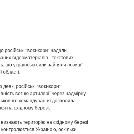
що російські “воєнкори” надали
аних відеоматеріалів і текстових
ь, що українські сили зайняли позиції
 області.
 деякі російські “воєнкори”
вність вогню артилерії через надмірну
йськового командування дозволила
ся на східному березі.
визнають територію на східному березі
контролюється Україною, оскільки