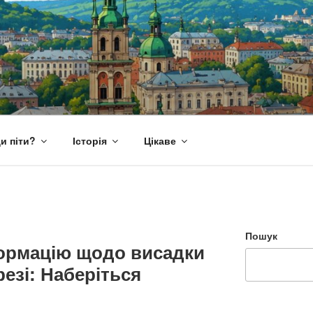
и піти?
Історія
Цікаве
Пошук
ормацію щодо висадки
резі: Наберіться