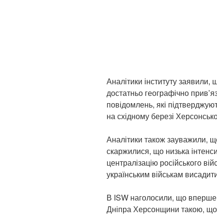
Аналітики інституту заявили, 
достатньо географічно прив’яз
повідомлень, які підтверджуют
на східному березі Херсонської
Аналітики також зауважили, що
скаржилися, що низька інтенси
централізацію російського ві
українським військам висадити
В ISW наголосили, що вперше 
Дніпра Херсонщини такою, що 