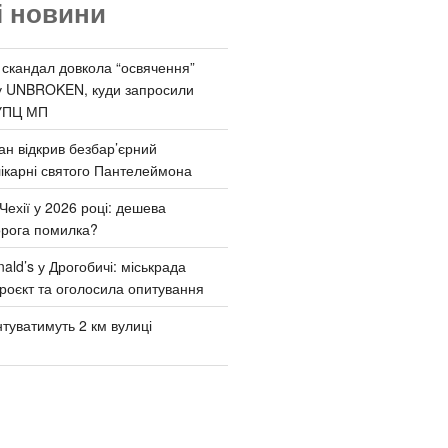
і новини
 скандал довкола “освячення”
у UNBROKEN, куди запросили
УПЦ МП
ан відкрив безбар’єрний
ікарні святого Пантелеймона
Чехії у 2026 році: дешева
орога помилка?
ld’s у Дрогобичі: міськрада
роєкт та оголосила опитування
туватимуть 2 км вулиці