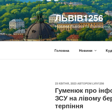
Перейти
до
ЛЬВІВ1256
вмісту
Новини Львова та Львівщини
Головна
Новини
Куд
ОПУБЛІКОВАНО
23 КВІТНЯ, 2023
АВТОРОМ
LVIV1256
Гуменюк про інф
ЗСУ на лівому бе
терпіння