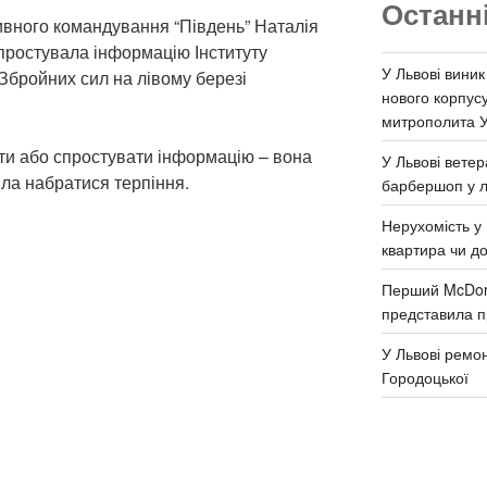
Останн
вного командування “Південь” Наталія
спростувала інформацію Інституту
У Львові виник
Збройних сил на лівому березі
нового корпус
митрополита 
ти або спростувати інформацію – вона
У Львові ветер
ила набратися терпіння.
барбершоп у л
Нерухомість у 
квартира чи д
Перший McDona
представила п
У Львові ремон
Городоцької