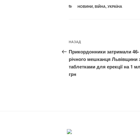
КАТЕГОРІЇ
НОВИНИ
,
ВІЙНА
,
УКРАЇНА
Навігація
Попередній
НАЗАД
записів
запис:
Прикордонники затримали 46-
річного мешканця Львівщини 
таблетками для ерекції на 1 м
грн