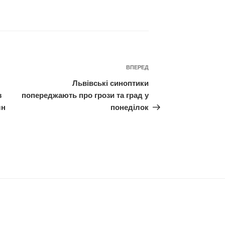
Наступний
ВПЕРЕД
запис
Львівські синоптики
з
попереджають про грози та град у
лн
понеділок