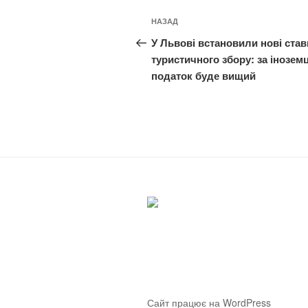
Навігація
Попередній
НАЗАД
записів
запис:
У Львові встановили нові став
туристичного збору: за іноземц
податок буде вищий
Сайт працює на WordPress