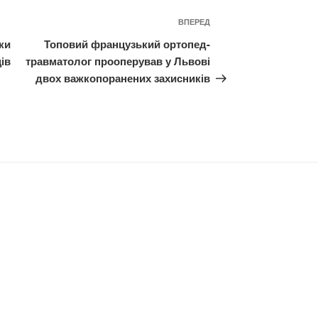
Наступний
ВПЕРЕД
запис
ки
Топовий французький ортопед-
ів
травматолог прооперував у Львові
двох важкопоранених захисників