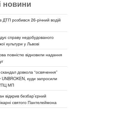
і новини
 в ДТП розбився 26-річний водій
дує справу недобудованого
ої культури у Львові
ва повністю відновили надання
уг
 скандал довкола “освячення”
у UNBROKEN, куди запросили
УПЦ МП
ан відкрив безбар’єрний
ікарні святого Пантелеймона