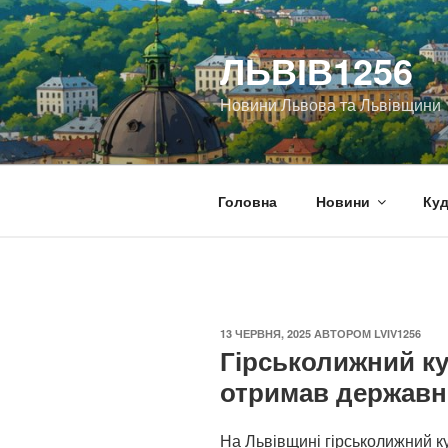
Перейти
до
ЛЬВІВ1256
вмісту
Новини Львова та Львівщини
Головна
Новини
Куд
ОПУБЛІКОВАНО
13 ЧЕРВНЯ, 2025
АВТОРОМ
LVIV1256
Гірськолижний ку
отримав державні
На Львівщині гірськолижний 