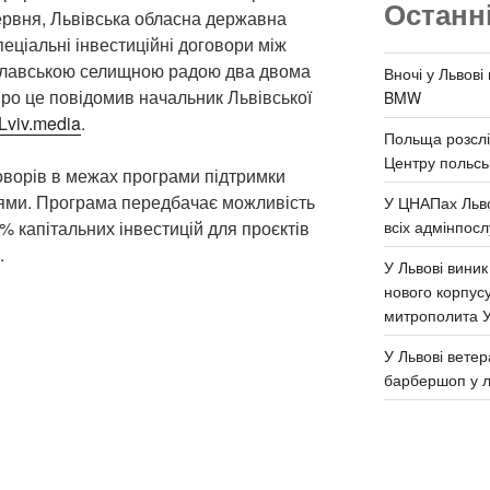
Останн
червня, Львівська обласна державна
пеціальні інвестиційні договори між
 Славською селищною радою два двома
Вночі у Львові
Про це повідомив начальник Львівської
BMW
Lviv.media
.
Польща розслі
Центру польськ
оворів в межах програми підтримки
ціями. Програма передбачає можливість
У ЦНАПах Льво
всіх адмінпосл
% капітальних інвестицій для проєктів
.
У Львові виник
нового корпус
митрополита 
У Львові ветер
барбершоп у л