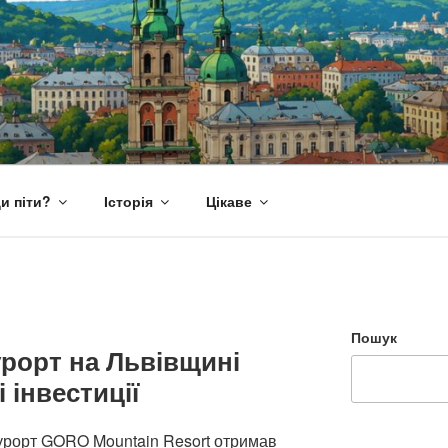
и піти?
Історія
Цікаве
Пошук
рорт на Львівщині
 інвестиції
курорт GORO Mountain Resort отримав