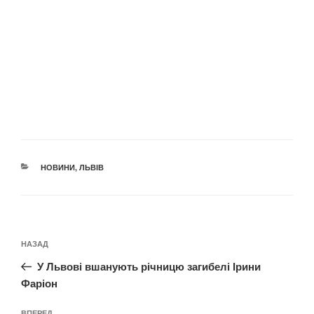
КАТЕГОРІЇ
НОВИНИ
,
ЛЬВІВ
Навігація
Попередній
НАЗАД
записів
запис:
У Львові вшанують річницю загибелі Ірини
Фаріон
ВПЕРЕД