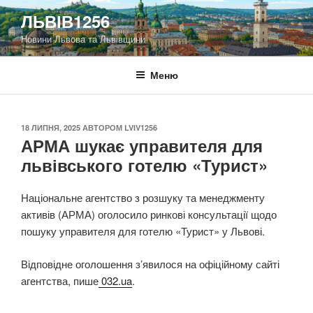
Перейти
ЛЬВІВ1256
до
Новини Львова та Львівщини
вмісту
Меню
ОПУБЛІКОВАНО
18 ЛИПНЯ, 2025
АВТОРОМ
LVIV1256
АРМА шукає управителя для
львівського готелю «Турист»
Національне агентство з розшуку та менеджменту
активів (АРМА) оголосило ринкові консультації щодо
пошуку управителя для готелю «Турист» у Львові.
Відповідне оголошення з’явилося на офіційному сайті
агентства, пише
032.ua
.