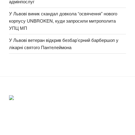
адмінпослуг
У Львові виник скандал довкола “освячення” нового
корпусу UNBROKEN, куди запросили митрополита
УПЦ МП
У Львові ветеран відкрив безбар’єрний барбершоп у
лікарні святого Пантелеймона