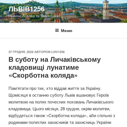
Перейти
ЛЬВІВ1256
до
Новини Львова та Львівщини
вмісту
Меню
ОПУБЛІКОВАНО
27 ГРУДНЯ, 2024
АВТОРОМ
LVIV1256
В суботу на Личаківському
кладовищі лунатиме
«Скорботна коляда»
Пам’ятати про тих, хто віддав життя за Україну.
Щомісяця в останню суботу Львів вшановує Героїв
молитвою на полях почесних поховань Личаківського
кладовища. Цього місяця, 28 грудня, окрім молитви,
відбудеться також «Скорботна коляда», аби спільно з
родинами полеглих захисників та захисниць України