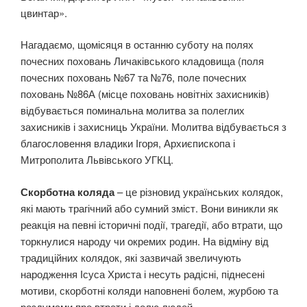
цвинтар».
Нагадаємо, щомісяця в останню суботу на полях
почесних поховань Личаківського кладовища (поля
почесних поховань №67 та №76, поле почесних
поховань №86А (місце поховань новітніх захисників)
відбувається поминальна молитва за полеглих
захисників і захисниць України. Молитва відбувається з
благословення владики Ігоря, Архиєпископа і
Митрополита Львівського УГКЦ.
Скорботна коляда
– це різновид українських колядок,
які мають трагічний або сумний зміст. Вони виникли як
реакція на певні історичні події, трагедії, або втрати, що
торкнулися народу чи окремих родин. На відміну від
традиційних колядок, які зазвичай звеличують
народження Ісуса Христа і несуть радісні, піднесені
мотиви, скорботні коляди наповнені болем, журбою та
роздумами про втрати і долю людей.