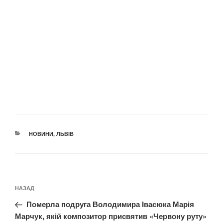
КАТЕГОРІЇ
НОВИНИ
,
ЛЬВІВ
Навігація
Попередній
НАЗАД
записів
запис:
Померла подруга Володимира Івасюка Марія
Марчук, якій композитор присвятив «Червону руту»