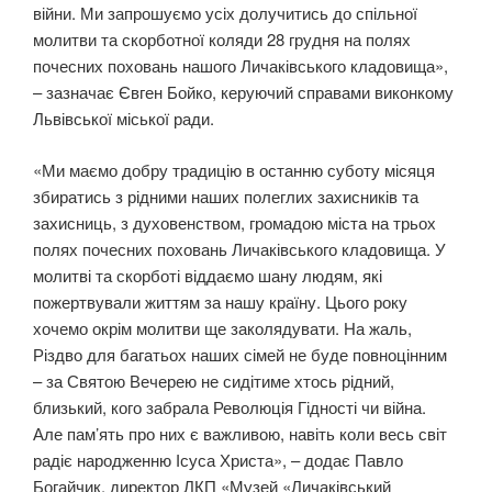
війни. Ми запрошуємо усіх долучитись до спільної
молитви та скорботної коляди 28 грудня на полях
почесних поховань нашого Личаківського кладовища»,
– зазначає Євген Бойко, керуючий справами виконкому
Львівської міської ради.
«Ми маємо добру традицію в останню суботу місяця
збиратись з рідними наших полеглих захисників та
захисниць, з духовенством, громадою міста на трьох
полях почесних поховань Личаківського кладовища. У
молитві та скорботі віддаємо шану людям, які
пожертвували життям за нашу країну. Цього року
хочемо окрім молитви ще заколядувати. На жаль,
Різдво для багатьох наших сімей не буде повноцінним
– за Святою Вечерею не сидітиме хтось рідний,
близький, кого забрала Революція Гідності чи війна.
Але пам’ять про них є важливою, навіть коли весь світ
радіє народженню Ісуса Христа», – додає Павло
Богайчик, директор ЛКП «Музей «Личаківський