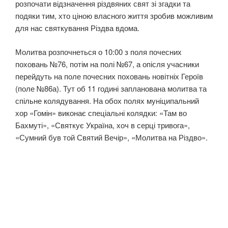
розпочати відзначення різдвяних свят зі згадки та
подяки тим, хто ціною власного життя зробив можливим
для нас святкування Різдва вдома.
Молитва розпочнеться о 10:00 з поля почесних
поховань №76, потім на полі №67, а опісля учасники
перейдуть на поле почесних поховань новітніх Героїв
(поле №86а). Тут об 11 годині запланована молитва та
спільне колядування. На обох полях муніципальний
хор «Гомін» виконає спеціальні колядки: «Там во
Бахмуті», «Святкує Україна, хоч в серці тривога»,
«Сумний був той Святий Вечір», «Молитва на Різдво».