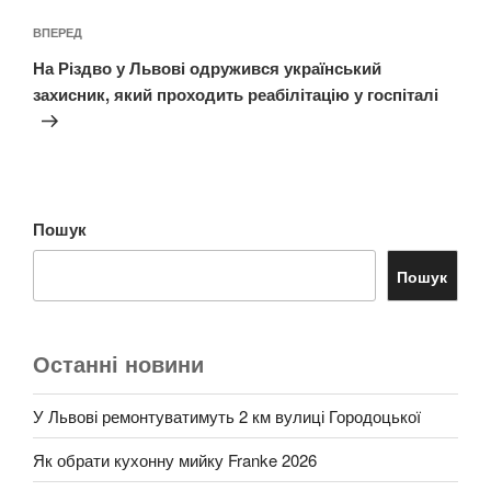
Наступний
ВПЕРЕД
запис
На Різдво у Львові одружився український
захисник, який проходить реабілітацію у госпіталі
Пошук
Пошук
Останні новини
У Львові ремонтуватимуть 2 км вулиці Городоцької
Як обрати кухонну мийку Franke 2026