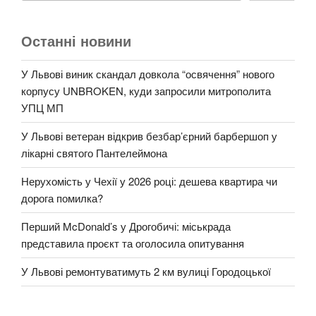
Останні новини
У Львові виник скандал довкола “освячення” нового
корпусу UNBROKEN, куди запросили митрополита
УПЦ МП
У Львові ветеран відкрив безбар’єрний барбершоп у
лікарні святого Пантелеймона
Нерухомість у Чехії у 2026 році: дешева квартира чи
дорога помилка?
Перший McDonald’s у Дрогобичі: міськрада
представила проєкт та оголосила опитування
У Львові ремонтуватимуть 2 км вулиці Городоцької