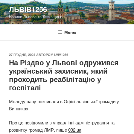
Перейти
ЛЬВІВ1256
до
Новини Львова та Львівщини
вмісту
Меню
ОПУБЛІКОВАНО
27 ГРУДНЯ, 2024
АВТОРОМ
LVIV1256
На Різдво у Львові одружився
український захисник, який
проходить реабілітацію у
госпіталі
Молоду пару розписали в Офісі львівської громади у
Винниках.
Про це повідомили в управлінні адміністрування та
розвитку громад ЛМР, пише
032.ua
.