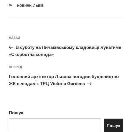
КАТЕГОРІЇ
НОВИНИ
,
ЛЬВІВ
Навігація
Попередній
НАЗАД
записів
запис:
В суботу на Личаківському кладовищі лунатиме
«Скорботна коляда»
Наступний
ВПЕРЕД
запис
Головний архітектор Львова погодив будівництво
ЖК неподалік ТРЦ Victoria Gardens
Пошук
Пошук