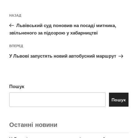
Навігація
Попередній
НАЗАД
записів
запис:
Львівський суд поновив на посаді митника,
звільненого за підозрою у хабарництві
Наступний
ВПЕРЕД
запис
У Львові запустять новий автобусний маршрут
Пошук
Пошук
Останні новини