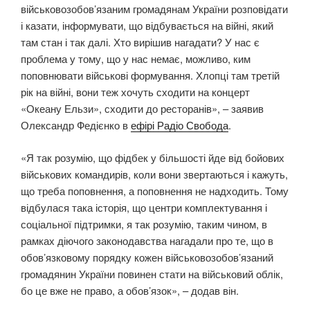
військовозобов’язаним громадянам України розповідати
і казати, інформувати, що відбувається на війні, який
там стан і так далі. Хто вирішив нагадати? У нас є
проблема у тому, що у нас немає, можливо, ким
поповнювати військові формування. Хлопці там третій
рік на війні, вони теж хочуть сходити на концерт
«Океану Ельзи», сходити до ресторанів», – заявив
Олександр Федієнко в
ефірі Радіо Свобода
.
«Я так розумію, що фідбек у більшості йде від бойових
військових командирів, коли вони звертаються і кажуть,
що треба поповнення, а поповнення не надходить. Тому
відбулася така історія, що центри комплектування і
соціальної підтримки, я так розумію, таким чином, в
рамках діючого законодавства нагадали про те, що в
обов’язковому порядку кожен військовозобов’язаний
громадянин України повинен стати на військовий облік,
бо це вже не право, а обов’язок», – додав він.