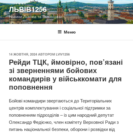
Перейти
ЛЬВІВ1256
до
Новини Львова та Львівщини
вмісту
Меню
ОПУБЛІКОВАНО
14 ЖОВТНЯ, 2024
АВТОРОМ
LVIV1256
Рейди ТЦК, ймовірно, пов’язані
зі зверненнями бойових
командирів у військкомати для
поповнення
Бойові командири звертаються до Територіальних
центрів комплектування і соціальної підтримки за
поповненням підрозділів – із цим народний депутат
Олександр Федієнко, член комітету Верховної Ради з
питань національної безпеки, оборони і розвідки від