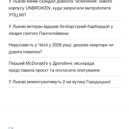
У Львові виник скандал довкола “освячення” нового
корпусу UNBROKEN, куди запросили митрополита
УПЦ МП
У Львові ветеран відкрив безбар’єрний барбершоп у
лікарні святого Пантелеймона
Нерухомість у Чехії у 2026 році: дешева квартира чи
дорога помилка?
Перший McDonald’s у Дрогобичі: міськрада
представила проєкт та оголосила опитування
У Львові ремонтуватимуть 2 км вулиці Городоцької