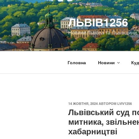
Перейти
до
ЛЬВІВ1256
вмісту
Новини Львова та Львівщини
Головна
Новини
Куд
ОПУБЛІКОВАНО
14 ЖОВТНЯ, 2024
АВТОРОМ
LVIV1256
Львівський суд п
митника, звільне
хабарництві