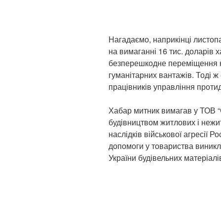
Нагадаємо, наприкінці листоп
на вимаганні 16 тис. доларів 
безперешкодне переміщення к
гуманітарних вантажів. Тоді ж
працівників управління протид
Хабар митник вимагав у ТОВ 
будівництвом житлових і нежи
наслідків військової агресії Ро
допомоги у товариства виникла
України будівельних матеріалів