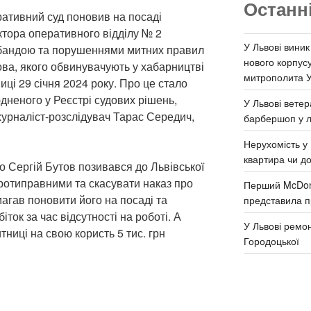
Останн
ративний суд поновив на посаді
тора оперативного відділу № 2
У Львові виник
абандою та порушеннями митних правил
нового корпус
ова, якого обвинувачують у хабарництві
митрополита 
ниці 29 січня 2024 року. Про це стало
дненого у Реєстрі судових рішень,
У Львові ветер
урналіст-розслідувач Тарас Середич,
барбершоп у л
Нерухомість у 
квартира чи д
о Сергій Бутов позивався до Львівської
ротиправними та скасувати наказ про
Перший McDona
магав поновити його на посаді та
представила п
ток за час відсутності на роботі. А
У Львові ремон
итниці на свою користь 5 тис. грн
Городоцької