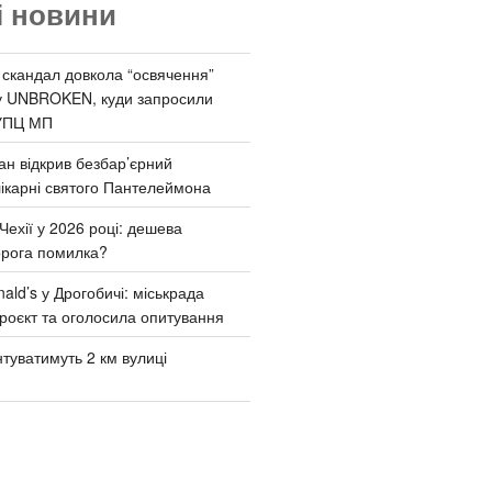
і новини
 скандал довкола “освячення”
у UNBROKEN, куди запросили
УПЦ МП
ан відкрив безбар’єрний
ікарні святого Пантелеймона
Чехії у 2026 році: дешева
орога помилка?
ld’s у Дрогобичі: міськрада
роєкт та оголосила опитування
туватимуть 2 км вулиці