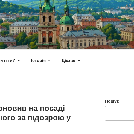
и піти?
Історія
Цікаве
Пошук
оновив на посаді
ного за підозрою у