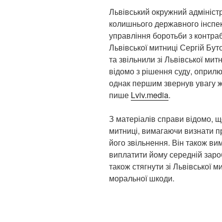
Львівський окружний адмініст
колишнього державного інспек
управління боротьби з контр
Львівської митниці Сергій Бут
та звільнили зі Львівської мит
відомо з рішення суду, оприлю
однак першим звернув увагу ж
пише
Lviv.media
.
З матеріалів справи відомо, щ
митниці, вимагаючи визнати п
його звільнення. Він також ви
виплатити йому середній заробі
також стягнути зі Львівської м
моральної шкоди.