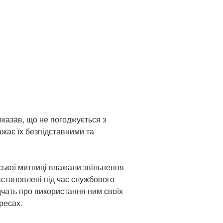
вказав, що не погоджується з
жає їх безпідставними та
ької митниці вважали звільнення
встановлені під час службового
чать про використання ним своїх
ресах.