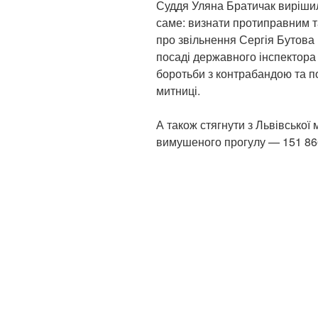
Суддя Уляна Братичак вирішил
саме: визнати протиправним та
про звільнення Сергія Бутова і
посаді державного інспектора
боротьби з контрабандою та 
митниці.
А також стягнути з Львівської 
вимушеного прогулу — 151 866