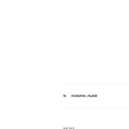
КАТЕГОРІЇ
НОВИНИ
,
ЛЬВІВ
Навігація
НАЗАД