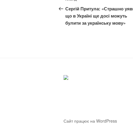
Попередній
записів
запис:
Сергій Притула: «Страшно уяв
що в Україні ще досі можуть
булити за українську мову»
Сайт працює на WordPress