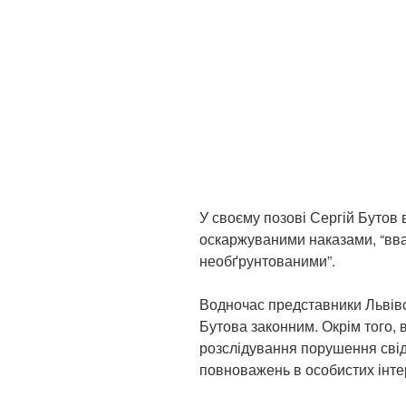
У своєму позові Сергій Бутов 
оскаржуваними наказами, “вва
необґрунтованими”.
Водночас представники Львівс
Бутова законним. Окрім того, 
розслідування порушення свід
повноважень в особистих інте