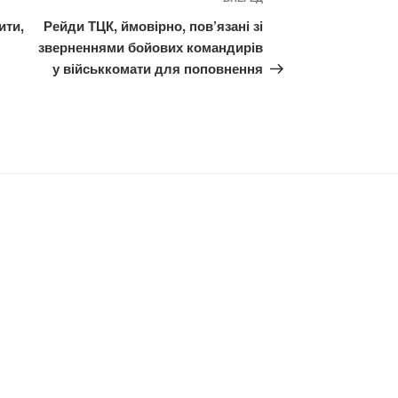
Наступний
запис
ити,
Рейди ТЦК, ймовірно, пов’язані зі
зверненнями бойових командирів
у військкомати для поповнення