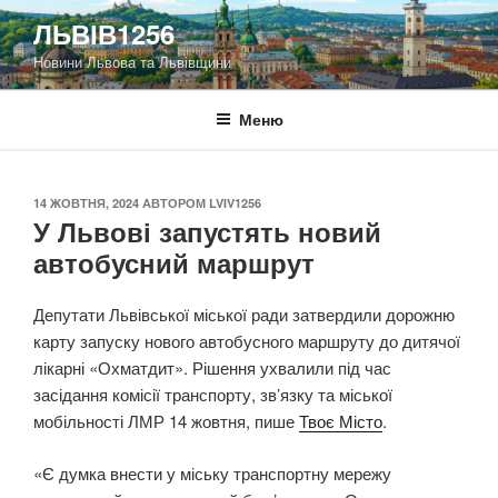
Перейти
ЛЬВІВ1256
до
Новини Львова та Львівщини
вмісту
Меню
ОПУБЛІКОВАНО
14 ЖОВТНЯ, 2024
АВТОРОМ
LVIV1256
У Львові запустять новий
автобусний маршрут
Депутати Львівської міської ради затвердили дорожню
карту запуску нового автобусного маршруту до дитячої
лікарні «Охматдит». Рішення ухвалили під час
засідання комісії транспорту, зв’язку та міської
мобільності ЛМР 14 жовтня, пише
Твоє Місто
.
«Є думка внести у міську транспортну мережу