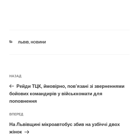
КАТЕГОРІЇ
ЛЬВІВ
,
НОВИНИ
Навігація
Попередній
НАЗАД
записів
запис:
Рейди ТЦК, ймовірно, пов’язані зі зверненнями
бойових командирів у військкомати для
поповнення
Наступний
ВПЕРЕД
запис
На Львівщині мікроавтобус збив на узбіччі двох
жінок