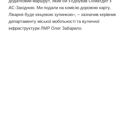
додатковий маршрут, який би з’єднував Охматдит з
АС-Західною. Ми подали на комісію дорожню карту.
Лікарня буде кінцевою зупинкою», – зазначив керівник
департаменту міської мобільності та вуличної
інфраструктури ЛМР Олег Забарило.