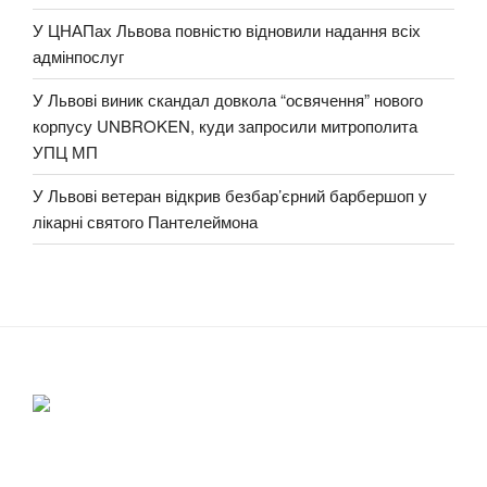
У ЦНАПах Львова повністю відновили надання всіх
адмінпослуг
У Львові виник скандал довкола “освячення” нового
корпусу UNBROKEN, куди запросили митрополита
УПЦ МП
У Львові ветеран відкрив безбар’єрний барбершоп у
лікарні святого Пантелеймона