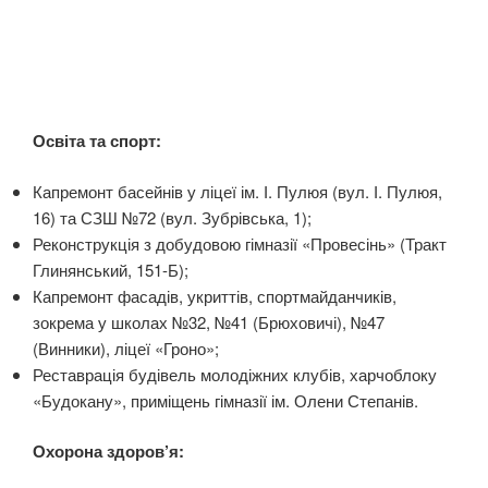
Освіта та спорт:
Капремонт басейнів у ліцеї ім. І. Пулюя (вул. І. Пулюя,
16) та СЗШ №72 (вул. Зубрівська, 1);
Реконструкція з добудовою гімназії «Провесінь» (Тракт
Глинянський, 151-Б);
Капремонт фасадів, укриттів, спортмайданчиків,
зокрема у школах №32, №41 (Брюховичі), №47
(Винники), ліцеї «Гроно»;
Реставрація будівель молодіжних клубів, харчоблоку
«Будокану», приміщень гімназії ім. Олени Степанів.
Охорона здоров’я: