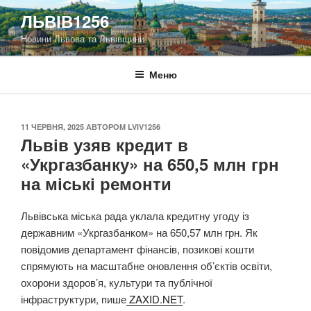
Перейти
ЛЬВІВ1256
до
Новини Львова та Львівщини
вмісту
Меню
ОПУБЛІКОВАНО
11 ЧЕРВНЯ, 2025
АВТОРОМ
LVIV1256
Львів узяв кредит в
«Укргазбанку» на 650,5 млн грн
на міські ремонти
Львівська міська рада уклала кредитну угоду із
державним «Укргазбанком» на 650,57 млн грн. Як
повідомив департамент фінансів, позикові кошти
спрямують на масштабне оновлення об’єктів освіти,
охорони здоров’я, культури та публічної
інфраструктури, пише
ZAXID.NET
.