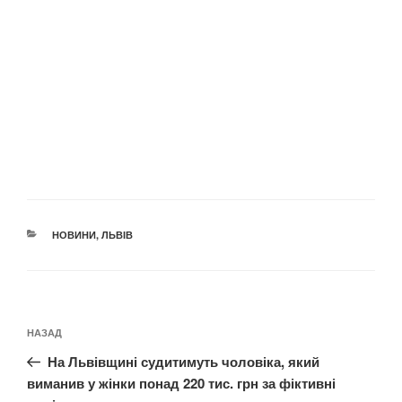
КАТЕГОРІЇ
НОВИНИ
,
ЛЬВІВ
Навігація
Попередній
НАЗАД
записів
запис:
На Львівщині судитимуть чоловіка, який
виманив у жінки понад 220 тис. грн за фіктивні