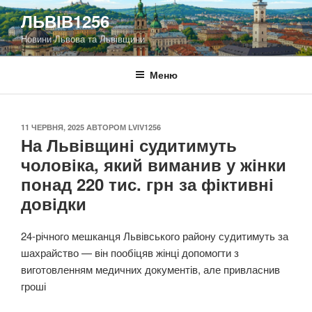
Перейти
ЛЬВІВ1256
до
Новини Львова та Львівщини
вмісту
Меню
ОПУБЛІКОВАНО
11 ЧЕРВНЯ, 2025
АВТОРОМ
LVIV1256
На Львівщині судитимуть
чоловіка, який виманив у жінки
понад 220 тис. грн за фіктивні
довідки
24-річного мешканця Львівського району судитимуть за
шахрайство — він пообіцяв жінці допомогти з
виготовленням медичних документів, але привласнив
гроші