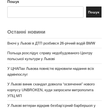
Пошук
Пошук
Останні новини
Вночі у Львові в ДТП розбився 26-річний водій BMW
Польща розслідує справу недобудованого Центру
польської культури у Львові
У ЦНАПах Львова повністю відновили надання всіх
адмінпослуг
У Львові виник скандал довкола “освячення” нового
корпусу UNBROKEN, куди запросили митрополита
УПЦ МП
У Львові ветеран відкрив безбар’єрний барбершоп у