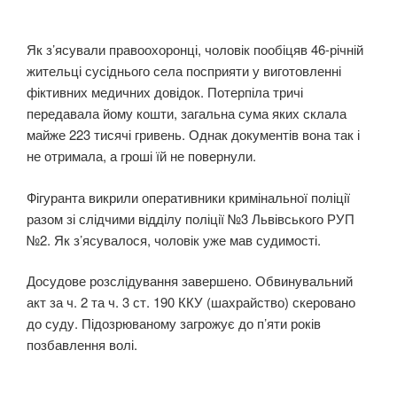
Як з’ясували правоохоронці, чоловік пообіцяв 46-річній
жительці сусіднього села посприяти у виготовленні
фіктивних медичних довідок. Потерпіла тричі
передавала йому кошти, загальна сума яких склала
майже 223 тисячі гривень. Однак документів вона так і
не отримала, а гроші їй не повернули.
Фігуранта викрили оперативники кримінальної поліції
разом зі слідчими відділу поліції №3 Львівського РУП
№2. Як з’ясувалося, чоловік уже мав судимості.
Досудове розслідування завершено. Обвинувальний
акт за ч. 2 та ч. 3 ст. 190 ККУ (шахрайство) скеровано
до суду. Підозрюваному загрожує до п’яти років
позбавлення волі.