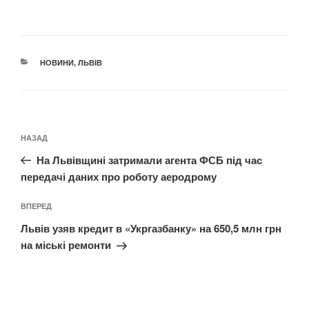
КАТЕГОРІЇ
НОВИНИ
,
ЛЬВІВ
Навігація
Попередній
НАЗАД
записів
запис:
На Львівщині затримали агента ФСБ під час
передачі даних про роботу аеродрому
Наступний
ВПЕРЕД
запис
Львів узяв кредит в «Укргазбанку» на 650,5 млн грн
на міські ремонти