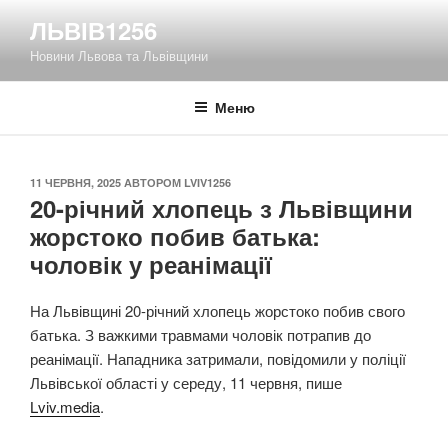
Перейти
ЛЬВІВ1256
до
Новини Львова та Львівщини
вмісту
Меню
ОПУБЛІКОВАНО
11 ЧЕРВНЯ, 2025
АВТОРОМ
LVIV1256
20-річний хлопець з Львівщини
жорстоко побив батька:
чоловік у реанімації
На Львівщині 20-річний хлопець жорстоко побив свого
батька. З важкими травмами чоловік потрапив до
реанімації. Нападника затримали, повідомили у поліції
Львівської області у середу, 11 червня, пише
Lviv.media
.