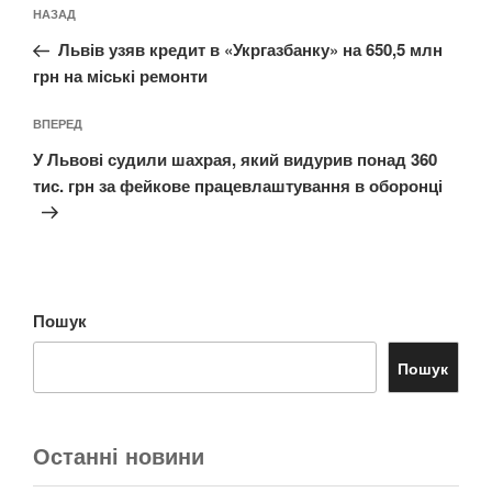
Попередній
НАЗАД
записів
запис:
Львів узяв кредит в «Укргазбанку» на 650,5 млн
грн на міські ремонти
Наступний
ВПЕРЕД
запис
У Львові судили шахрая, який видурив понад 360
тис. грн за фейкове працевлаштування в оборонці
Пошук
Пошук
Останні новини