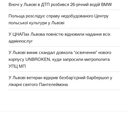
Вночі у Львові в ДТП розбився 26-річний водій BMW
Польща розслідує справу недобудованого Центру
польської культури у Львові
У ЦНАПах Львова повністю відновили надання всіх
адмінпослуг
У Львові виник скандал довкола “освячення” нового
корпусу UNBROKEN, куди запросили митрополита
УПЦ МП
У Львові ветеран відкрив безбар’єрний барбершоп у
лікарні святого Пантелеймона