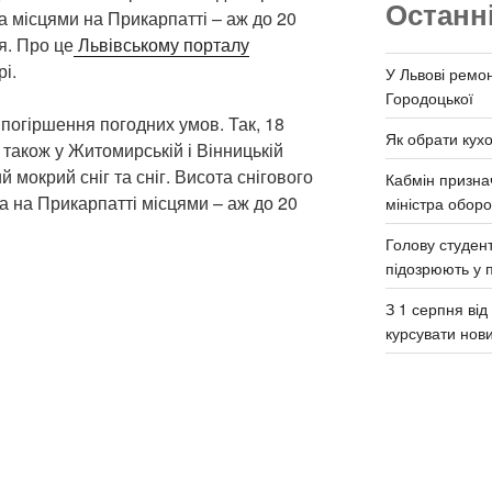
Останн
 а місцями на Прикарпатті – аж до 20
я. Про це
Львівському порталу
і.
У Львові ремон
Городоцької
огіршення погодних умов. Так, 18
Як обрати кух
 також у Житомирській і Вінницькій
й мокрий сніг та сніг. Висота снігового
Кабмін призна
а на Прикарпатті місцями – аж до 20
міністра обор
Голову студент
підозрюють у 
З 1 серпня ві
курсувати нов