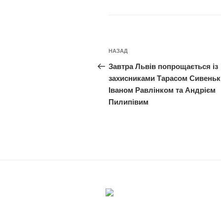
Навігація
Попередній
НАЗАД
записів
запис:
Завтра Львів попрощається із
захисниками Тарасом Сивеньк
Іваном Равлінком та Андрієм
Пилипівим