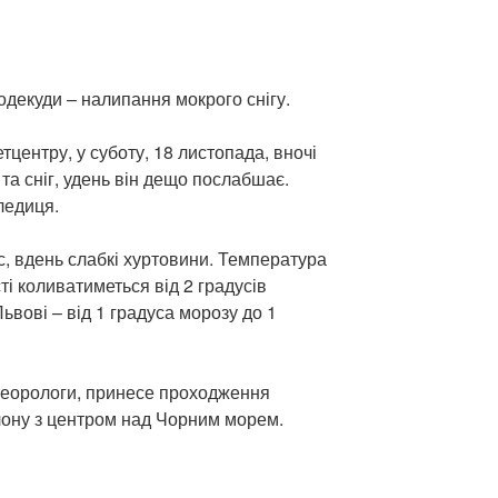
одекуди – налипання мокрого снігу.
тцентру, у суботу, 18 листопада, вночі
та сніг, удень він дещо послабшає.
ледиця.
/с, вдень слабкі хуртовини. Температура
ті коливатиметься від 2 градусів
Львові – від 1 градуса морозу до 1
теорологи, принесе проходження
лону з центром над Чорним морем.