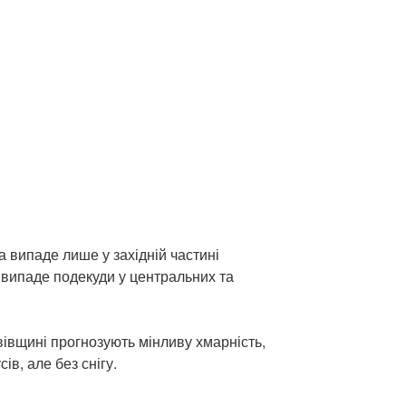
а випаде лише у західній частині
н випаде подекуди у центральних та
вівщині прогнозують мінливу хмарність,
сів, але без снігу.