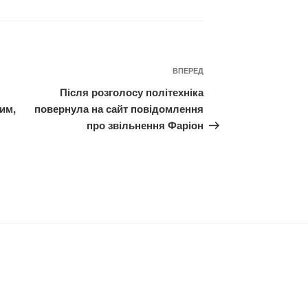
Наступний
ВПЕРЕД
запис
Після розголосу політехніка
им,
повернула на сайт повідомлення
про звільнення Фаріон