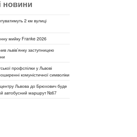
і новини
туватимуть 2 км вулиці
онну мийку Franke 2026
чив львів’янку заступницею
они
ської профспілки у Львові
поширенні комуністичної символіки
д центру Львова до Брюхович буде
ий автобусний маршрут №67