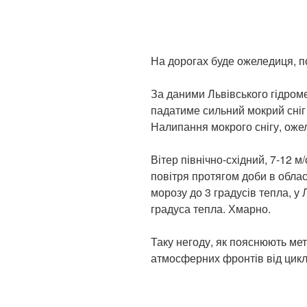
На дорогах буде ожеледиця, п
За даними Львівського гідроме
падатиме сильний мокрий сніг 
Налипання мокрого снігу, оже
Вітер північно-східний, 7-12 м
повітря протягом доби в облас
морозу до 3 градусів тепла, у 
градуса тепла. Хмарно.
Таку негоду, як пояснюють ме
атмосферних фронтів від цик