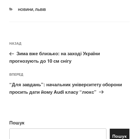
КАТЕГОРІЇ
НОВИНИ
,
ЛЬВІВ
Навігація
Попередній
НАЗАД
записів
запис:
Зима вже близько: на заході України
прогнозують до 10 см снігу
Наступний
ВПЕРЕД
запис
“Для завдань”: начальник університету оборони
просить дати йому Audi класу “люкс”
Пошук
Пошук