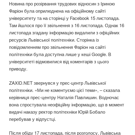
Новина про розірвання трудових відносин з Іриною
Фаріон була оприлюднена на офіційному сайті
університету та на сторінці у Facebook 15 листопада.
Там йшлося про її звільнення з 16 листопада. Однак 16
листопада згадану інформацію видалили з офіційних
ресурсів Львівської політехніки. Сторінка із
повідомленням про звільнення Фаріон на сайті
політехніки була доступна лише у кеші Google. В
університеті відмовилися від коментарів з цього
приводу.
ZAXID.NET звернувся у прес-центр Львівської
політехніки. «Ми не коментуємо цієї теми», – сказала
керівниця прес-центру Наталія Павлишин. Водночас
вона спростувала неофіційну інформацію, що в момент
видачі наказу ректор політехніки Юрій Бобало
перебував у відпустці.
Після обіду 17 листопада, після розголосу, Львівська