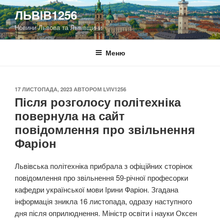
Перейти
ЛЬВІВ1256
до
Новини Львова та Львівщини
вмісту
Меню
ОПУБЛІКОВАНО
17 ЛИСТОПАДА, 2023
АВТОРОМ
LVIV1256
Після розголосу політехніка
повернула на сайт
повідомлення про звільнення
Фаріон
Львівська політехніка прибрала з офіційних сторінок
повідомлення про звільнення 59-річної професорки
кафедри української мови Ірини Фаріон. Згадана
інформація зникла 16 листопада, одразу наступного
дня після оприлюднення. Міністр освіти і науки Оксен