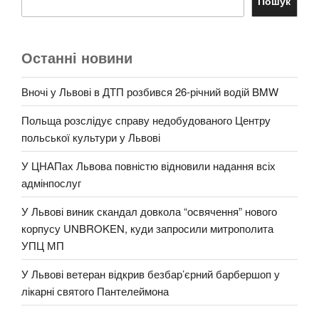
Пошук
Останні новини
Вночі у Львові в ДТП розбився 26-річний водій BMW
Польща розслідує справу недобудованого Центру
польської культури у Львові
У ЦНАПах Львова повністю відновили надання всіх
адмінпослуг
У Львові виник скандал довкола “освячення” нового
корпусу UNBROKEN, куди запросили митрополита
УПЦ МП
У Львові ветеран відкрив безбар’єрний барбершоп у
лікарні святого Пантелеймона