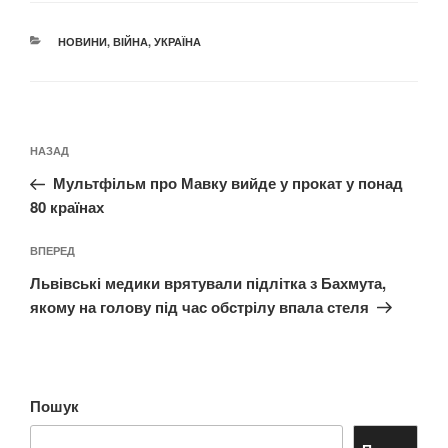
КАТЕГОРІЇ
НОВИНИ
,
ВІЙНА
,
УКРАЇНА
Навігація
Попередній
НАЗАД
записів
запис:
Мультфільм про Мавку вийде у прокат у понад
80 країнах
Наступний
ВПЕРЕД
запис
Львівські медики врятували підлітка з Бахмута,
якому на голову під час обстрілу впала стеля
Пошук