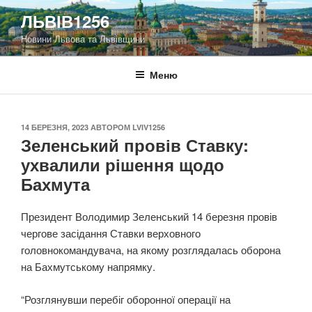
Перейти
ЛЬВІВ1256
до
Новини Львова та Львівщини
вмісту
Меню
ОПУБЛІКОВАНО
14 БЕРЕЗНЯ, 2023
АВТОРОМ
LVIV1256
Зеленський провів Ставку:
ухвалили рішення щодо
Бахмута
Президент Володимир Зеленський 14 березня провів
чергове засідання Ставки верховного
головнокомандувача, на якому розглядалась оборона
на Бахмутському напрямку.
“Розглянувши перебіг оборонної операції на