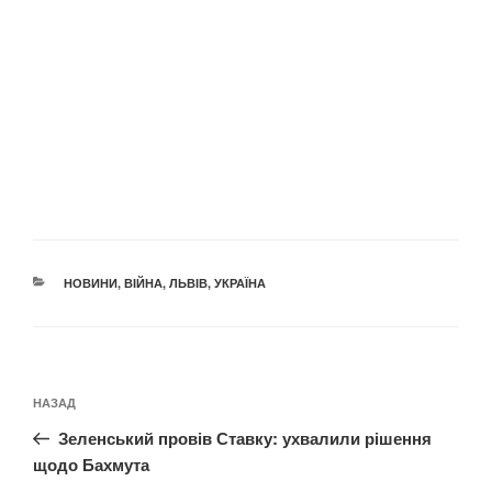
КАТЕГОРІЇ
НОВИНИ
,
ВІЙНА
,
ЛЬВІВ
,
УКРАЇНА
Навігація
Попередній
НАЗАД
записів
запис:
Зеленський провів Ставку: ухвалили рішення
щодо Бахмута