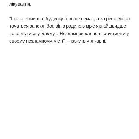
лікування.
“І хоча Роминого будинку більше немає, а за рідне місто
точаться запеклі бої, він з родиною мріє якнайшвидше
повернутися у Бахмут. Незламний хлопець хоче жити у
своєму незламному місті”, – кажуть у лікарні.