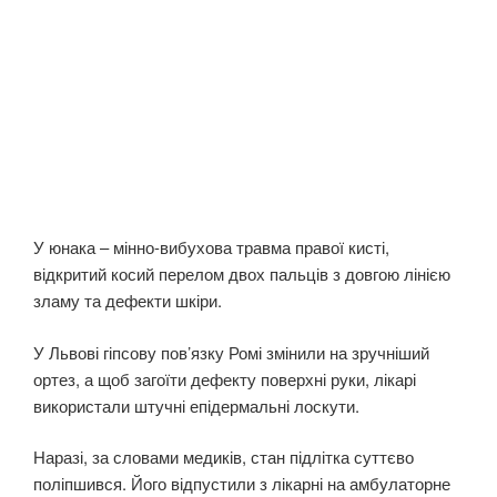
У юнака – мінно-вибухова травма правої кисті,
відкритий косий перелом двох пальців з довгою лінією
зламу та дефекти шкіри.
У Львові гіпсову пов’язку Ромі змінили на зручніший
ортез, а щоб загоїти дефекту поверхні руки, лікарі
використали штучні епідермальні лоскути.
Наразі, за словами медиків, стан підлітка суттєво
поліпшився. Його відпустили з лікарні на амбулаторне