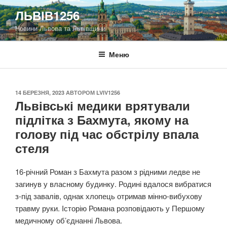
Перейти
ЛЬВІВ1256
до
Новини Львова та Львівщини
вмісту
Меню
ОПУБЛІКОВАНО
14 БЕРЕЗНЯ, 2023
АВТОРОМ
LVIV1256
Львівські медики врятували
підлітка з Бахмута, якому на
голову під час обстрілу впала
стеля
16-річний Роман з Бахмута разом з рідними ледве не
загинув у власному будинку. Родині вдалося вибратися
з-під завалів, однак хлопець отримав мінно-вибухову
травму руки. Історію Романа розповідають у Першому
медичному об’єднанні Львова.