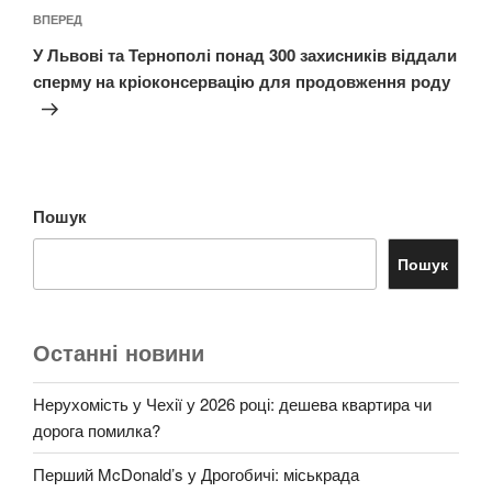
Наступний
ВПЕРЕД
запис
У Львові та Тернополі понад 300 захисників віддали
сперму на кріоконсервацію для продовження роду
Пошук
Пошук
Останні новини
Нерухомість у Чехії у 2026 році: дешева квартира чи
дорога помилка?
Перший McDonald’s у Дрогобичі: міськрада