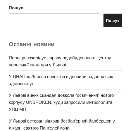
Пошук
Пошук
Останні новини
Польща розслідує справу недобудованого Центру
польської культури у Львові
У ЦНАПах Львова повністю відновили надання всіх
адмінпослуг
У Львові виник скандал довкола “освячення” нового
корпусу UNBROKEN, куди запросили митрополита
УПЦ МП
У Львові ветеран відкрив безбар’єрний барбершоп у
лікарні святого Пантелеймона