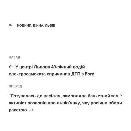
КАТЕГОРІЇ
НОВИНИ
,
ВІЙНА
,
ЛЬВІВ
Навігація
Попередній
НАЗАД
записів
запис:
У центрі Львова 40-річний водій
електросамоката спричинив ДТП з Ford
Наступний
ВПЕРЕД
запис
“Готувалась до весілля, замовляла банкетний зал”:
активіст розповів про львів’янку, яку росіяни вбили
ракетою