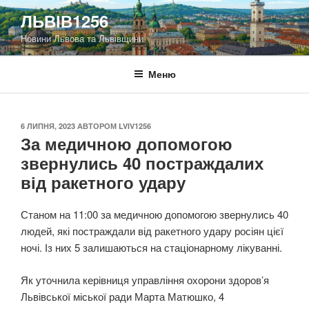
Перейти
ЛЬВІВ1256
до
Новини Львова та Львівщини
вмісту
Меню
ОПУБЛІКОВАНО
6 ЛИПНЯ, 2023
АВТОРОМ
LVIV1256
За медичною допомогою
звернулись 40 постраждалих
від ракетного удару
Станом на 11:00 за медичною допомогою звернулись 40
людей, які постраждали від ракетного удару росіян цієї
ночі. Із них 5 залишаються на стаціонарному лікуванні.
Як уточнила керівниця управління охорони здоров’я
Львівської міської ради Марта Матюшко, 4