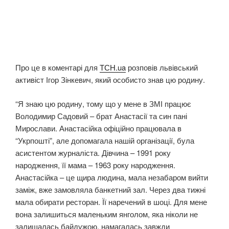
Про це в коментарі для
ТСН.ua
розповів львівський
активіст Ігор Зінкевич, який особисто знав цю родину.
“Я знаю цю родину, тому що у мене в ЗМІ працює
Володимир Садовий – брат Анастасії та син пані
Мирослави. Анастасійка офіційно працювала в
“Укрпошті”, але допомагала нашій організації, була
асистентом журналіста. Дівчина – 1991 року
народження, її мама – 1963 року народження.
Анастасійка – це щира людина, мала незабаром вийти
заміж, вже замовляла банкетний зал. Через два тижні
мала обирати ресторан. Її наречений в шоці. Для мене
вона залишиться маленьким янголом, яка ніколи не
залишалась байдужою, намагалась завжди