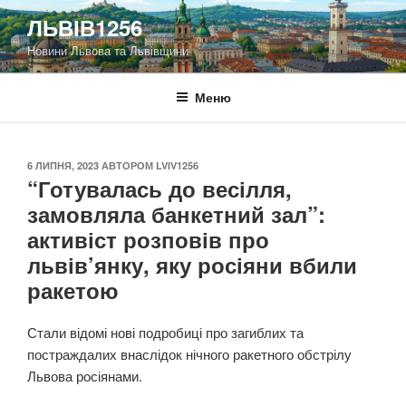
Перейти
ЛЬВІВ1256
до
Новини Львова та Львівщини
вмісту
Меню
ОПУБЛІКОВАНО
6 ЛИПНЯ, 2023
АВТОРОМ
LVIV1256
“Готувалась до весілля,
замовляла банкетний зал”:
активіст розповів про
львів’янку, яку росіяни вбили
ракетою
Стали відомі нові подробиці про загиблих та
постраждалих внаслідок нічного ракетного обстрілу
Львова росіянами.