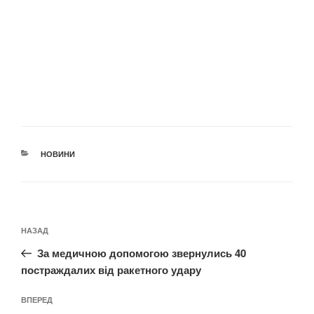
КАТЕГОРІЇ
НОВИНИ
Навігація
Попередній
НАЗАД
записів
запис:
За медичною допомогою звернулись 40
постраждалих від ракетного удару
Наступний
ВПЕРЕД