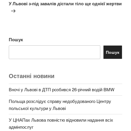
запис
У Львові з-під завалів дістали тіло ще однієї жертви
Пошук
Пошук
Останні новини
Вночі у Львові в ДТП розбився 26-річний водій BMW
Польща розслідує справу недобудованого Центру
польської культури у Львові
У ЦНАПах Львова повністю відновили надання всіх
адмінпослуг