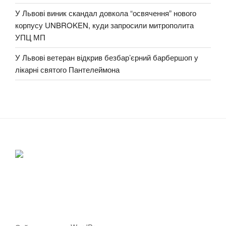
У Львові виник скандал довкола “освячення” нового
корпусу UNBROKEN, куди запросили митрополита
УПЦ МП
У Львові ветеран відкрив безбар’єрний барбершоп у
лікарні святого Пантелеймона