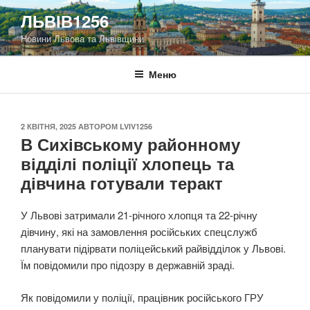
Перейти
ЛЬВІВ1256
до
Новини Львова та Львівщини
вмісту
Меню
ОПУБЛІКОВАНО
2 КВІТНЯ, 2025
АВТОРОМ
LVIV1256
В Сихівському районному
відділі поліції хлопець та
дівчина готували теракт
У Львові затримали 21-річного хлопця та 22-річну
дівчину, які на замовлення російських спецслужб
планувати підірвати поліцейський райвідділок у Львові.
Їм повідомили про підозру в державній зраді.
Як повідомили у поліції, працівник російського ГРУ