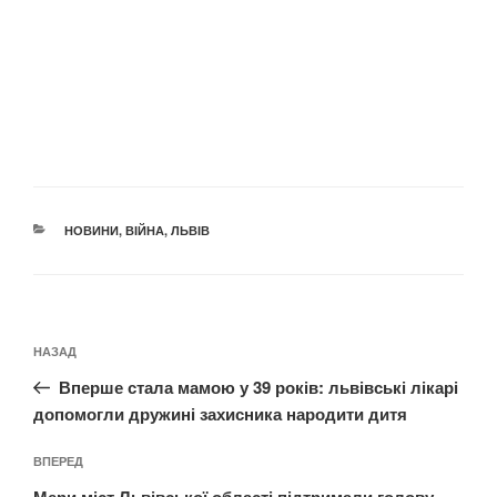
КАТЕГОРІЇ
НОВИНИ
,
ВІЙНА
,
ЛЬВІВ
Навігація
Попередній
НАЗАД
записів
запис:
Вперше стала мамою у 39 років: львівські лікарі
допомогли дружині захисника народити дитя
Наступний
ВПЕРЕД
запис