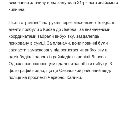
виконання злочину вона залучила 21-річного знайомого
киянина.
Після отриманої інструкції через месенджер Telegram,
агенти прибули з Києва до Львова і за визначеними
координатами забрали вибухівку, заздалегідь
приховану в сумці. За планами, вони повинні були
закласти замасковану під вогнегасник вибухівку в
адмінбудівлі одного із райвідділків поліції Львова.
Однак правоохоронцям вдалося запобігти вибуху. З
фотографій видно, що це Сихівський районний віддл
поліції на проспекті Червоної Калини.