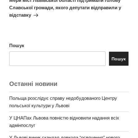
Мери міст Львівської області підтримали голову
Славської громади, якого депутати відправили у
відставку
Пошук
Пошук
Останні новини
Польща розслідує справу недобудованого Центру
польської культури у Львові
У ЦНАПах Львова повністю відновили надання всіх
адмінпослуг
У Львові виник скандал довкола “освячення” нового