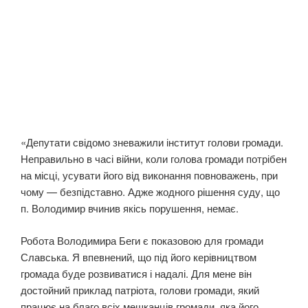
«Депутати свідомо зневажили інститут голови громади.
Неправильно в часі війни, коли голова громади потрібен
на місці, усувати його від виконання повноважень, при
чому — безпідставно. Адже жодного рішення суду, що
п. Володимир вчинив якісь порушення, немає.
Робота Володимира Беги є показовою для громади
Славська. Я впевнений, що під його керівництвом
громада буде розвиватися і надалі. Для мене він
достойний приклад патріота, голови громади, який
працює на благо всіх мешканців громади, яка його