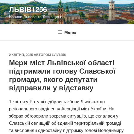
Перейти
ЛЬВІВ1256
до
Новини Львова та Львівщини
вмісту
Меню
ОПУБЛІКОВАНО
2 КВІТНЯ, 2025
АВТОРОМ
LVIV1256
Мери міст Львівської області
підтримали голову Славської
громади, якого депутати
відправили у відставку
1 квітня у Ратуші відбулись збори Львівського
регіонального відділення Асоціації міст України. На
зборах обговорили зокрема ситуацію, що склалася у
Славській селищній об’єднаній територіальній громаді
та висловили одностайну підтримку голові Володимиру