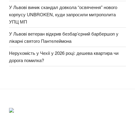
У Львові виник скандал довкола “освячення” нового
корпусу UNBROKEN, куди запросили митрополита
УПЦ МП
У Львові ветеран відкрив безбар’єрний барбершоп у
лікарні святого Пантелеймона
Нерухомість у Чехії у 2026 році: дешева квартира чи
дорога помилка?