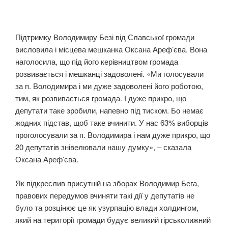
Підтримку Володимиру Безі від Славської громади
висловила і місцева мешканка Оксана Ареф’єва. Вона
наголосила, що під його керівництвом громада
розвивається і мешканці задоволені. «Ми голосували
за п. Володимира і ми дуже задоволені його роботою,
тим, як розвивається громада. І дуже прикро, що
депутати таке зробили, напевно під тиском. Бо немає
жодних підстав, щоб таке вчинити. У нас 63% виборців
проголосували за п. Володимира і нам дуже прикро, що
20 депутатів знівелювали нашу думку», – сказала
Оксана Ареф’єва.
Як підкреслив присутній на зборах Володимир Бега,
правових передумов вчиняти такі дії у депутатів не
було та розцінює це як узурпацію влади холдингом,
який на території громади будує великий гірськолижний