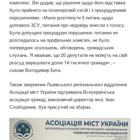
комплекс. Він додав, що рішення щодо його відставки
було прийнято на позачерговій сесій і з процедурними
порушеннями. «Мали розглянути 5 питань щодо
допомоги ЗСУ, питання про недовіру внесли з голосу.
Були допущені процедурні порушення: питання не
розглядалось на профільних комісіях, не було
попередніх оголошень, обговорень, громадських
слухань. Я вважаю, що 20 депутатів не можуть на свій
розсуд вирішувати долю 14-тисячної громади», –
сказав Володимир Бега.
Також звернення Львівського регіонального відділення
Асоціації міст України підтримала Всеукраїнська
асоціація громад, виконавчий директор якої, Іван
Слободяник, був присутній на зборах.