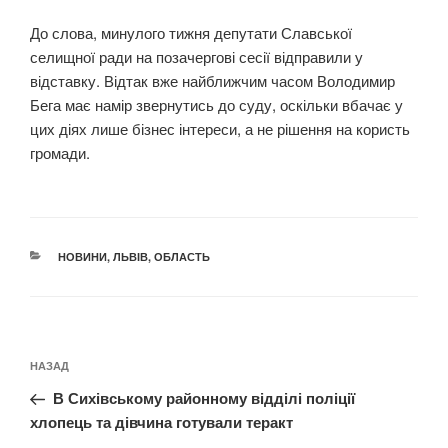
До слова, минулого тижня депутати Славської
селищної ради на позачергові сесії відправили у
відставку. Відтак вже найближчим часом Володимир
Бега має намір звернутись до суду, оскільки вбачає у
цих діях лише бізнес інтереси, а не рішення на користь
громади.
КАТЕГОРІЇ
НОВИНИ
,
ЛЬВІВ
,
ОБЛАСТЬ
Навігація
Попередній
НАЗАД
записів
запис:
В Сихівському районному відділі поліції
хлопець та дівчина готували теракт