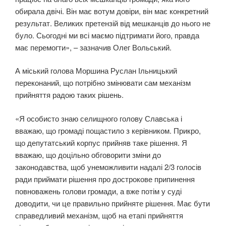
обирала двічі. Він має вотум довіри, він має конкретний
результат. Великих претензій від мешканців до нього не
було. Сьогодні ми всі маємо підтримати його, правда
має перемогти», – зазначив Олег Вольський.
А міський голова Моршина Руслан Ільницький
переконаний, що потрібно змінювати сам механізм
прийняття радою таких рішень.
«Я особисто знаю селищного голову Славська і
вважаю, що громаді пощастило з керівником. Прикро,
що депутатський корпус прийняв таке рішення. Я
вважаю, що доцільно обговорити зміни до
законодавства, щоб унеможливити надалі 2/3 голосів
ради приймати рішення про дострокове припинення
повноважень голови громади, а вже потім у суді
доводити, чи це правильно прийняте рішення. Має бути
справедливий механізм, щоб на етапі прийняття