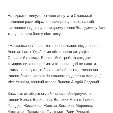
Нагадаємо, минулого тижня депутати Славської
селищної ради зібрали позачергову сесію, на якій
висловили недовіру селищному голові Володимиру Безі
та відправили його у відставку.
«На засіданні Львівського регіонального відділення
Асоціації міст України ми обговорили ситуацію в
Славській громаді. В часі війни треба знаходити
компроміси, а не приймати рішення, щоб не кидати
пляму на репутацію Львівської області», – зазначив
голова Львівського регіонального відділення Асоціації
міст України, міський голова Львова Андрій Садовий.
Загалом, до зборів онлайн та офлайн долучилися
голови Белза, Борислава, Великих Мостів, Глинян,
Городка, Жидачева, Жовкви, Комарно, Моршина,
Мостиськ, Підкаменя, Пустомит, Рави-Руської,