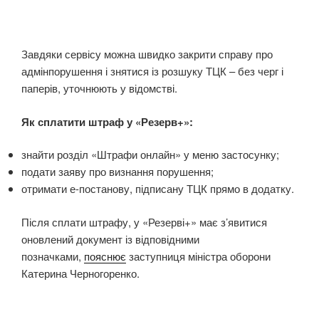
Завдяки сервісу можна швидко закрити справу про
адмінпорушення і знятися із розшуку ТЦК – без черг і
паперів, уточнюють у відомстві.
Як сплатити штраф у «Резерв+»:
знайти розділ «Штрафи онлайн» у меню застосунку;
подати заяву про визнання порушення;
отримати е-постанову, підписану ТЦК прямо в додатку.
Після сплати штрафу, у «Резерві+» має з’явитися
оновлений документ із відповідними
позначками,
пояснює
заступниця міністра оборони
Катерина Черногоренко.