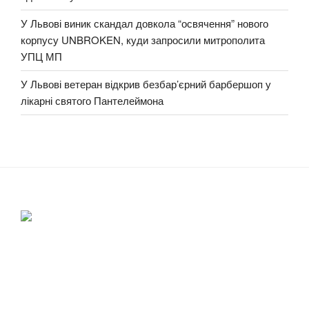
У Львові виник скандал довкола “освячення” нового
корпусу UNBROKEN, куди запросили митрополита
УПЦ МП
У Львові ветеран відкрив безбар’єрний барбершоп у
лікарні святого Пантелеймона