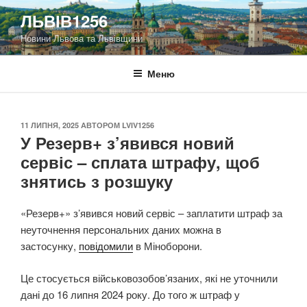
Перейти
ЛЬВІВ1256
до
Новини Львова та Львівщини
вмісту
Меню
ОПУБЛІКОВАНО
11 ЛИПНЯ, 2025
АВТОРОМ
LVIV1256
У Резерв+ з’явився новий
сервіс – сплата штрафу, щоб
знятись з розшуку
«Резерв+» з’явився новий сервіс – заплатити штраф за
неуточнення персональних даних можна в
застосунку,
повідомили
в Міноборони.
Це стосується військовозобов’язаних, які не уточнили
дані до 16 липня 2024 року. До того ж штраф у