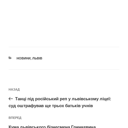
КАТЕГОРІЇ
НОВИНИ
,
ЛЬВІВ
Навігація
Попередній
НАЗАД
записів
запис:
Танці під російський реп у львівському ліцеї:
суд оштрафував ще трьох батьків учнів
Наступний
ВПЕРЕД
запис
Кума львівського бізнесмена Гринкевича