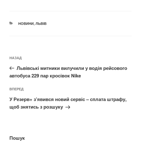
КАТЕГОРІЇ
НОВИНИ
,
ЛЬВІВ
Навігація
Попередній
НАЗАД
записів
запис:
Львівські митники вилучили у водія рейсового
автобуса 229 пар кросівок Nike
Наступний
ВПЕРЕД
запис
У Резерв+ з’явився новий сервіс – сплата штрафу,
щоб знятись з розшуку
Пошук