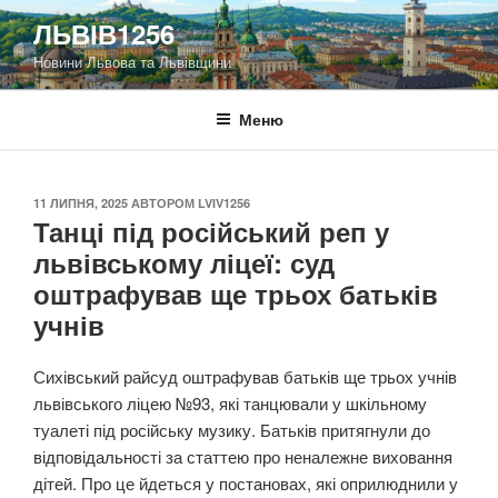
Перейти
ЛЬВІВ1256
до
Новини Львова та Львівщини
вмісту
Меню
ОПУБЛІКОВАНО
11 ЛИПНЯ, 2025
АВТОРОМ
LVIV1256
Танці під російський реп у
львівському ліцеї: суд
оштрафував ще трьох батьків
учнів
Сихівський райсуд оштрафував батьків ще трьох учнів
львівського ліцею №93, які танцювали у шкільному
туалеті під російську музику. Батьків притягнули до
відповідальності за статтею про неналежне виховання
дітей. Про це йдеться у постановах, які оприлюднили у