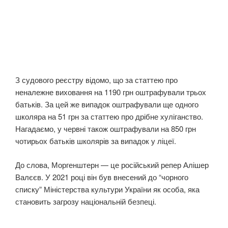
З судового реєстру відомо, що за статтею про
неналежне виховання на 1190 грн оштрафували трьох
батьків. За цей же випадок оштрафували ще одного
школяра на 51 грн за статтею про дрібне хуліганство.
Нагадаємо, у червні також оштрафували на 850 грн
чотирьох батьків школярів за випадок у ліцеї.
До слова, Моргенштерн — це російський репер Алішер
Валєєв. У 2021 році він був внесений до “чорного
списку” Міністерства культури України як особа, яка
становить загрозу національній безпеці.