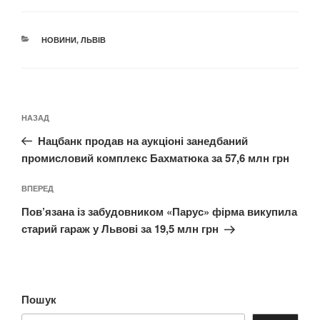
КАТЕГОРІЇ
НОВИНИ
,
ЛЬВІВ
Навігація
Попередній
НАЗАД
записів
запис:
Нацбанк продав на аукціоні занедбаний
промисловий комплекс Бахматюка за 57,6 млн грн
Наступний
ВПЕРЕД
запис
Пов’язана із забудовником «Парус» фірма викупила
старий гараж у Львові за 19,5 млн грн
Пошук