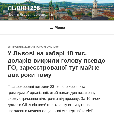
Перейти
ЛЬВІВ1256
до
Новини Львова та Львівщини
вмісту
Меню
ОПУБЛІКОВАНО
28 ТРАВНЯ, 2025
АВТОРОМ
LVIV1256
У Львові на хабарі 10 тис.
доларів викрили голову псевдо
ГО, зареєстрованої тут майже
два роки тому
Правоохоронці викрили 23-річного керівника
громадської організації, який налагодив незаконну
схему отримання відстрочки від призову. За 10 тисяч
доларів США він пообіцяв клієнту вплинути на
посадовців медико-соціальної експертної комісії