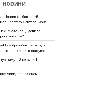
і новини
ан відкрив безбар’єрний
ікарні святого Пантелеймона
Чехії у 2026 році: дешева
орога помилка?
ld’s у Дрогобичі: міськрада
роєкт та оголосила опитування
туватимуть 2 км вулиці
онну мийку Franke 2026