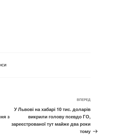
НСИ
Наступний
ВПЕРЕД
запис
У Львові на хабарі 10 тис. доларів
ня з
викрили голову псевдо ГО,
зареєстрованої тут майже два роки
тому