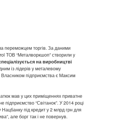
ла переможцем торгів. За даними
rol ТОВ “Металворкшоп” створили у
спеціалізується на виробництві
одним із лідерів у металевому
и. Власником підприємства є Максим
атюк мав у цих приміщеннях приватне
е підприємство “Світанок”. У 2014 році
ку Нацбанку під кредит у 2 млрд грн для
ива”, але борг так і не повернув.