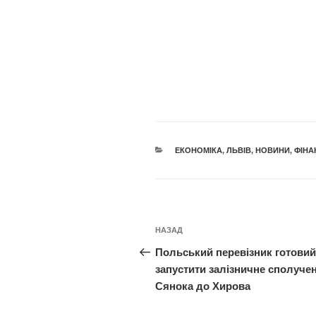
КАТЕГОРІЇ
ЕКОНОМІКА
,
ЛЬВІВ
,
НОВИНИ
,
ФІНА
Навігація
Попередній
НАЗАД
записів
запис:
Польський перевізник готовий
запустити залізничне сполучен
Сянока до Хирова