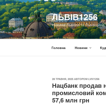
Перейти
до
ЛЬВІВ1256
вмісту
Новини Львова та Львівщини
Головна
Новини
Куд
ОПУБЛІКОВАНО
28 ТРАВНЯ, 2025
АВТОРОМ
LVIV1256
Нацбанк продав н
промисловий ком
57,6 млн грн