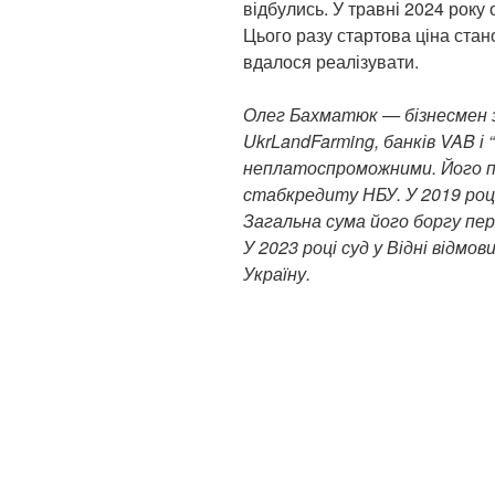
відбулись. У травні 2024 року 
Цього разу стартова ціна стано
вдалося реалізувати.
Олег Бахматюк — бізнесмен з 
UkrLandFarming, банків VAB і “
неплатоспроможними. Його пі
стабкредиту НБУ. У 2019 роц
Загальна сума його боргу пер
У 2023 році суд у Відні відм
Україну.