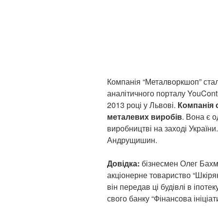
Компанія “Металворкшоп” ста
аналітичного порталу YouCont
2013 році у Львові.
Компанія 
металевих виробів
. Вона є 
виробництві на заході Україн
Андрущишин.
Довідка:
бізнесмен Олег Бахм
акціонерне товариство “Шкірян
він передав ці будівлі в іпоте
свого банку “Фінансова ініціат