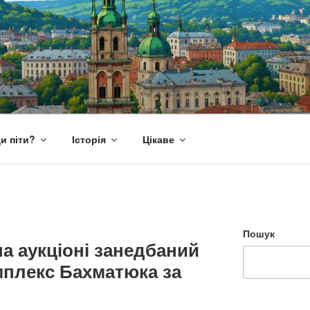
и піти?
Історія
Цікаве
Пошук
а аукціоні занедбаний
плекс Бахматюка за