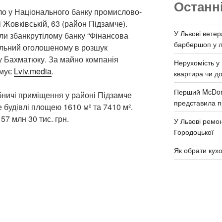
Останн
о у Національного банку промислово-
 Жовківській, 63 (район Підзамче).
У Львові ветер
и збанкрутілому банку “Фінансова
барбершоп у л
рольний оголошеному в розшук
у Бахматюку. За майно компанія
Нерухомість у 
рмує
Lviv.media
.
квартира чи д
Перший McDona
ничі приміщення у районі Підзамче
представила п
 будівлі площею 1610 м² та 7410 м².
57 млн 30 тис. грн.
У Львові ремон
Городоцької
Як обрати кух