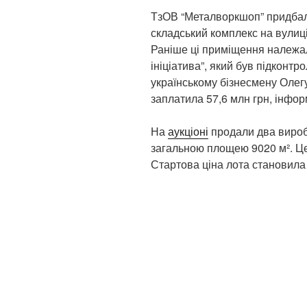
ТзОВ “Металворкшоп” придбал
складський комплекс на вулиці
Раніше ці приміщення належал
ініціатива”, який був підконт
українському бізнесмену Олег
заплатила 57,6 млн грн, інфо
На
аукціоні
продали два вироб
загальною площею 9020 м². Це
Стартова ціна лота становила 