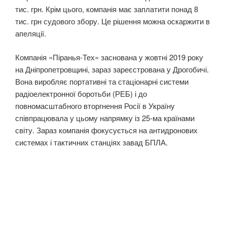
тис. грн. Крім цього, компанія має заплатити понад 8
тис. грн судового збору. Це рішення можна оскаржити в
апеляції.
Компанія «Піранья-Тех» заснована у жовтні 2019 року
на Дніпропетровщині, зараз зареєстрована у Дрогобичі.
Вона виробляє портативні та стаціонарні системи
радіоелектронної боротьби (РЕБ) і до
повномасштабного вторгнення Росії в Україну
співпрацювала у цьому напрямку із 25-ма країнами
світу. Зараз компанія фокусується на антидронових
системах і тактичних станціях завад БПЛА.