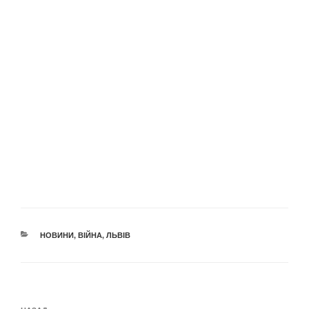
КАТЕГОРІЇ
НОВИНИ
,
ВІЙНА
,
ЛЬВІВ
Навігація