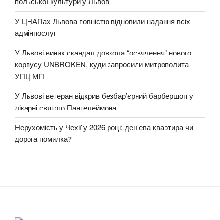
польської культури у Львові
У ЦНАПах Львова повністю відновили надання всіх
адмінпослуг
У Львові виник скандал довкола “освячення” нового
корпусу UNBROKEN, куди запросили митрополита
УПЦ МП
У Львові ветеран відкрив безбар’єрний барбершоп у
лікарні святого Пантелеймона
Нерухомість у Чехії у 2026 році: дешева квартира чи
дорога помилка?