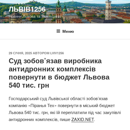
Перейти
ЛЬВІВ1256
до
Новини Львова та Львівщини
вмісту
Меню
ОПУБЛІКОВАНО
29 СІЧНЯ, 2025
АВТОРОМ
LVIV1256
Суд зобов’язав виробника
антидронних комплексів
повернути в бюджет Львова
540 тис. грн
Господарський суд Львівської області зобов’язав
компанію «Піранья Тех» повернути в міський бюджет
Львова 540 тис. грн, які їй переплатили під час закупівлі
антидронних комплексів, пише
ZAXID.NET
.