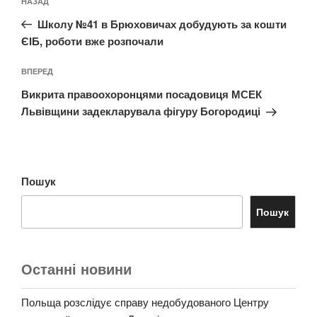
Попередній
НАЗАД
записів
запис:
Школу №41 в Брюховичах добудують за кошти
ЄІБ, роботи вже розпочали
Наступний
ВПЕРЕД
запис
Викрита правоохоронцями посадовиця МСЕК
Львівщини задекларувала фігуру Богородиці
Пошук
Пошук
Останні новини
Польща розслідує справу недобудованого Центру