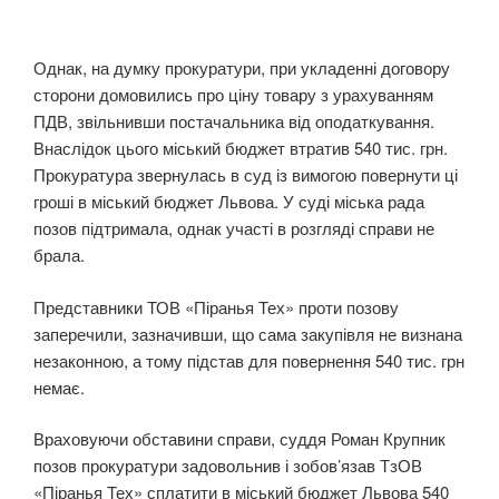
Однак, на думку прокуратури, при укладенні договору
сторони домовились про ціну товару з урахуванням
ПДВ, звільнивши постачальника від оподаткування.
Внаслідок цього міський бюджет втратив 540 тис. грн.
Прокуратура звернулась в суд із вимогою повернути ці
гроші в міський бюджет Львова. У суді міська рада
позов підтримала, однак участі в розгляді справи не
брала.
Представники ТОВ «Піранья Тех» проти позову
заперечили, зазначивши, що сама закупівля не визнана
незаконною, а тому підстав для повернення 540 тис. грн
немає.
Враховуючи обставини справи, суддя Роман Крупник
позов прокуратури задовольнив і зобов’язав ТзОВ
«Піранья Тех» сплатити в міський бюджет Львова 540