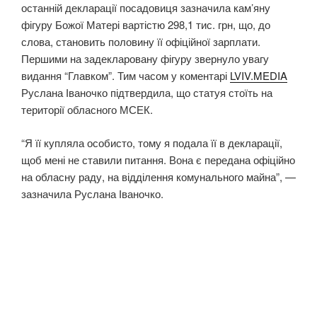
останній декларації посадовиця зазначила кам’яну
фігуру Божої Матері вартістю 298,1 тис. грн, що, до
слова, становить половину її офіційної зарплати.
Першими на задекларовану фігуру звернуло увагу
видання “Главком”. Тим часом у коментарі
LVIV.MEDIA
Руслана Іваночко підтвердила, що статуя стоїть на
території обласного МСЕК.
“Я її купляла особисто, тому я подала її в декларації,
щоб мені не ставили питання. Вона є передана офіційно
на обласну раду, на відділення комунального майна”, —
зазначила Руслана Іваночко.