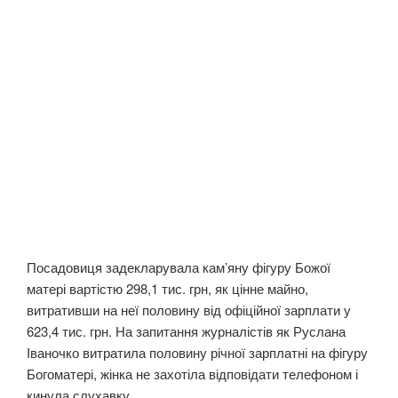
Посадовиця задекларувала кам’яну фігуру Божої
матері вартістю 298,1 тис. грн, як цінне майно,
витративши на неї половину від офіційної зарплати у
623,4 тис. грн. На запитання журналістів як Руслана
Іваночко витратила половину річної зарплатні на фігуру
Богоматері, жінка не захотіла відповідати телефоном і
кинула слухавку.