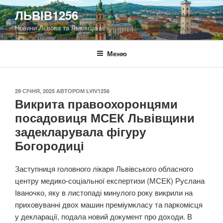
Перейти
ЛЬВІВ1256
до
Новини Львова та Львівщини
вмісту
Меню
ОПУБЛІКОВАНО
29 СІЧНЯ, 2025
АВТОРОМ
LVIV1256
Викрита правоохоронцями
посадовиця МСЕК Львівщини
задекларувала фігуру
Богородиці
Заступниця головного лікаря Львівського обласного
центру медико-соціальної експертизи (МСЕК) Руслана
Іваночко, яку в листопаді минулого року викрили на
приховуванні двох машин преміумкласу та паркомісця
у декларації, подала новий документ про доходи. В