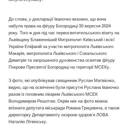
До слова, у декларації Іваночко вказано, що вона
набула права на фігуру Богородиці 30 вересня 2024
року. Того ж дня під час первосвятительського візиту на
Львівщину Блаженніший Митрополит Київський і всієї
України Епіфаній за участю митрополита Львівського
Макарія, митрополита Львівського і Сокальського
Димитрія та запрошеного духовенства освятив фігуру
Покрови Пресвятої Богородиці на території МСЕКу.
З фото, які опублікував священник Руслан Матвієнко,
видно, що на освяченні були присутні Руслана Іваночко
разом із головним лікарем Львівського МСЕК
Володимиром Решотою. Окрім них на фото можна
впізнати депутата міськради Романа Грицевича, а також
директорку Департаменту охорони здоров’я ЛОВА
Наталію Літвінську.