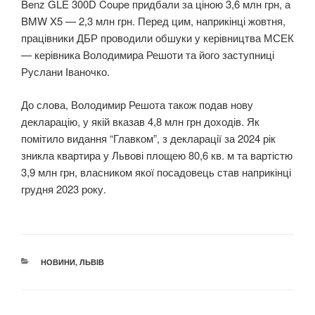
Benz GLE 300D Coupe придбали за ціною 3,6 млн грн, а
BMW X5 — 2,3 млн грн. Перед цим, наприкінці жовтня,
працівники ДБР проводили обшуки у керівництва МСЕК
— керівника Володимира Решоти та його заступниці
Руслани Іваночко.
До слова, Володимир Решота також подав нову
декларацію, у якій вказав 4,8 млн грн доходів. Як
помітило видання “Главком”, з декларації за 2024 рік
зникла квартира у Львові площею 80,6 кв. м та вартістю
3,9 млн грн, власником якої посадовець став наприкінці
грудня 2023 року.
КАТЕГОРІЇ
НОВИНИ
,
ЛЬВІВ