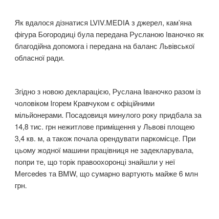
Як вдалося дізнатися LVIV.MEDIA з джерел, кам’яна
фігура Богородиці була передана Русланою Іваночко як
благодійна допомога і передана на баланс Львівської
обласної ради.
Згідно з новою декларацією, Руслана Іваночко разом із
чоловіком Ігорем Кравчуком є офіційними
мільйонерами. Посадовиця минулого року придбала за
14,8 тис. грн нежитлове приміщення у Львові площею
3,4 кв. м, а також почала орендувати паркомісце. При
цьому жодної машини працівниця не задекларувала,
попри те, що торік правоохоронці знайшли у неї
Mercedes та BMW, що сумарно вартують майже 6 млн
грн.