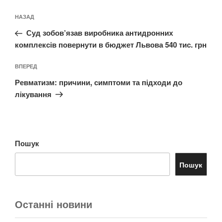
Навігація
Попередній
НАЗАД
записів
запис:
Суд зобов’язав виробника антидронних
комплексів повернути в бюджет Львова 540 тис. грн
Наступний
ВПЕРЕД
запис
Ревматизм: причини, симптоми та підходи до
лікування
Пошук
Пошук
Останні новини