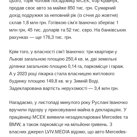
цього, торік чоловік посадовиці МСЕК, Ігор Кравчук,
продав своє авто за майже 850 тис. грн. Сумарний
дохід подружжя за неповний рік (із січня до жовтня)
склав 1,8 млн грн. Готівкою сім’я Іваночко зберігає 1
млн грн, 45 тис. доларів та 52 тис. євро. На банківських
рахунках — ще 176,3 тис. грн.
Крім того, у власності сім’ї Іваночко: три квартири у
Львові загальною площею 250,4 кв. м, дві земельні
ділянки загальною площею 0,14 га, паркомісце і гараж.
А у 2023 році лікарка стала власницею житлового
будинку площею 149,8 кв. м у Зимній Воді.
Задекларована вартість нерухомості — 3,4 млн грн.
Нагадаємо, у листопаді минулого року Руслані Іваночко
вручили підозру у приховуванні майна в деклараціях. У
працівниці МСЕК виявили незадекларовані Mercedes та
BMW, а також паркомісце на мільйони гривень. З
власних джерел LVIV.MEDIA відомо, що авто Mercedes-