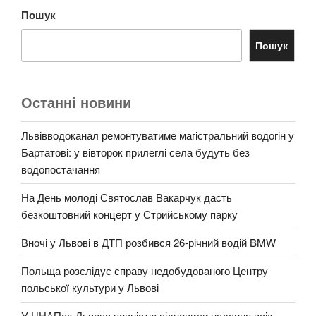
Пошук
Пошук
Останні новини
Львівводоканал ремонтуватиме магістральний водогін у
Бартатові: у вівторок прилеглі села будуть без
водопостачання
На День молоді Святослав Вакарчук дасть
безкоштовний концерт у Стрийському парку
Вночі у Львові в ДТП розбився 26-річний водій BMW
Польща розслідує справу недобудованого Центру
польської культури у Львові
У ЦНАПах Львова повністю відновили надання всіх