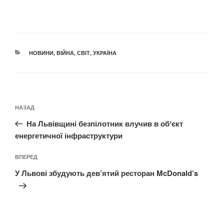
КАТЕГОРІЇ
НОВИНИ
,
ВІЙНА
,
СВІТ
,
УКРАЇНА
Навігація
Попередній
НАЗАД
записів
запис:
На Львівщині безпілотник влучив в обʼєкт
енергетичної інфраструктури
Наступний
ВПЕРЕД
запис
У Львові збудують дев’ятий ресторан McDonald’s