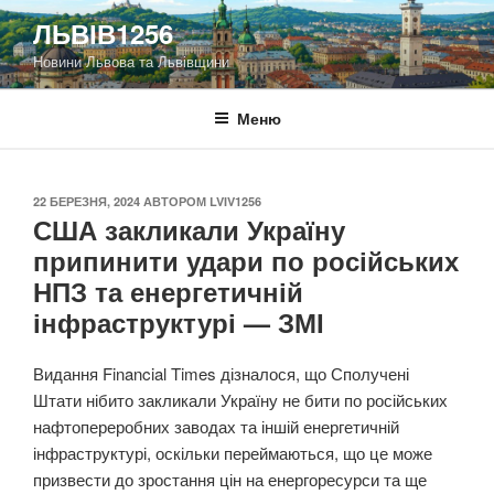
Перейти
ЛЬВІВ1256
до
Новини Львова та Львівщини
вмісту
Меню
ОПУБЛІКОВАНО
22 БЕРЕЗНЯ, 2024
АВТОРОМ
LVIV1256
США закликали Україну
припинити удари по російських
НПЗ та енергетичній
інфраструктурі — ЗМІ
Видання Financial Times дізналося, що Сполучені
Штати нібито закликали Україну не бити по російських
нафтопереробних заводах та іншій енергетичній
інфраструктурі, оскільки переймаються, що це може
призвести до зростання цін на енергоресурси та ще