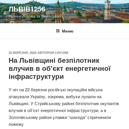
Перейти
ЛЬВІВ1256
до
Новини Львова та Львівщини
вмісту
Меню
ОПУБЛІКОВАНО
22 БЕРЕЗНЯ, 2024
АВТОРОМ
LVIV1256
На Львівщині безпілотник
влучив в обʼєкт енергетичної
інфраструктури
У ніч на 22 березня російські окупаційні війська
атакували Україну, зокрема, вибухи лунали на
Львівщині. У Стрийському районі безпілотник окупантів
влучив в обʼєкт енергетичної інфраструктури, а в
Золочівському районі уламки “шахеда” спричинили
пожежу