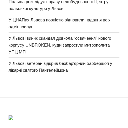
Польща розслідує справу недобудованого Центру
польської культури у Львові
У ЦНАПах Львова повністю відновили надання всіх
адмінпослуг
У Львові виник скандал довкола “освячення” нового
корпусу UNBROKEN, куди запросили митрополита
УПЦ МП
У Львові ветеран відкрив безбар’єрний барбершоп у
лікарні святого Пантелеймона