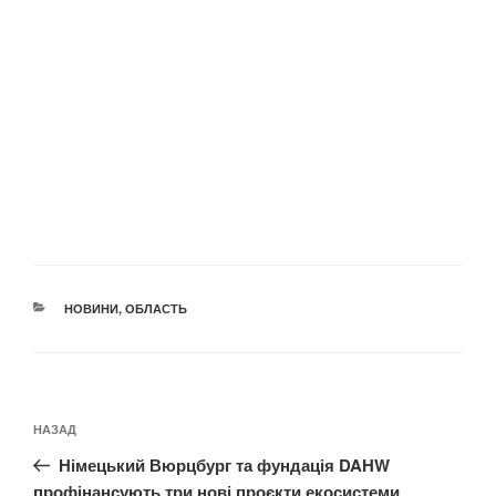
КАТЕГОРІЇ
НОВИНИ
,
ОБЛАСТЬ
Навігація
Попередній
НАЗАД
записів
запис:
Німецький Вюрцбург та фундація DAHW
профінансують три нові проєкти екосистеми