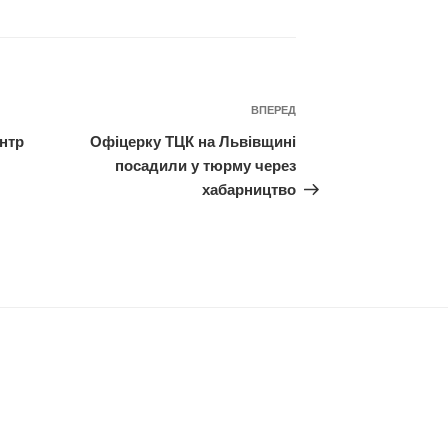
Наступний
ВПЕРЕД
запис
нтр
Офіцерку ТЦК на Львівщині
посадили у тюрму через
хабарництво