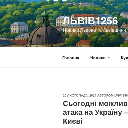
Перейти
до
ЛЬВІВ1256
вмісту
Новини Львова та Львівщини
Головна
Новини
Куд
ОПУБЛІКОВАНО
20 ЛИСТОПАДА, 2024
АВТОРОМ
LVIV1256
Сьогодні можлив
атака на Україну
Києві