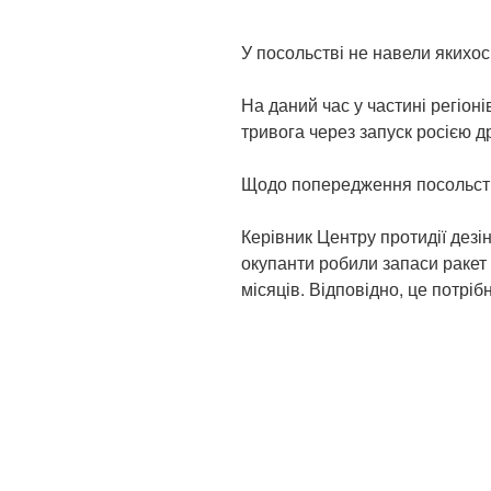
У посольстві не навели якихо
На даний час у частині регіоні
тривога через запуск росією д
Щодо попередження посольст
Керівник Центру протидії дез
окупанти робили запаси ракет 
місяців. Відповідно, це потріб