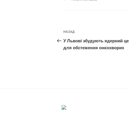
Навігація
Попередній
НАЗАД
записів
запис:
У Львові збудують ядерний це
для обстеження онкохворих