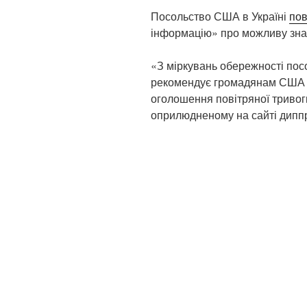
Посольство США в Україні
пов
інформацію» про можливу знач
«З міркувань обережності по
рекомендує громадянам США б
оголошення повітряної тривоги
оприлюдненому на сайті дипп