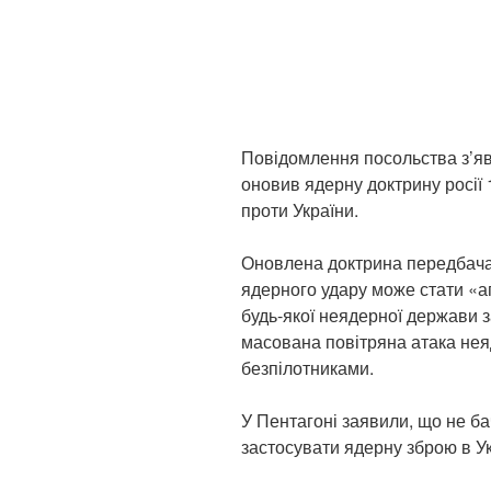
Повідомлення посольства з’яви
оновив ядерну доктрину росії 
проти України.
Оновлена доктрина передбача
ядерного удару може стати «агр
будь-якої неядерної держави з
масована повітряна атака не
безпілотниками.
У Пентагоні заявили, що не ба
застосувати ядерну зброю в Ук