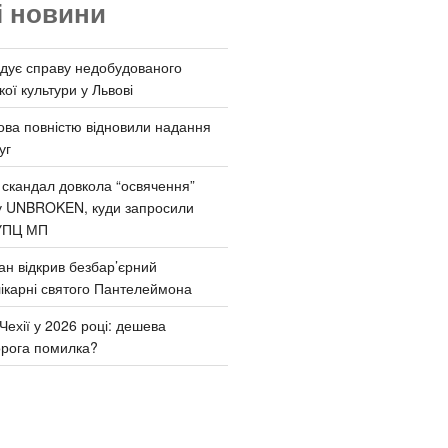
і новини
дує справу недобудованого
ої культури у Львові
ва повністю відновили надання
уг
 скандал довкола “освячення”
у UNBROKEN, куди запросили
УПЦ МП
ан відкрив безбар’єрний
ікарні святого Пантелеймона
Чехії у 2026 році: дешева
орога помилка?