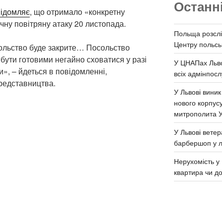
Останн
ідомляє
, що отримало «конкретну
ну повітряну атаку 20 листопада.
Польща розслі
Центру польськ
сольство буде закрите… Посольство
ути готовими негайно сховатися у разі
У ЦНАПах Льво
», – йдеться в повідомленні,
всіх адмінпосл
редставництва.
У Львові виник
нового корпус
митрополита 
У Львові ветер
барбершоп у л
Нерухомість у 
квартира чи д