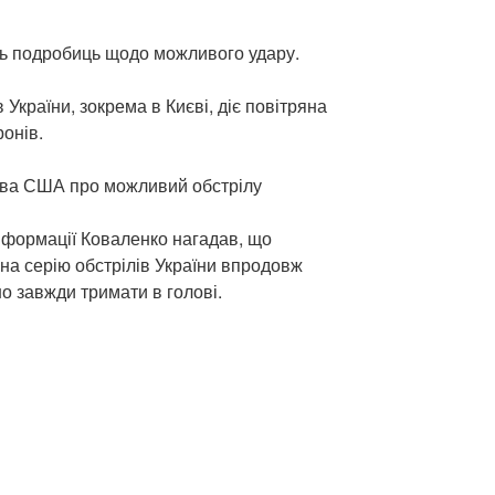
сь подробиць щодо можливого удару.
в України, зокрема в Києві, діє повітряна
ронів.
ва США про можливий обстрілу
інформації Коваленко нагадав, що
на серію обстрілів України впродовж
но завжди тримати в голові.