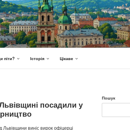
и піти?
Історія
Цікаве
Пошук
Львівщині посадили у
арництво
д Львівщини виніс вирок офіцерці