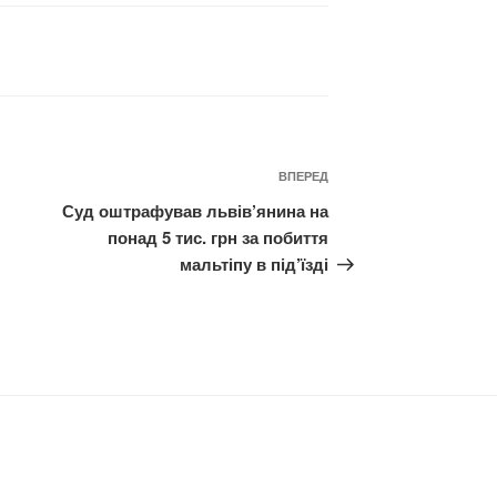
Наступний
ВПЕРЕД
запис
Суд оштрафував львів’янина на
понад 5 тис. грн за побиття
мальтіпу в під’їзді