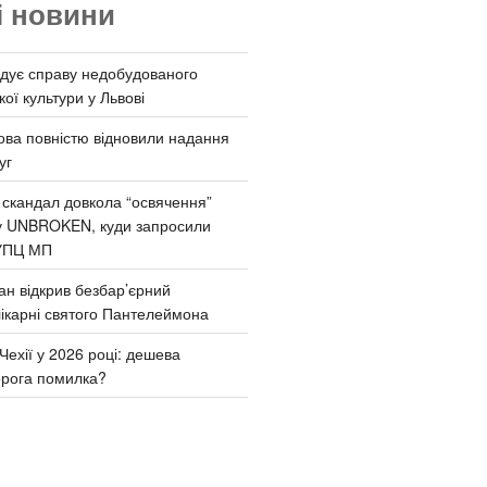
і новини
дує справу недобудованого
ої культури у Львові
ва повністю відновили надання
уг
 скандал довкола “освячення”
у UNBROKEN, куди запросили
УПЦ МП
ан відкрив безбар’єрний
ікарні святого Пантелеймона
Чехії у 2026 році: дешева
орога помилка?