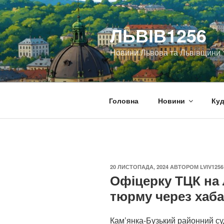
Перейти
до
ЛЬВІВ1256
вмісту
Новини Львова та Львівщини
Головна
Новини
Куд
ОПУБЛІКОВАНО
20 ЛИСТОПАДА, 2024
АВТОРОМ
LVIV1256
Офіцерку ТЦК на 
тюрму через хаб
Кам’янка-Бузький районний су