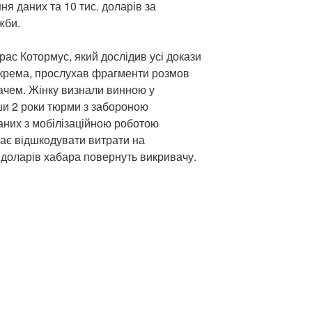
ня даних та 10 тис. доларів за
жби.
ас Котормус, який дослідив усі докази
зокрема, прослухав фрагменти розмов
ачем. Жінку визнали винною у
ши 2 роки тюрми з забороною
аних з мобілізаційною роботою
має відшкодувати витрати на
 доларів хабара повернуть викривачу.