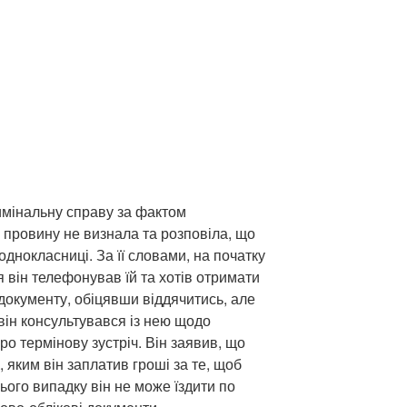
имінальну справу за фактом
 провину не визнала та розповіла, що
однокласниці. За її словами, на початку
він телефонував їй та хотів отримати
 документу, обіцявши віддячитись, але
він консультувався із нею щодо
ро термінову зустріч. Він заявив, що
 яким він заплатив гроші за те, щоб
цього випадку він не може їздити по