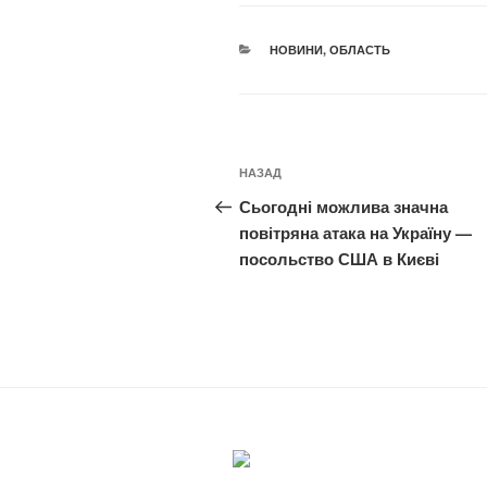
КАТЕГОРІЇ
НОВИНИ
,
ОБЛАСТЬ
Навігація
Попередній
НАЗАД
записів
запис:
Сьогодні можлива значна
повітряна атака на Україну —
посольство США в Києві