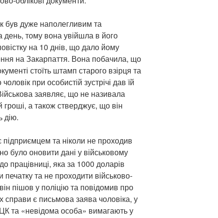
ково-облікові документи.
к був дуже наполегливим та
а день, тому вона увійшла в його
овістку на 10 днів, що дало йому
ення на Закарпаття. Вона побачила, що
окументі стоїть штамп старого взірця та
чоловік при особистій зустрічі дав їй
 Військова заявляє, що не називала
й гроші, а також стверджує, що він
ь дію.
є підприємцем та ніколи не проходив
но було оновити дані у військовому
до працівниці, яка за 1000 доларів
 печатку та не проходити військово-
 він пішов у поліцію та повідомив про
х справи є письмова заява чоловіка, у
ТЦК та «невідома особа» вимагають у