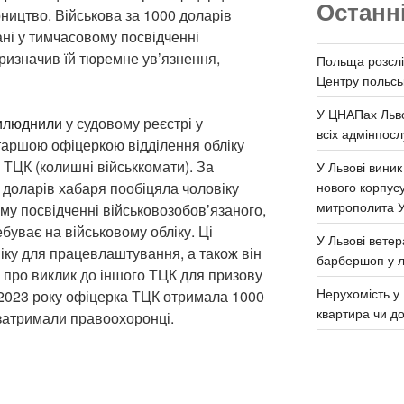
Останн
ництво. Військова за 1000 доларів
ні у тимчасовому посвідченні
призначив їй тюремне ув’язнення,
Польща розслі
Центру польськ
У ЦНАПах Льво
илюднили
у судовому реєстрі у
всіх адмінпосл
старшою офіцеркою відділення обліку
з ТЦК (колишні військкомати). За
У Львові виник
нового корпус
 доларів хабаря пообіцяла чоловіку
митрополита 
му посвідченні військовозобов’язаного,
ебуває на військовому обліку. Ці
У Львові ветер
іку для працевлаштування, а також він
барбершоп у л
у про виклик до іншого ТЦК для призову
Нерухомість у 
і 2023 року офіцерка ТЦК отримала 1000
квартира чи д
ї затримали правоохоронці.