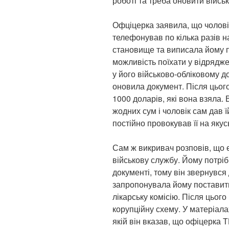
роботі та треба оновити війсь
Офціцерка заявила, що чолові
телефонував по кілька разів н
становище та виписала йому п
можливість поїхати у відрядж
у його військово-обліковому д
оновила документ. Після цього 
1000 доларів, які вона взяла.
жодних сум і чоловік сам дав ї
постійно провокував її на якус
Сам ж викривач розповів, що 
військову службу. Йому потріб
документі, тому він звернувся 
запропонувала йому поставити
лікарську комісію. Після цього
корупційну схему. У матеріала
якій він вказав, що офіцерка 