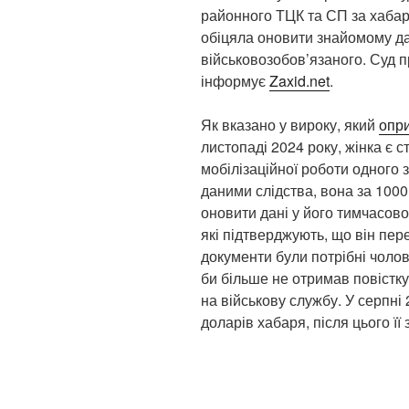
районного ТЦК та СП за хабар
обіцяла оновити знайомому да
військовозобов’язаного. Суд 
інформує
Zaxid.net
.
Як вказано у вироку, який
опр
листопаді 2024 року, жінка є 
мобілізаційної роботи одного 
даними слідства, вона за 1000
оновити дані у його тимчасово
які підтверджують, що він пер
документи були потрібні чолов
би більше не отримав повістк
на військову службу. У серпн
доларів хабаря, після цього ї