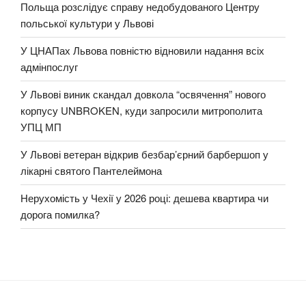
Польща розслідує справу недобудованого Центру
польської культури у Львові
У ЦНАПах Львова повністю відновили надання всіх
адмінпослуг
У Львові виник скандал довкола “освячення” нового
корпусу UNBROKEN, куди запросили митрополита
УПЦ МП
У Львові ветеран відкрив безбар’єрний барбершоп у
лікарні святого Пантелеймона
Нерухомість у Чехії у 2026 році: дешева квартира чи
дорога помилка?