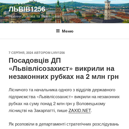
Перейти
ЛЬВІВ1256
до
Новини Львова та Львівщини
вмісту
Меню
ОПУБЛІКОВАНО
7 СЕРПНЯ, 2024
АВТОРОМ
LVIV1256
Посадовців ДП
«Львівлісозахист» викрили на
незаконних рубках на 2 млн грн
Лісничого та начальника одного з відділів державного
підприємства «Львівлісозахист» викрили на незаконних
рубках на суму понад 2 млн грн у Воловецькому
лісництві на Закарпатті, пише
ZAXID.NET
.
Як розповіли в департаменті стратегічних розслідувань