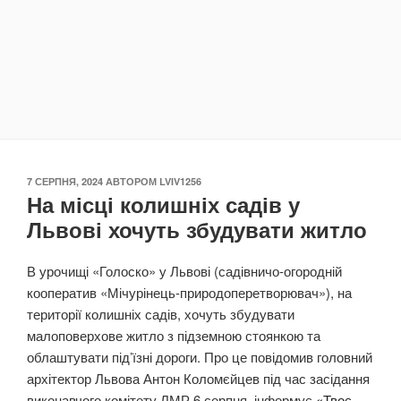
ОПУБЛІКОВАНО
7 СЕРПНЯ, 2024
АВТОРОМ
LVIV1256
На місці колишніх садів у
Львові хочуть збудувати житло
В урочищі «Голоско» у Львові (садівничо-огородній
кооператив «Мічурінець-природоперетворювач»), на
території колишніх садів, хочуть збудувати
малоповерхове житло з підземною стоянкою та
облаштувати під’їзні дороги. Про це повідомив головний
архітектор Львова Антон Коломєйцев під час засідання
виконавчого комітету ЛМР 6 серпня, інформує
«Твоє