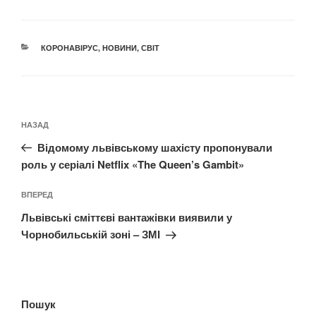
КАТЕГОРІЇ
КОРОНАВІРУС
,
НОВИНИ
,
СВІТ
Навігація
Попередній
НАЗАД
записів
запис:
Відомому львівському шахісту пропонували
роль у серіалі Netflix «The Queen’s Gambit»
Наступний
ВПЕРЕД
запис
Львівські сміттєві вантажівки виявили у
Чорнобильській зоні – ЗМІ
Пошук