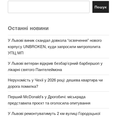
Пошук
Останні новини
У Львові виник скандал довкола “освячення” нового
корпусу UNBROKEN, куди запросили митрополита
УПЦ МП
У Львові ветеран відкрив безбар’єрний барбершоп у
лікарні святого Пантелеймона
Нерухомість у Чехії у 2026 році: дешева квартира чи
дорога помилка?
Перший McDonald’s у Дрогобичі: міськрада
представила проєкт та оголосила опитування
У Львові ремонтуватимуть 2 км вулиці Городоцької