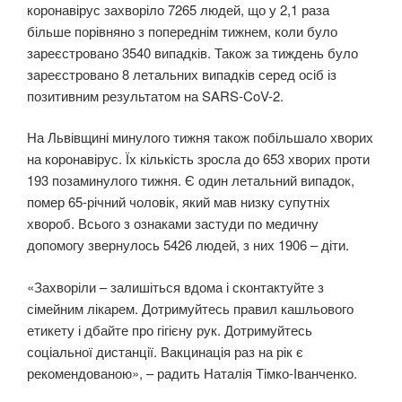
коронавірус захворіло 7265 людей, що у 2,1 раза
більше порівняно з попереднім тижнем, коли було
зареєстровано 3540 випадків. Також за тиждень було
зареєстровано 8 летальних випадків серед осіб із
позитивним результатом на SARS-CoV-2.
На Львівщині минулого тижня також побільшало хворих
на коронавірус. Їх кількість зросла до 653 хворих проти
193 позаминулого тижня. Є один летальний випадок,
помер 65-річний чоловік, який мав низку супутніх
хвороб. Всього з ознаками застуди по медичну
допомогу звернулось 5426 людей, з них 1906 – діти.
«Захворіли – залишіться вдома і сконтактуйте з
сімейним лікарем. Дотримуйтесь правил кашльового
етикету і дбайте про гігієну рук. Дотримуйтесь
соціальної дистанції. Вакцинація раз на рік є
рекомендованою», – радить Наталія Тімко-Іванченко.