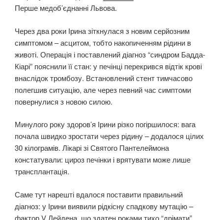
Перше медоб’єднанні Львова.
Через два роки Ірина зіткнулася з новим серйозним
симптомом – асцитом, тобто накопиченням рідини в
животі. Операція і поставлений діагноз “синдром Бадда-
Кіарі” пояснили її стан: у печінці перекрився відтік крові
внаслідок тромбозу. Встановлений стент тимчасово
полегшив ситуацію, але через певний час симптоми
повернулися з новою силою.
Минулого року здоров’я Ірини різко погіршилося: вага
почала швидко зростати через рідину – додалося цілих
30 кілограмів. Лікарі зі Святого Пантелеймона
констатували: цироз печінки і врятувати може лише
трансплантація.
Саме тут нарешті вдалося поставити правильний
діагноз: у Ірини виявили рідкісну спадкову мутацію –
фактор V Лейдена, що здатен роками тихо “дрімати”.