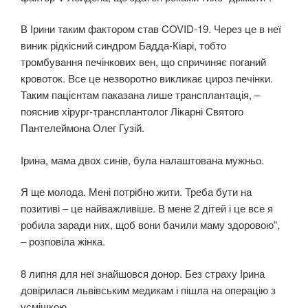
В Ірини таким фактором став COVID-19. Через це в неї
виник рідкісний синдром Бадда-Кіарі, тобто
тромбування печінкових вен, що спричиняє поганий
кровоток. Все це незворотно викликає цироз печінки.
Таким пацієнтам паказана лише трансплантація, –
пояснив хірург-трансплантолог Лікарні Святого
Пантелеймона Олег Гузій.
Ірина, мама двох синів, була налаштована мужньо.
Я ще молода. Мені потрібно жити. Треба бути на
позитиві – це найважливіше. В мене 2 дітей і це все я
робила заради них, щоб вони бачили маму здоровою”,
– розповіла жінка.
8 липня для неї знайшовся донор. Без страху Ірина
довірилася львівським медикам і пішла на операцію з
усмішкою.