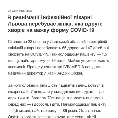
ОПУБЛІКОВАНО
22 СЕРПНЯ, 2025
В реанімації інфекційної лікарні
Львова перебуває жінка, яка вдруге
хворіє на важку форму COVID-19
Станом на 22 серпня у Львівській обласній інфекційній
клінічній лікарні перебувають 66 дорослих і 47 дітей, які
хворіють на COVID-19. Наймолодшому пацієнту — 1,5
місяці, найстаршому — 86 років. Майже усі хворі мають
пневмонії. Про це у коментарі
LVIV.MEDIA
повідомив
медичний директор лікарні Андрій Орфін.
За його словами, більшість пацієнтів залишаються в
лікарні на 5–7 днів, але у складніших випадках — до
двох тижнів. Загалом 70% пацієнтів мають пневмонії,
серед них — і дорослі, і діти. Наймолодшому пацієнту
— 1,5 місяці, найстаршому — 86 років. Як зазначає
Орфін, хворіють усі вікові групи, але серед дітей