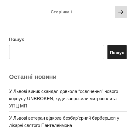
Пагінація
Наст
Сторінка
1
записів
стор
Пошук
Пошук
Останні новини
У Львові виник скандал довкола “освячення” нового
корпусу UNBROKEN, куди запросили митрополита
УПЦ МП
У Львові ветеран відкрив безбар’єрний барбершоп у
лікарні святого Пантелеймона