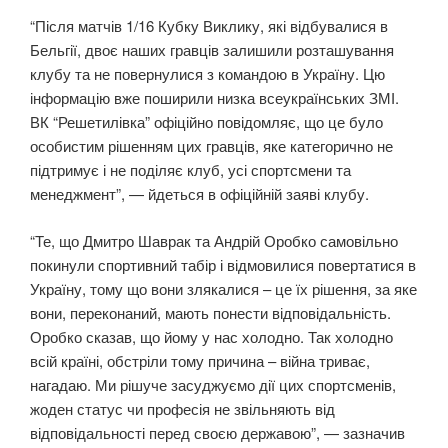
“Після матчів 1/16 Кубку Виклику, які відбувалися в
Бельгії, двоє наших гравців залишили розташування
клубу та не повернулися з командою в Україну. Цю
інформацію вже поширили низка всеукраїнських ЗМІ.
ВК “Решетилівка” офіційно повідомляє, що це було
особистим рішенням цих гравців, яке категорично не
підтримує і не поділяє клуб, усі спортсмени та
менеджмент”, — йдеться в офіційній заяві клубу.
“Те, що Дмитро Шаврак та Андрій Оробко самовільно
покинули спортивний табір і відмовилися повертатися в
Україну, тому що вони злякалися – це їх рішення, за яке
вони, переконаний, мають понести відповідальність.
Оробко сказав, що йому у нас холодно. Так холодно
всій країні, обстріли тому причина – війна триває,
нагадаю. Ми рішуче засуджуємо дії цих спортсменів,
жоден статус чи професія не звільняють від
відповідальності перед своєю державою”, — зазначив