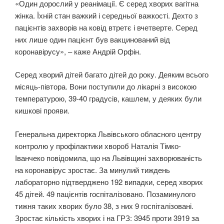
«Один дорослий у реанімації. Є серед хворих вагітна
жінка. Їхній стан важкий і середньої важкості. Дехто з
пацієнтів захворів на ковід втретє і вчетверте. Серед
них лише один пацієнт був вакцинований від
коронавірусу», – каже Андрій Орфін.
Серед хворий дітей багато дітей до року. Деяким всього
місяць-півтора. Вони поступили до лікарні з високою
температурою, 39-40 градусів, кашлем, у деяких були
кишкові прояви.
Генеральна директорка Львівського обласного центру
контролю у профілактики хвороб Наталія Тімко-
Іванчеко повідомила, що на Львівщині захворюваність
на коронавірус зростає. За минулий тиждень
лабораторно підтверджено 192 випадки, серед хворих
45 дітей. 49 пацієнтів госпіталізовано. Позаминулого
тижня таких хворих було 38, з них 9 госпіталізовані.
Зростає кількість хворих і на ГРЗ: 3945 проти 3919 за