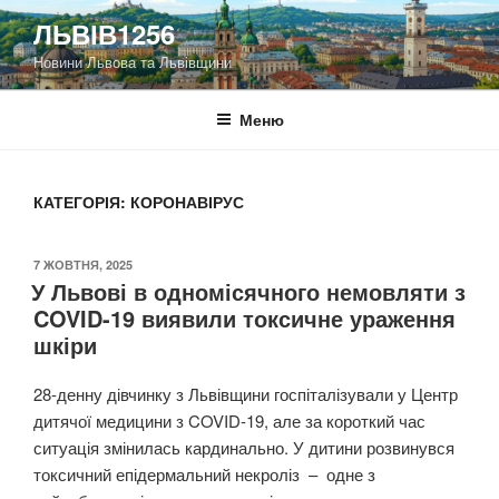
Перейти
ЛЬВІВ1256
до
Новини Львова та Львівщини
вмісту
Меню
КАТЕГОРІЯ:
КОРОНАВІРУС
ОПУБЛІКОВАНО
7 ЖОВТНЯ, 2025
У Львові в одномісячного немовляти з
COVID-19 виявили токсичне ураження
шкіри
28-денну дівчинку з Львівщини госпіталізували у Центр
дитячої медицини з COVID-19, але за короткий час
ситуація змінилась кардинально. У дитини розвинувся
токсичний епідермальний некроліз – одне з