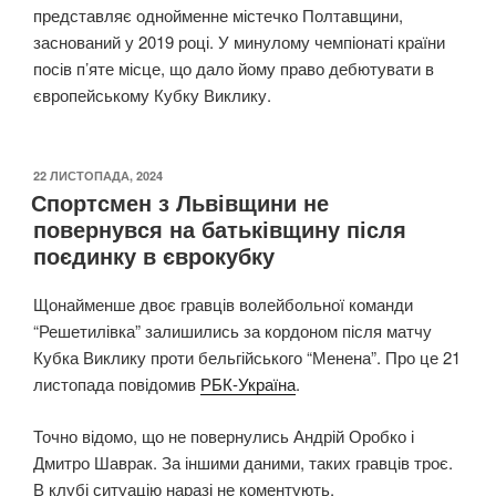
представляє однойменне містечко Полтавщини,
заснований у 2019 році. У минулому чемпіонаті країни
посів п’яте місце, що дало йому право дебютувати в
європейському Кубку Виклику.
ОПУБЛІКОВАНО
22 ЛИСТОПАДА, 2024
Спортсмен з Львівщини не
повернувся на батьківщину після
поєдинку в єврокубку
Щонайменше двоє гравців волейбольної команди
“Решетилівка” залишились за кордоном після матчу
Кубка Виклику проти бельгійського “Менена”. Про це 21
листопада повідомив
РБК-Україна
.
Точно відомо, що не повернулись Андрій Оробко і
Дмитро Шаврак. За іншими даними, таких гравців троє.
В клубі ситуацію наразі не коментують.