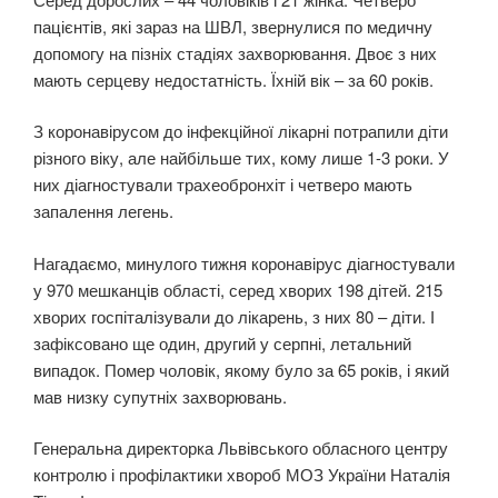
пацієнтів, які зараз на ШВЛ, звернулися по медичну
допомогу на пізніх стадіях захворювання. Двоє з них
мають серцеву недостатність. Їхній вік – за 60 років.
З коронавірусом до інфекційної лікарні потрапили діти
різного віку, але найбільше тих, кому лише 1-3 роки. У
них діагностували трахеобронхіт і четверо мають
запалення легень.
Нагадаємо, минулого тижня коронавірус діагностували
у 970 мешканців області, серед хворих 198 дітей. 215
хворих госпіталізували до лікарень, з них 80 – діти. І
зафіксовано ще один, другий у серпні, летальний
випадок. Помер чоловік, якому було за 65 років, і який
мав низку супутніх захворювань.
Генеральна директорка Львівського обласного центру
контролю і профілактики хвороб МОЗ України Наталія