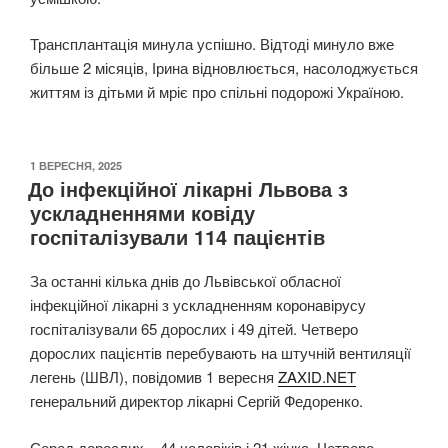
Трансплантація минула успішно. Відтоді минуло вже
більше 2 місяців, Ірина відновлюється, насолоджується
життям із дітьми й мріє про спільні подорожі Україною.
ОПУБЛІКОВАНО
1 ВЕРЕСНЯ, 2025
До інфекційної лікарні Львова з
ускладненнями ковіду
госпіталізували 114 пацієнтів
За останні кілька днів до Львівської обласної
інфекційної лікарні з ускладненням коронавірусу
госпіталізували 65 дорослих і 49 дітей. Четверо
дорослих пацієнтів перебувають на штучній вентиляції
легень (ШВЛ), повідомив 1 вересня
ZAXID.NET
генеральний директор лікарні Сергій Федоренко.
Серед дорослих – 44 чоловіків і 21 жінка. Четверо