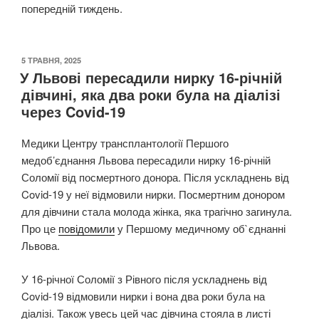
попередній тиждень.
ОПУБЛІКОВАНО
5 ТРАВНЯ, 2025
У Львові пересадили нирку 16-річній
дівчині, яка два роки була на діалізі
через Covid-19
Медики Центру трансплантології Першого
медоб’єднання Львова пересадили нирку 16-річній
Соломії від посмертного донора. Після ускладнень від
Covid-19 у неї відмовили нирки. Посмертним донором
для дівчини стала молода жінка, яка трагічно загинула.
Про це
повідомили
у Першому медичному об`єднанні
Львова.
У 16-річної Соломії з Рівного після ускладнень від
Covid-19 відмовили нирки і вона два роки була на
діалізі. Також увесь цей час дівчина стояла в листі