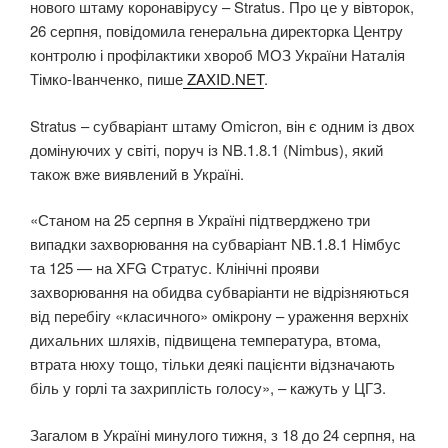
нового штаму коронавірусу – Stratus. Про це у вівторок,
26 серпня, повідомила генеральна директорка Центру
контролю і профілактики хвороб МОЗ України Наталія
Тімко-Іванченко, пише
ZAXID.NET
.
Stratus – субваріант штаму Omicron, він є одним із двох
домінуючих у світі, поруч із NB.1.8.1 (Nimbus), який
також вже виявлений в Україні.
«Станом на 25 серпня в Україні підтверджено три
випадки захворювання на субваріант NB.1.8.1 Німбус
та 125 — на XFG Стратус. Клінічні прояви
захворювання на обидва субваріанти не відрізняються
від перебігу «класичного» омікрону – ураження верхніх
дихальних шляхів, підвищена температура, втома,
втрата нюху тощо, тільки деякі пацієнти відзначають
біль у горлі та захриплість голосу», – кажуть у ЦГЗ.
Загалом в Україні минулого тижня, з 18 до 24 серпня, на