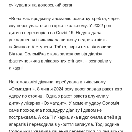
очікування на донорський орган.
«Вона має вроджену аномалію розвитку хребта, через
яку пересувається на кріслі колісному. У 2022 році
дитина перехворіла на Covid-19. Недуга дала
ускладнення і викликала ниркову недостатність
найвищого V ступеня. Тобто, нирки геть відмовили.
Відтоді Соломійка стала залежною від діалізу і
фактично жила в лікарняних стінах», – розповіли у
лікарні.
На гемодіалізі дівчина перебувала в київському
«Охматдиті». 8 липня 2024 року ворог завдав ракетного
удару по столиці. Одна з ракет ракета влучила у
дитячу лікарню «Охматдит». У момент удару Соломія
саме проходила процедуру діалізу і дивом не
постраждала. А ось її лікарка, яка відключала дітей від
апаратів і переводила в укриття загинула. Тоді родина
Соломійки ухвалила рішення перевестися до львівської