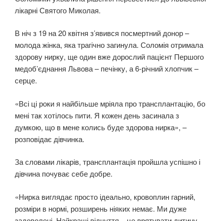
лікарні Святого Миколая.
В ніч з 19 на 20 квітня з’явився посмертний донор –
молода жінка, яка трагічно загинула. Соломія отримала
здорову нирку, ще один вже дорослий пацієнт Першого
медоб’єднання Львова – печінку, а 6-річний хлопчик –
серце.
«Всі ці роки я найбільше мріяла про трансплантацію, бо
мені так хотілось пити. Я кожен день засинала з
думкою, що в мене колись буде здорова нирка», –
розповідає дівчинка.
За словами лікарів, трансплантація пройшла успішно і
дівчина почуває себе добре.
«Нирка виглядає просто ідеально, кровоплин гарний,
розміри в нормі, розширень ніяких немає. Ми дуже
задоволені. Найкращі відчуття – це врятувати дитину,