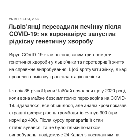
ОПУБЛІКОВАНО
26 ВЕРЕСНЯ, 2025
Львівʼянці пересадили печінку після
COVID-19: як коронавірус запустив
рідкісну генетичну хворобу
Вірус COVID-19 став несподіваним тригером для
генетичної хвороби у львів’янки та перетворив її життя
на справжнє випробування. Щоб врятувати жінку, лікарі
провели термінову трансплантацію печінки.
Історія 35-річної Ірини Чайбай почалася ще у 2020 році,
коли вона майже безсимптомно перехворіла на COVID-
19. Здавалося, все обійшлося, але аналіз крові показав
страшні цифри: рівень тромбоцитів сягнув 900 (при
нормі до 400). Після курсу препаратів її стан
стабілізувався, та це було тільки початком
випробувань, повідомляє
24 Канал
з посиланням на