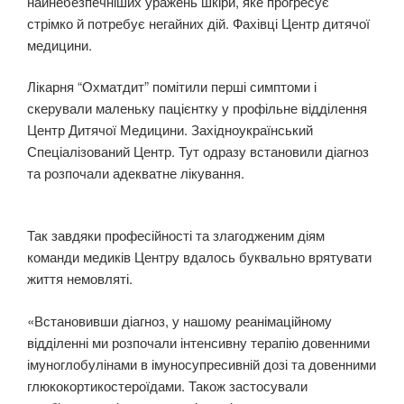
найнебезпечніших уражень шкіри, яке прогресує
стрімко й потребує негайних дій. Фахівці Центр дитячої
медицини.
Лікарня “Охматдит” помітили перші симптоми і
скерували маленьку пацієнтку у профільне відділення
Центр Дитячої Медицини. Західноукраїнський
Спеціалізований Центр. Тут одразу встановили діагноз
та розпочали адекватне лікування.
Так завдяки професійності та злагодженим діям
команди медиків Центру вдалось буквально врятувати
життя немовляті.
«Встановивши діагноз, у нашому реанімаційному
відділенні ми розпочали інтенсивну терапію довенними
імуноглобулінами в імуносупресивній дозі та довенними
глюкокортикостероїдами. Також застосували