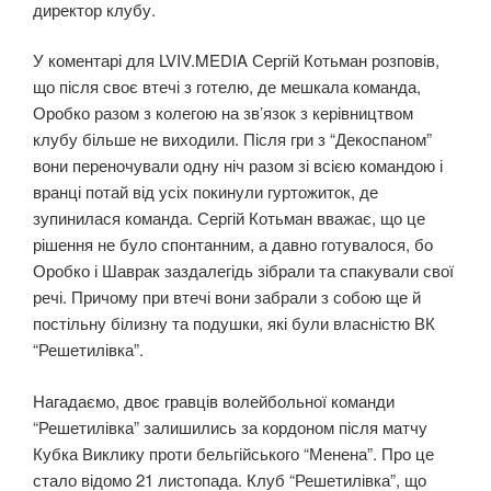
директор клубу.
У коментарі для LVIV.MEDIA Сергій Котьман розповів,
що після своє втечі з готелю, де мешкала команда,
Оробко разом з колегою на зв’язок з керівництвом
клубу більше не виходили. Після гри з “Декоспаном”
вони переночували одну ніч разом зі всією командою і
вранці потай від усіх покинули гуртожиток, де
зупинилася команда. Сергій Котьман вважає, що це
рішення не було спонтанним, а давно готувалося, бо
Оробко і Шаврак заздалегідь зібрали та спакували свої
речі. Причому при втечі вони забрали з собою ще й
постільну білизну та подушки, які були власністю ВК
“Решетилівка”.
Нагадаємо, двоє гравців волейбольної команди
“Решетилівка” залишились за кордоном після матчу
Кубка Виклику проти бельгійського “Менена”. Про це
стало відомо 21 листопада. Клуб “Решетилівка”, що