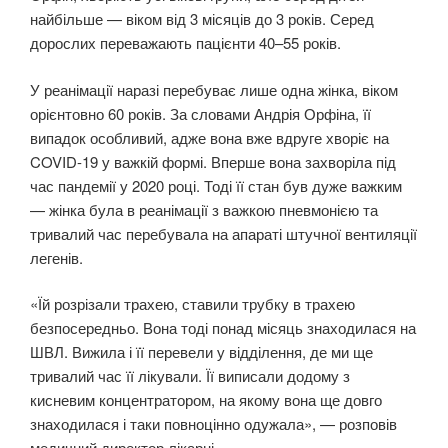
найбільше — віком від 3 місяців до 3 років. Серед
дорослих переважають пацієнти 40–55 років.
У реанімації наразі перебуває лише одна жінка, віком
орієнтовно 60 років. За словами Андрія Орфіна, її
випадок особливий, адже вона вже вдруге хворіє на
COVID-19 у важкій формі. Вперше вона захворіла під
час пандемії у 2020 році. Тоді її стан був дуже важким
— жінка була в реанімації з важкою пневмонією та
тривалий час перебувала на апараті штучної вентиляції
легенів.
«Їй розрізали трахею, ставили трубку в трахею
безпосередньо. Вона тоді понад місяць знаходилася на
ШВЛ. Вижила і її перевели у відділення, де ми ще
тривалий час її лікували. Її виписали додому з
кисневим концентратором, на якому вона ще довго
знаходилася і таки повноцінно одужала», — розповів
медичний директор лікарні.