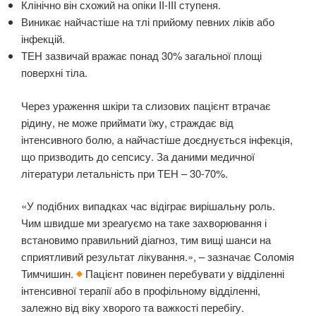
Клінічно він схожий на опіки II-III ступеня.
Виникає найчастіше на тлі прийому певних ліків або
інфекцій.
ТЕН зазвичай вражає понад 30% загальної площі
поверхні тіла.
Через ураження шкіри та слизових пацієнт втрачає
рідину, не може приймати їжу, страждає від
інтенсивного болю, а найчастіше доєднується інфекція,
що призводить до сепсису. За даними медичної
літератури летальність при ТЕН – 30-70%.
«У подібних випадках час відіграє вирішальну роль.
Чим швидше ми зреагуємо на таке захворювання і
встановимо правильний діагноз, тим вищі шанси на
сприятливий результат лікування.», – зазначає Соломія
Тимчишин.
Пацієнт повинен перебувати у відділенні
інтенсивної терапії або в профільному відділенні,
залежно від віку хворого та важкості перебігу.