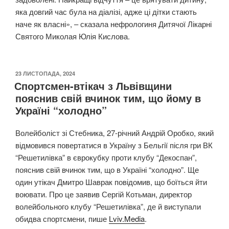
яка довгий час була на діалізі, адже ці дітки стають
наче як власні», – сказала нефрологиня Дитячої Лікарні
Святого Миколая Юлія Кислова.
ОПУБЛІКОВАНО
23 ЛИСТОПАДА, 2024
Спортсмен-втікач з Львівщини
пояснив свій вчинок тим, що йому в
Україні “холодно”
Волейболіст зі Стебника, 27-річний Андрій Оробко, який
відмовився повертатися в Україну з Бельгії після гри ВК
“Решетилівка” в єврокубку проти клубу “Декоспан”,
пояснив свій вчинок тим, що в Україні “холодно”. Ще
один утікач Дмитро Шаврак повідомив, що боїться йти
воювати. Про це заявив Сергій Котьман, директор
волейбольного клубу “Решетилівка”, де й виступали
обидва спортсмени, пише
Lviv.Media
.