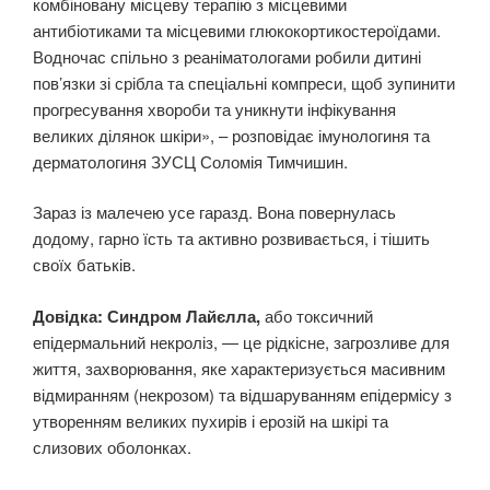
комбіновану місцеву терапію з місцевими
антибіотиками та місцевими глюкокортикостероїдами.
Водночас спільно з реаніматологами робили дитині
пов’язки зі срібла та спеціальні компреси, щоб зупинити
прогресування хвороби та уникнути інфікування
великих ділянок шкіри», – розповідає імунологиня та
дерматологиня ЗУСЦ Соломія Тимчишин.
Зараз із малечею усе гаразд. Вона повернулась
додому, гарно їсть та активно розвивається, і тішить
своїх батьків.
Довідка: Синдром Лайєлла,
або токсичний
епідермальний некроліз, — це рідкісне, загрозливе для
життя, захворювання, яке характеризується масивним
відмиранням (некрозом) та відшаруванням епідермісу з
утворенням великих пухирів і ерозій на шкірі та
слизових оболонках.