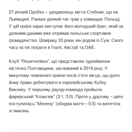
27-річний Оробко – уродженець міста Стебник, що на
Львівщині. Раніше деякий час грав у командах Польщі.
У цій країні зараз виступає його молодший брат, який за
деякими даними вже отримав польське спортивне
громадянство. Шавраку 33 роки, він родом із Сум. Свого
часу встиг пограти в Італії, Австрії та ОАЕ.
Клуб “Решетилівка”, що представляє однойменне
містечко Полтавщини, заснований в 2019 році. У
минулому чемпіонаті країни посів п’яте місце, що дало
йому право дебютувати в європейському Кубку
Виклику. У першому раунді команда пройшла
фарерський “Клаксвік” (3:1, 3:0). Проте у другому – двічі
поступилась “Менену” (обидва матчі – 0:3) та вилетіла
зі змагань.