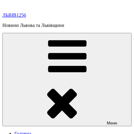
Перейти
до
ЛЬВІВ1256
вмісту
Новини Львова та Львівщини
Меню
Головна