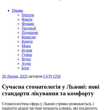
Цікаве
Цитати
Факти
Фільми
Традиції
Подорожі
Корисне
Книги
Мова
Кухня
Гумор
Відео
Аудіо
Блог
Опубліковано
20 Липня, 2025
автором
LVIV1256
Сучасна стоматологія у Львові: нові
стандарти лікування та комфорту
Стоматологічна сфера у Львові стрімко розвивається, і
пацієнти дедалі частіше шукають клініки, які поєднують