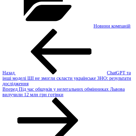
Новини компаній
Навігація
Попередній
запис:
записів
Назад
ChatGPT та
інші моделі ШІ не змогли скласти українське ЗНО: результати
дослідження
Наступний
Вперед
Під час обшуків у нелегальних обмінниках Львова
запис
вилучили 12 млн грн готівки