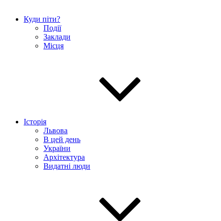
Куди піти?
Події
Заклади
Місця
Історія
Львова
В цей день
України
Архітектура
Видатні люди