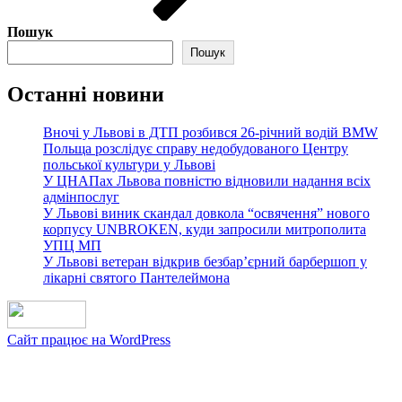
Пошук
Пошук
Останні новини
Вночі у Львові в ДТП розбився 26-річний водій BMW
Польща розслідує справу недобудованого Центру
польської культури у Львові
У ЦНАПах Львова повністю відновили надання всіх
адмінпослуг
У Львові виник скандал довкола “освячення” нового
корпусу UNBROKEN, куди запросили митрополита
УПЦ МП
У Львові ветеран відкрив безбар’єрний барбершоп у
лікарні святого Пантелеймона
Сайт працює на WordPress